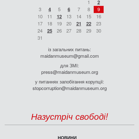
1
2
3
4
5
6
7
8
9
10
11
12
13
14
15
16
17
18
19
20
21
22
23
24
25
26
27
28
29
30
31
із загальних питань:
maidanmuseum@gmail.com
для ЗМІ:
press@maidanmuseum.org
у питаннях запобігання корупції:
stopcorruption@maidanmuseum.org
Назустріч свободі!
НОВИНИ