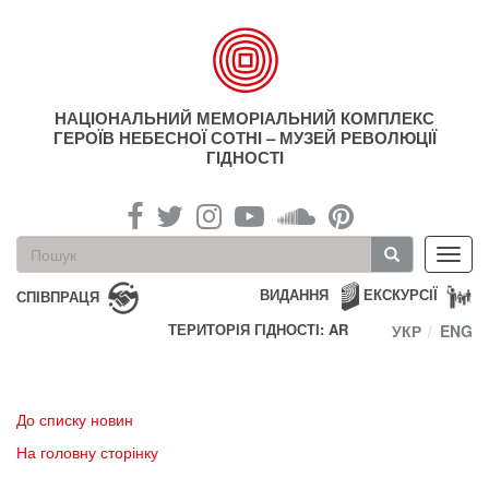
Перейти
до
основного
матеріалу
НАЦІОНАЛЬНИЙ МЕМОРІАЛЬНИЙ КОМПЛЕКС
ГЕРОЇВ НЕБЕСНОЇ СОТНІ – МУЗЕЙ РЕВОЛЮЦІЇ
ГІДНОСТІ
Пошукова
Toggl
форма
navig
Пошук
ВИДАННЯ
ЕКСКУРСІЇ
СПІВПРАЦЯ
ТЕРИТОРІЯ ГІДНОСТІ: AR
УКР
ENG
До списку новин
На головну сторінку