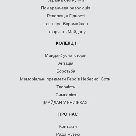
Помаранчева революція
Революція Гідності
- світ про Євромайдан
- творчість Майдану
КОЛЕКЦІЇ
Майдан: усна історія
Агітація
Боротьба
Меморіальні предмети Героїв Небесної Сотні
Творчість
Символіка
[МАЙДАН У КНИЖКАХ]
ПРО НАС
Контакти
Ради музею