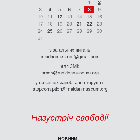
1
2
3
4
5
6
7
8
9
10
11
12
13
14
15
16
17
18
19
20
21
22
23
24
25
26
27
28
29
30
31
із загальних питань:
maidanmuseum@gmail.com
для ЗМІ:
press@maidanmuseum.org
у питаннях запобігання корупції:
stopcorruption@maidanmuseum.org
Назустріч свободі!
НОВИНИ