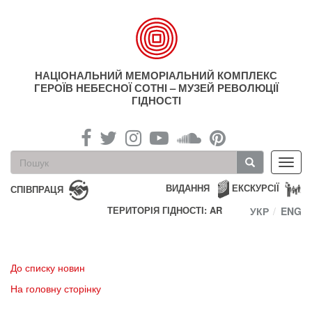
Перейти
до
основного
матеріалу
НАЦІОНАЛЬНИЙ МЕМОРІАЛЬНИЙ КОМПЛЕКС
ГЕРОЇВ НЕБЕСНОЇ СОТНІ – МУЗЕЙ РЕВОЛЮЦІЇ
ГІДНОСТІ
Пошукова
Toggl
форма
navig
Пошук
ВИДАННЯ
ЕКСКУРСІЇ
СПІВПРАЦЯ
ТЕРИТОРІЯ ГІДНОСТІ: AR
УКР
ENG
До списку новин
На головну сторінку