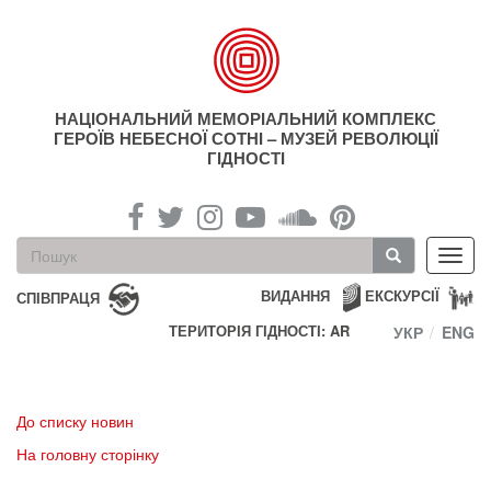
Перейти
до
основного
матеріалу
НАЦІОНАЛЬНИЙ МЕМОРІАЛЬНИЙ КОМПЛЕКС
ГЕРОЇВ НЕБЕСНОЇ СОТНІ – МУЗЕЙ РЕВОЛЮЦІЇ
ГІДНОСТІ
Пошукова
Toggl
форма
navig
Пошук
ВИДАННЯ
ЕКСКУРСІЇ
СПІВПРАЦЯ
ТЕРИТОРІЯ ГІДНОСТІ: AR
УКР
ENG
До списку новин
На головну сторінку