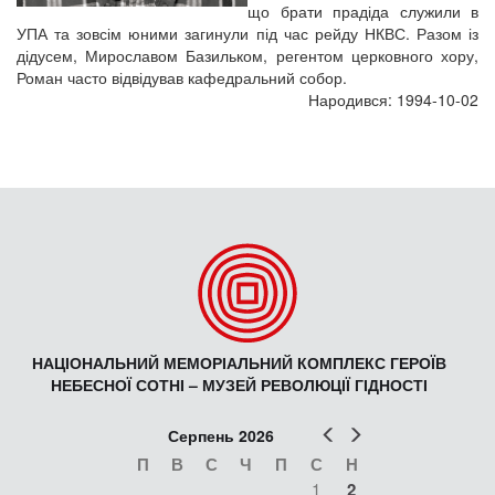
що брати прадіда служили в
УПА та зовсім юними загинули під час рейду НКВС. Разом із
дідусем, Мирославом Базильком, регентом церковного хору,
Роман часто відвідував кафедральний собор.
Народився: 1994-10-02
НАЦІОНАЛЬНИЙ МЕМОРІАЛЬНИЙ КОМПЛЕКС ГЕРОЇВ
НЕБЕСНОЇ СОТНІ – МУЗЕЙ РЕВОЛЮЦІЇ ГІДНОСТІ
Попер
Наст
Серпень 2026
П
В
С
Ч
П
С
Н
1
2