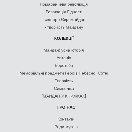
Помаранчева революція
Революція Гідності
- світ про Євромайдан
- творчість Майдану
КОЛЕКЦІЇ
Майдан: усна історія
Агітація
Боротьба
Меморіальні предмети Героїв Небесної Сотні
Творчість
Символіка
[МАЙДАН У КНИЖКАХ]
ПРО НАС
Контакти
Ради музею