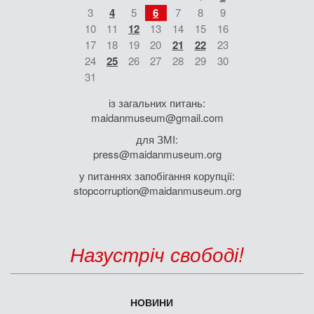
3
4
5
6
7
8
9
10
11
12
13
14
15
16
17
18
19
20
21
22
23
24
25
26
27
28
29
30
31
із загальних питань:
maidanmuseum@gmail.com
для ЗМІ:
press@maidanmuseum.org
у питаннях запобігання корупції:
stopcorruption@maidanmuseum.org
Назустріч свободі!
НОВИНИ