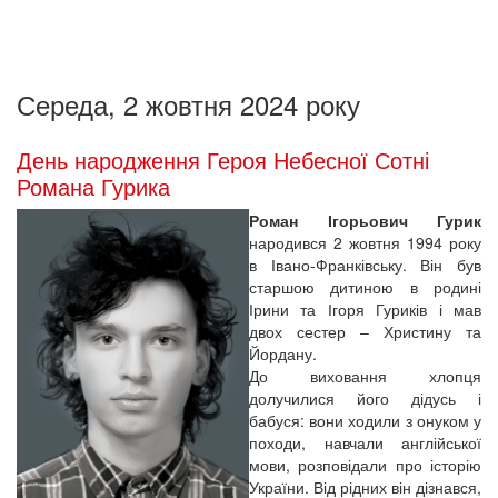
Середа, 2 жовтня 2024 року
День народження Героя Небесної Сотні
Романа Гурика
Роман Ігорьович Гурик
народився 2 жовтня 1994 року
в Івано-Франківську. Він був
старшою дитиною в родині
Ірини та Ігоря Гуриків і мав
двох сестер – Христину та
Йордану.
До виховання хлопця
долучилися його дідусь і
бабуся: вони ходили з онуком у
походи, навчали англійської
мови, розповідали про історію
України. Від рідних він дізнався,