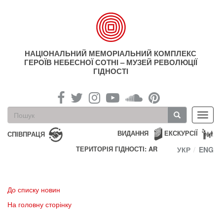
Перейти
до
основного
матеріалу
НАЦІОНАЛЬНИЙ МЕМОРІАЛЬНИЙ КОМПЛЕКС
ГЕРОЇВ НЕБЕСНОЇ СОТНІ – МУЗЕЙ РЕВОЛЮЦІЇ
ГІДНОСТІ
Пошукова
Toggl
форма
navig
Пошук
ВИДАННЯ
ЕКСКУРСІЇ
СПІВПРАЦЯ
ТЕРИТОРІЯ ГІДНОСТІ: AR
УКР
ENG
До списку новин
На головну сторінку