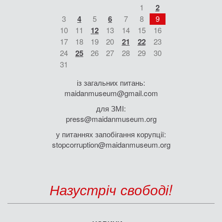
1
2
3
4
5
6
7
8
9
10
11
12
13
14
15
16
17
18
19
20
21
22
23
24
25
26
27
28
29
30
31
із загальних питань:
maidanmuseum@gmail.com
для ЗМІ:
press@maidanmuseum.org
у питаннях запобігання корупції:
stopcorruption@maidanmuseum.org
Назустріч свободі!