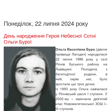
Понеділок, 22 липня 2024 року
День народження Героя Небесної Сотні
Ольги Бурої
Ольга Василівна Бура
(дівоче
прізвище Лагодич) народилася
22 липня 1986 року у селі
Ріпнів Буського району на
Львівщині. Походила з
багатодітної родини, в
якій, окрім неї, було
зростали ще троє дочок.
Із 1993 року Ольга навчалася
у Ріпнівській школі І ступеня. У
2002-му – закінчила дев'ятий
клас Новомилятинської ЗОШ І–
ІІІ ступенів.