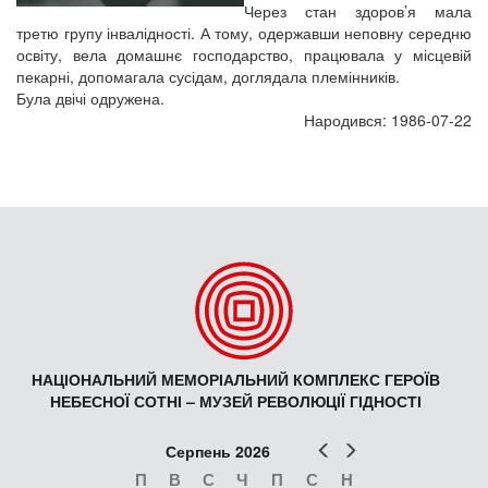
Через стан здоров’я мала
третю групу інвалідності. А тому, одержавши неповну середню
освіту, вела домашнє господарство, працювала у місцевій
пекарні, допомагала сусідам, доглядала племінників.
Була двічі одружена.
Народився: 1986-07-22
НАЦІОНАЛЬНИЙ МЕМОРІАЛЬНИЙ КОМПЛЕКС ГЕРОЇВ
НЕБЕСНОЇ СОТНІ – МУЗЕЙ РЕВОЛЮЦІЇ ГІДНОСТІ
Попер
Наст
Серпень 2026
П
В
С
Ч
П
С
Н