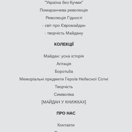
"Україна без Кучми"
Помаранчева революція
Революція Гідності
- світ про Євромайдан
- творчість Майдану
КОЛЕКЦІЇ
Майдан: усна історія
Агітація
Боротьба
Меморіальні предмети Героїв Небесної Сотні
Творчість
Символіка
[МАЙДАН У КНИЖКАХ]
ПРО НАС
Контакти