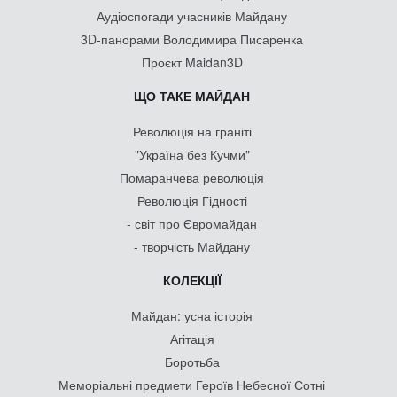
Аудіоспогади учасників Майдану
3D-панорами Володимира Писаренка
Проєкт Maidan3D
ЩО ТАКЕ МАЙДАН
Революція на граніті
"Україна без Кучми"
Помаранчева революція
Революція Гідності
- світ про Євромайдан
- творчість Майдану
КОЛЕКЦІЇ
Майдан: усна історія
Агітація
Боротьба
Меморіальні предмети Героїв Небесної Сотні