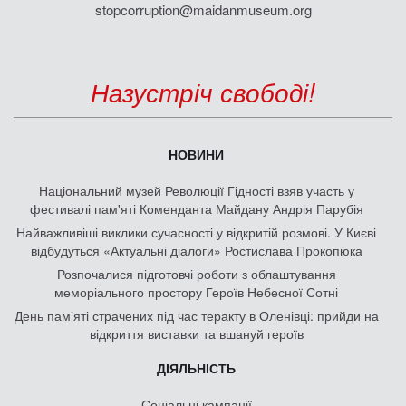
stopcorruption@maidanmuseum.org
Назустріч свободі!
НОВИНИ
Національний музей Революції Гідності взяв участь у
фестивалі пам'яті Коменданта Майдану Андрія Парубія
Найважливіші виклики сучасності у відкритій розмові. У Києві
відбудуться «Актуальні діалоги» Ростислава Прокопюка
Розпочалися підготовчі роботи з облаштування
меморіального простору Героїв Небесної Сотні
День памʼяті страчених під час теракту в Оленівці: прийди на
відкриття виставки та вшануй героїв
ДІЯЛЬНІСТЬ
Соціальні кампанії