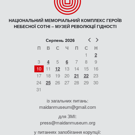
НАЦІОНАЛЬНИЙ МЕМОРІАЛЬНИЙ КОМПЛЕКС ГЕРОЇВ
НЕБЕСНОЇ СОТНІ – МУЗЕЙ РЕВОЛЮЦІЇ ГІДНОСТІ
Попер
Наст
Серпень 2026
П
В
С
Ч
П
С
Н
1
2
3
4
5
6
7
8
9
10
11
12
13
14
15
16
17
18
19
20
21
22
23
24
25
26
27
28
29
30
31
із загальних питань:
maidanmuseum@gmail.com
для ЗМІ:
press@maidanmuseum.org
у питаннях запобігання корупції: