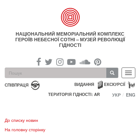
Перейти
до
основного
матеріалу
НАЦІОНАЛЬНИЙ МЕМОРІАЛЬНИЙ КОМПЛЕКС
ГЕРОЇВ НЕБЕСНОЇ СОТНІ – МУЗЕЙ РЕВОЛЮЦІЇ
ГІДНОСТІ
Пошукова
Toggl
форма
navig
Пошук
ВИДАННЯ
ЕКСКУРСІЇ
СПІВПРАЦЯ
ТЕРИТОРІЯ ГІДНОСТІ: AR
УКР
ENG
До списку новин
На головну сторінку