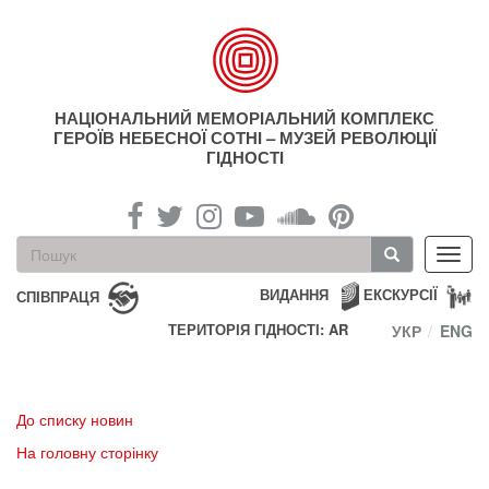
Перейти
до
основного
матеріалу
НАЦІОНАЛЬНИЙ МЕМОРІАЛЬНИЙ КОМПЛЕКС
ГЕРОЇВ НЕБЕСНОЇ СОТНІ – МУЗЕЙ РЕВОЛЮЦІЇ
ГІДНОСТІ
Пошукова
Toggl
форма
navig
Пошук
ВИДАННЯ
ЕКСКУРСІЇ
СПІВПРАЦЯ
ТЕРИТОРІЯ ГІДНОСТІ: AR
УКР
ENG
До списку новин
На головну сторінку