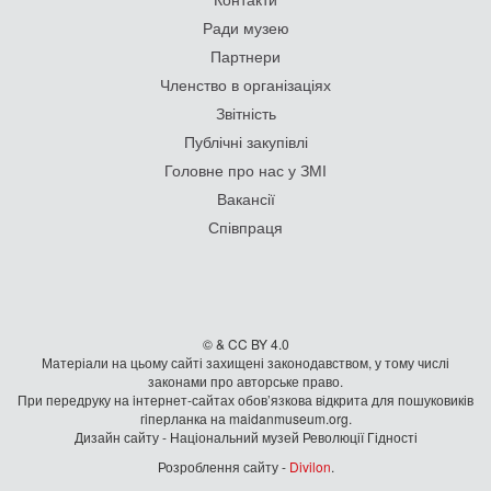
Ради музею
Партнери
Членство в організаціях
Звітність
Публічні закупівлі
Головне про нас у ЗМІ
Вакансії
Співпраця
© & CC BY 4.0
Матеріали на цьому сайті захищені законодавством, у тому числі
законами про авторське право.
При передруку на iнтернет-сайтах обов’язкова відкрита для пошуковиків
гiперланка на maidanmuseum.org.
Дизайн сайту - Національний музей Революції Гідності
Розроблення сайту -
Divilon
.