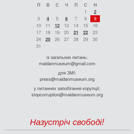
П
В
С
Ч
П
С
Н
1
2
3
4
5
6
7
8
9
10
11
12
13
14
15
16
17
18
19
20
21
22
23
24
25
26
27
28
29
30
31
із загальних питань:
maidanmuseum@gmail.com
для ЗМІ:
press@maidanmuseum.org
у питаннях запобігання корупції:
stopcorruption@maidanmuseum.org
Назустріч свободі!