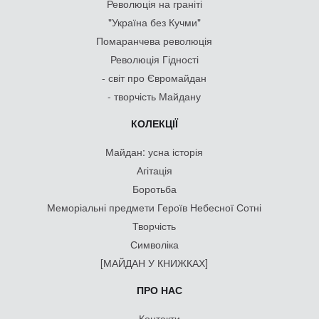
Революція на граніті
"Україна без Кучми"
Помаранчева революція
Революція Гідності
- світ про Євромайдан
- творчість Майдану
КОЛЕКЦІЇ
Майдан: усна історія
Агітація
Боротьба
Меморіальні предмети Героїв Небесної Сотні
Творчість
Символіка
[МАЙДАН У КНИЖКАХ]
ПРО НАС
Контакти