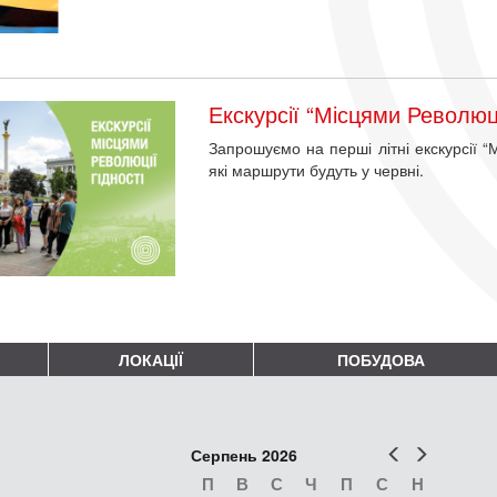
Екскурсії “Місцями Революці
Запрошуємо на перші літні екскурсії “
які маршрути будуть у червні.
ЛОКАЦІЇ
ПОБУДОВА
Попер
Наст
Серпень 2026
П
В
С
Ч
П
С
Н