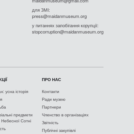
maidanmuseum@gmail.com
для ЗМІ:
press@maidanmuseum.org
у питаннях запобігання корупції:
stopcorruption@maidanmuseum.org
ЦІЇ
ПРО НАС
: усна історія
Контакти
ія
Ради музею
ьба
Партнери
іальні предмети
Членство в організаціях
 Небесної Сотні
Звітність
сть
Публічні закупівлі