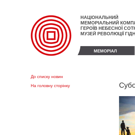
Перейти
до
основного
НАЦІОНАЛЬНИЙ
матеріалу
МЕМОРІАЛЬНИЙ КОМП
ГЕРОЇВ НЕБЕСНОЇ СОТН
МУЗЕЙ РЕВОЛЮЦІЇ ГІД
МЕМОРІАЛ
До списку новин
Субо
На головну сторінку