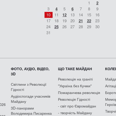
1
2
3
4
5
6
7
8
9
10
11
12
13
14
15
16
17
18
19
20
21
22
23
24
25
26
27
28
29
30
31
ФОТО, АУДІО, ВІДЕО,
ЩО ТАКЕ МАЙДАН
КОЛЕК
3D
Революція на граніті
Майдан
Світлини з Революції
"Україна без Кучми"
Агітац
Гідності
Помаранчева революція
Борот
Аудіоспогади учасників
Революція Гідності
Мемор
Майдану
2026
Героїв
- світ про Євромайдан
3D-панорами
Творчі
- творчість Майдану
Володимира Писаренка