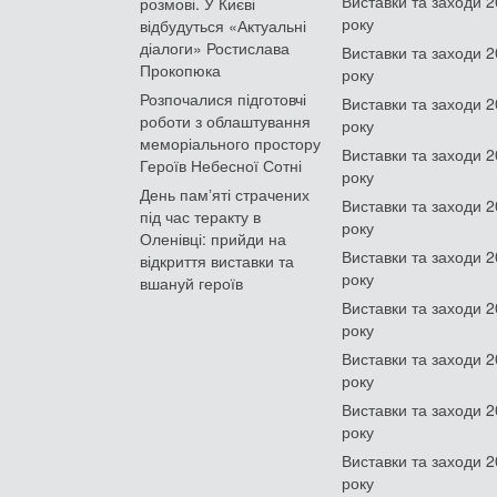
Виставки та заходи 
розмові. У Києві
року
відбудуться «Актуальні
діалоги» Ростислава
Виставки та заходи 
Прокопюка
року
Розпочалися підготовчі
Виставки та заходи 
роботи з облаштування
року
меморіального простору
Виставки та заходи 
Героїв Небесної Сотні
року
День памʼяті страчених
Виставки та заходи 
під час теракту в
року
Оленівці: прийди на
Виставки та заходи 
відкриття виставки та
року
вшануй героїв
Виставки та заходи 
року
Виставки та заходи 
року
Виставки та заходи 
року
Виставки та заходи 
року