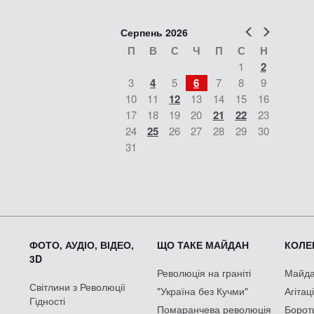
Попер
Наст
Серпень 2026
П
В
С
Ч
П
С
Н
1
2
3
4
5
6
7
8
9
10
11
12
13
14
15
16
17
18
19
20
21
22
23
24
25
26
27
28
29
30
31
ФОТО, АУДІО, ВІДЕО,
ЩО ТАКЕ МАЙДАН
КОЛЕК
3D
Революція на граніті
Майдан
Світлини з Революції
"Україна без Кучми"
Агітац
Гідності
Помаранчева революція
Борот