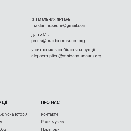
із загальних питань:
maidanmuseum@gmail.com
для ЗМІ:
press@maidanmuseum.org
у питаннях запобігання корупції:
stopcorruption@maidanmuseum.org
ЦІЇ
ПРО НАС
: усна історія
Контакти
ія
Ради музею
ьба
Партнери