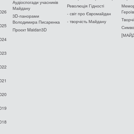
Аудіоспогади учасників
Революція Гідності
Мемор
Майдану
2026
Героїв
- світ про Євромайдан
3D-панорами
Творчі
- творчість Майдану
Володимира Писаренка
2025
Симво
Проєкт Maidan3D
[МАЙД
2024
2023
2022
2021
2020
2019
2018