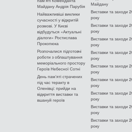
пам'яті Коменданта
Майдану
Майдану Андрія Парубія
Виставки та заходи 
Найважливіші виклики
року
сучасності у відкритій
Виставки та заходи 
розмові. У Києві
року
відбудуться «Актуальні
діалоги» Ростислава
Виставки та заходи 
Прокопюка
року
Розпочалися підготовчі
Виставки та заходи 
роботи з облаштування
року
меморіального простору
Виставки та заходи 
Героїв Небесної Сотні
року
День памʼяті страчених
Виставки та заходи 
під час теракту в
року
Оленівці: прийди на
Виставки та заходи 
відкриття виставки та
року
вшануй героїв
Виставки та заходи 
року
Виставки та заходи 
року