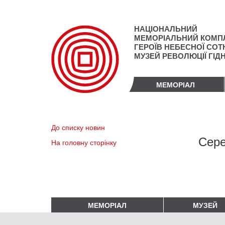
Перейти
до
основного
НАЦІОНАЛЬНИЙ
матеріалу
МЕМОРІАЛЬНИЙ КОМП
ГЕРОЇВ НЕБЕСНОЇ СОТН
МУЗЕЙ РЕВОЛЮЦІЇ ГІД
МЕМОРІАЛ
До списку новин
Сере
На головну сторінку
МЕМОРІАЛ
МУЗЕЙ