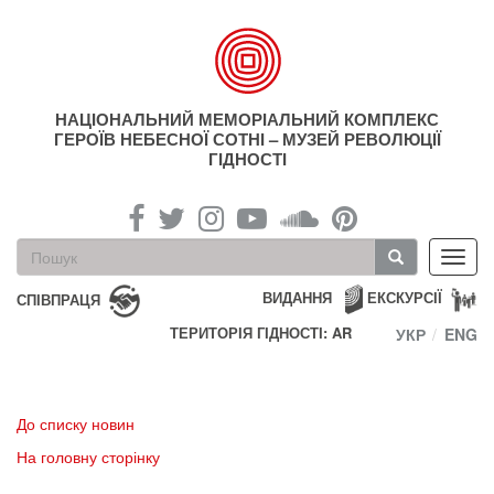
Перейти
до
основного
матеріалу
НАЦІОНАЛЬНИЙ МЕМОРІАЛЬНИЙ КОМПЛЕКС
ГЕРОЇВ НЕБЕСНОЇ СОТНІ – МУЗЕЙ РЕВОЛЮЦІЇ
ГІДНОСТІ
Пошукова
Toggl
форма
navig
Пошук
ВИДАННЯ
ЕКСКУРСІЇ
СПІВПРАЦЯ
ТЕРИТОРІЯ ГІДНОСТІ: AR
УКР
ENG
До списку новин
На головну сторінку