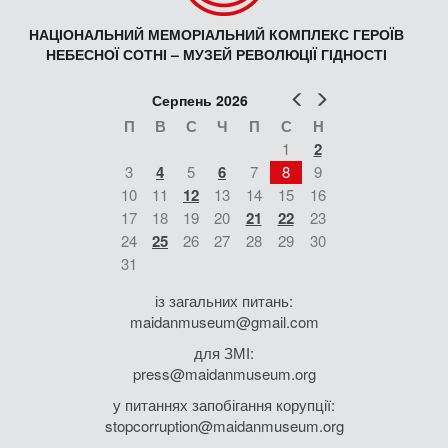
НАЦІОНАЛЬНИЙ МЕМОРІАЛЬНИЙ КОМПЛЕКС ГЕРОЇВ
НЕБЕСНОЇ СОТНІ – МУЗЕЙ РЕВОЛЮЦІЇ ГІДНОСТІ
Попер
Наст
Серпень 2026
П
В
С
Ч
П
С
Н
1
2
3
4
5
6
7
8
9
10
11
12
13
14
15
16
17
18
19
20
21
22
23
24
25
26
27
28
29
30
31
із загальних питань:
maidanmuseum@gmail.com
для ЗМІ:
press@maidanmuseum.org
у питаннях запобігання корупції:
stopcorruption@maidanmuseum.org