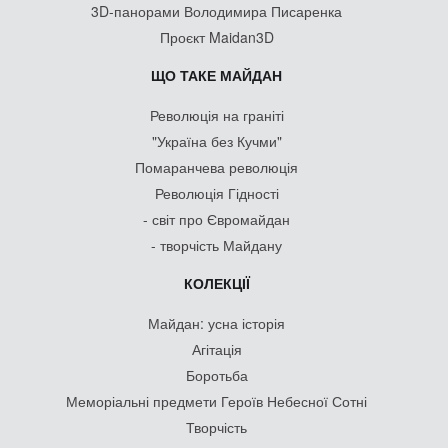
3D-панорами Володимира Писаренка
Проєкт Maidan3D
ЩО ТАКЕ МАЙДАН
Революція на граніті
"Україна без Кучми"
Помаранчева революція
Революція Гідності
- світ про Євромайдан
- творчість Майдану
КОЛЕКЦІЇ
Майдан: усна історія
Агітація
Боротьба
Меморіальні предмети Героїв Небесної Сотні
Творчість