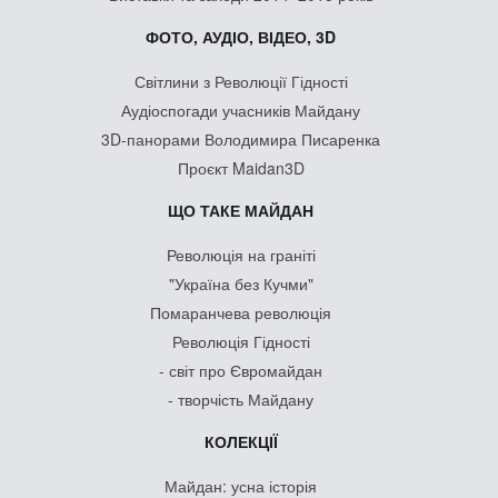
ФОТО, АУДІО, ВІДЕО, 3D
Світлини з Революції Гідності
Аудіоспогади учасників Майдану
3D-панорами Володимира Писаренка
Проєкт Maidan3D
ЩО ТАКЕ МАЙДАН
Революція на граніті
"Україна без Кучми"
Помаранчева революція
Революція Гідності
- світ про Євромайдан
- творчість Майдану
КОЛЕКЦІЇ
Майдан: усна історія