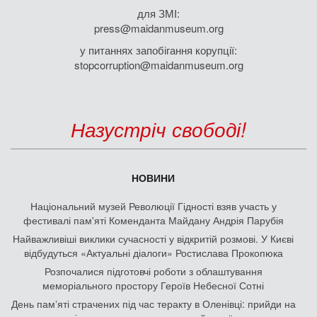
для ЗМІ:
press@maidanmuseum.org
у питаннях запобігання корупції:
stopcorruption@maidanmuseum.org
Назустріч свободі!
НОВИНИ
Національний музей Революції Гідності взяв участь у
фестивалі пам'яті Коменданта Майдану Андрія Парубія
Найважливіші виклики сучасності у відкритій розмові. У Києві
відбудуться «Актуальні діалоги» Ростислава Прокопюка
Розпочалися підготовчі роботи з облаштування
меморіального простору Героїв Небесної Сотні
День памʼяті страчених під час теракту в Оленівці: прийди на