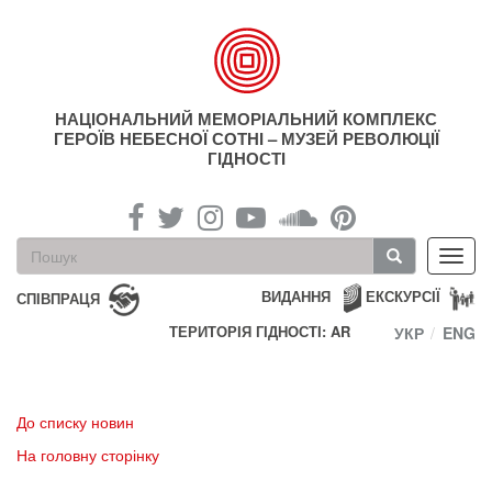
Перейти
до
основного
матеріалу
НАЦІОНАЛЬНИЙ МЕМОРІАЛЬНИЙ КОМПЛЕКС
ГЕРОЇВ НЕБЕСНОЇ СОТНІ – МУЗЕЙ РЕВОЛЮЦІЇ
ГІДНОСТІ
Пошукова
Toggl
форма
navig
Пошук
ВИДАННЯ
ЕКСКУРСІЇ
СПІВПРАЦЯ
ТЕРИТОРІЯ ГІДНОСТІ: AR
УКР
ENG
До списку новин
На головну сторінку