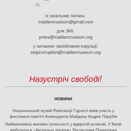
31
із загальних питань:
maidanmuseum@gmail.com
для ЗМІ:
press@maidanmuseum.org
у питаннях запобігання корупції:
stopcorruption@maidanmuseum.org
Назустріч свободі!
НОВИНИ
Національний музей Революції Гідності взяв участь у
фестивалі пам'яті Коменданта Майдану Андрія Парубія
Найважливіші виклики сучасності у відкритій розмові. У Києві
відбудуться «Актуальні діалоги» Ростислава Прокопюка