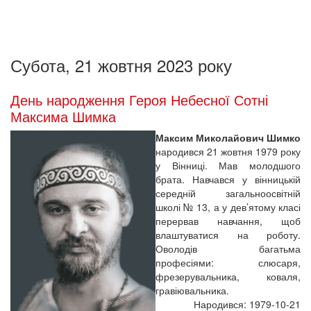
Субота, 21 жовтня 2023 року
День народження Героя Небесної Сотні
Максима Шимка
Максим Миколайович Шимко
народився 21 жовтня 1979 року
у Вінниці. Мав молодшого
брата. Навчався у вінницькій
середній загальноосвітній
школі № 13, а у дев’ятому класі
перервав навчання, щоб
влаштуватися на роботу.
Оволодів багатьма
професіями: слюсаря,
фрезерувальника, коваля,
гравіювальника.
Народився: 1979-10-21