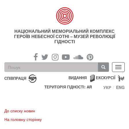
Перейти
до
основного
матеріалу
НАЦІОНАЛЬНИЙ МЕМОРІАЛЬНИЙ КОМПЛЕКС
ГЕРОЇВ НЕБЕСНОЇ СОТНІ – МУЗЕЙ РЕВОЛЮЦІЇ
ГІДНОСТІ
Пошукова
Toggl
форма
navig
Пошук
ВИДАННЯ
ЕКСКУРСІЇ
СПІВПРАЦЯ
ТЕРИТОРІЯ ГІДНОСТІ: AR
УКР
ENG
До списку новин
На головну сторінку