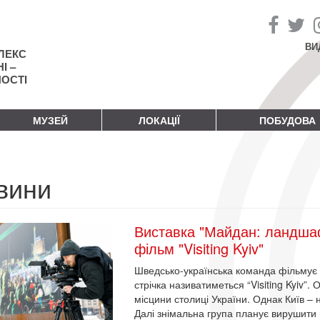
ВИ
ЛЕКС
І –
НОСТІ
МУЗЕЙ
ЛОКАЦІЇ
ПОБУДОВА
вини
Виставка "Майдан: ландшаф
фільм "Visiting Kyiv"
Шведсько-українська команда фільмує 
стрічка називатиметься “Visiting Kyiv”.
місцини столиці України. Однак Київ – 
Далі знімальна група планує вирушити