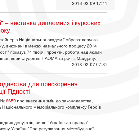
2018-02-09 17:41
" – виставка дипломних і курсових
року
изайнерів Національної академії образотворчого
ну, виконані в межах навчального процесу 2014
ості" показує 74 творчі проекти, робота над якими
інші твори студентів НАОМА та речі з Майдану.
2018-02-07 07:31
нодавства для прискорення
ї Гідності
т №
6659
про внесення змін до законодавства,
а Національного меморіального комплексу Героїв
одних депутатів, пише "Українська правда".
акону України "Про регулювання містобудівної