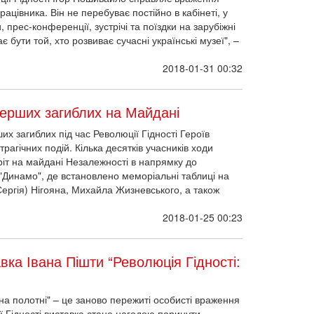
ацівника. Він не перебуває постійно в кабінеті, у
, прес-конференції, зустрічі та поїздки на зарубіжні
 бути той, хто розвиває сучасні українські музеї", –
2018-01-31 00:32
ерших загиблих на Майдані
х загиблих під час Революції Гідності Героїв
рагічних подій. Кілька десятків учасників ходи
оріт на майдані Незалежності в напрямку до
 "Динамо", де встановлено меморіальні таблиці на
ергія) Нігояна, Михайла Жизневського, а також
.
2018-01-25 00:23
вка Івана Пішти “Революція Гідності:
на полотні" – це заново пережиті особисті враження
ї Гідності виставка стане нагодою поринути