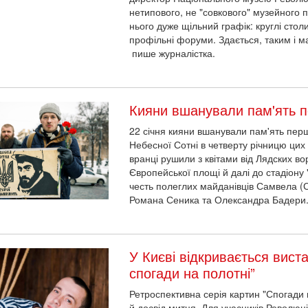
нетипового, не "совкового" музейного пр
нього дуже щільний графік: круглі столи
профільні форуми. Здається, таким і має
пише журналістка.
Кияни вшанували пам'ять п
22 січня кияни вшанували пам'ять перши
Небесної Сотні в четверту річницю цих т
вранці рушили з квітами від Лядских в
Європейської площі й далі до стадіону
честь полеглих майданівців Самвела (С
Романа Сеника та Олександра Бадери
У Києві відкривається виста
спогади на полотні”
Ретроспективна серія картин "Спогади 
й досвід митця. Для учасників Революці