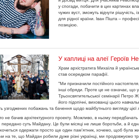
у спогади, побачити в цих картинах вла
чужих вуст, зможуть відчути рішучість, 
для рідної країни. Іван Пішта – профе
позицією.
У каплиці на алеї Героїв Н
Храм архістратига Михаїла й українськ
став осередком парафії.
"Ми призначили постійного настоятеля,
інші обряди. Проте це не означає, що 
Трьохсвятительської семінарії Петро Ж
його підопічні, вихованці цього навчал
ь узгоджених побажань та бачення щодо майбутнього вигляду цієї л
хто не бачив архітектурного проекту. Можливо, в ньому передбачать
о передано суть Майдану. Це були місяці не лише боротьби, а й єдн
хочеться одержати просто ще один пам'ятник, хочемо, щоб була жив
и на те, що Майдан робили дуже різні українці, ми продовжуємо тр