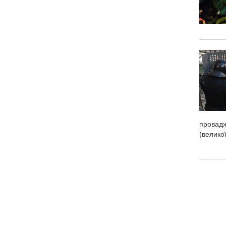
провадж
(великої