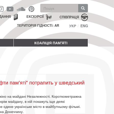
Пошукова
форма
Пошук
ДАННЯ
ЕКСКУРСІЇ
СПІВПРАЦЯ
ТЕРИТОРІЯ ГІДНОСТІ: AR
УКР
ENG
КОАЛІЦІЯ ПАМ'ЯТІ
ти пам'яті" потрапить у шведський
кіно на майдані Незалежності. Короткометражна
 Окрім майдану, в ній покажуть іще деякі
не єдине українське місто в майбутньому фільмі.
 на Донеччину.