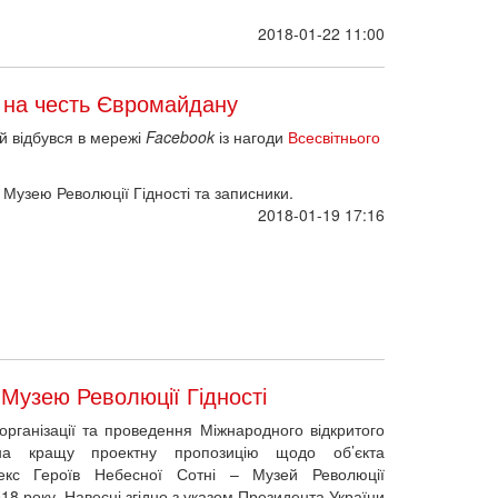
2018-01-22 11:00
 на честь Євромайдану
ий відбувся в мережі
Facebook
із нагоди
Всесвітнього
 Музею Революції Гідності та записники.
2018-01-19 17:16
 Музею Революції Гідності
рганізації та проведення Міжнародного відкритого
в на кращу проектну пропозицію щодо об’єкта
екс Героїв Небесної Сотні – Музей Революції
2018 року. Навесні згідно з указом Президента України