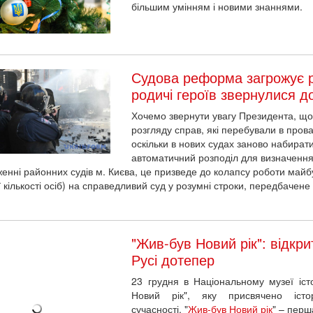
більшим умінням і новими знаннями.
Судова реформа загрожує 
родичі героїв звернулися 
Хочемо звернути увагу Президента, що 
розгляду справ, які перебували в провад
оскільки в нових судах заново набирати
автоматичний розподіл для визначення 
енні районних судів м. Києва, це призведе до колапсу роботи майбу
 кількості осіб) на справедливий суд у розумні строки, передбачене с
"Жив-був Новий рік": відкри
Русі дотепер
23 грудня в Національному музеї істо
Новий рік", яку присвячено істо
сучасності. "
Жив-був Новий рік
" – перш