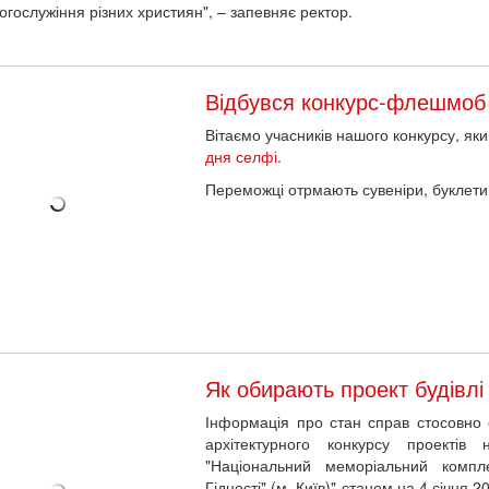
огослужіння різних християн", – запевняє ректор.
Відбувся конкурс-флешмоб
Вітаємо учасників нашого конкурсу, як
дня селфі
.
Переможці отрмають сувеніри, буклети
Як обирають проект будівлі
Інформація про стан справ стосовно о
архітектурного конкурсу проекті
"Національний меморіальний компл
Гідності" (м. Київ)" станом на 4 січня 