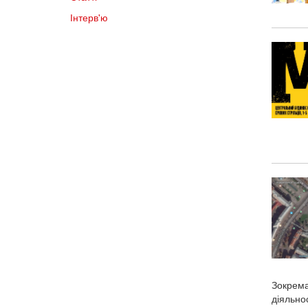
Інтерв'ю
Зокрема
діяльнос