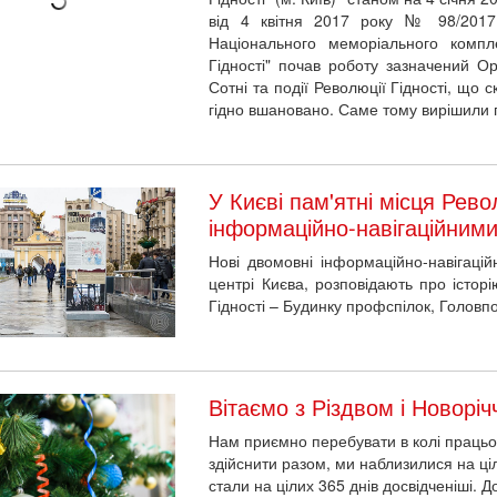
від 4 квітня 2017 року № 98/2017 
Національного меморіального компл
Гідності" почав роботу зазначений Ор
Сотні та події Революції Гідності, що с
гідно вшановано. Саме тому вирішили 
У Києві пам'ятні місця Рев
інформаційно-навігаційним
Нові двомовні інформаційно-навігаційн
центрі Києва, розповідають про істор
Гідності – Будинку профспілок, Головп
Вітаємо з Різдвом і Новорі
Нам приємно перебувати в колі працьо
здійснити разом, ми наблизилися на ці
стали на цілих 365 днів досвідченіші. 