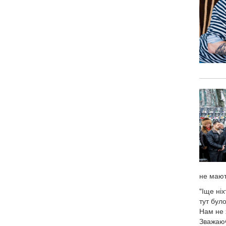
не мают
"Іще ні
тут бул
Нам не 
Зважаюч