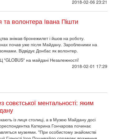
2018-02-06 23:21
я та волонтера Івана Пішти
тва знімав бронежилет і йшов на роботу.
инах почав уже після Майдану. Заробленими на
вояками. Відвідує Донбас як волонтер.
у ТЦ "GLOBUS" на майдані Незалежності!
2018-02-01 17:29
ез совєтської ментальності: яким
йдану
икають із лиця столиці, а в Музею Майдану досі
кореспондентка Катерина Гончарова починає
кавляться музеями. "При особистому знайомстві
ії Гідності Ігор Пошивайло справляє враження