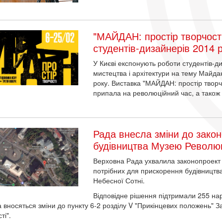
"МАЙДАН: простір творчості
студентів-дизайнерів 2014 
У Києві експонують роботи студентів-д
мистецтва і архітектури на тему Майда
року. Виставка "МАЙДАН: простір творч
припала на революційний час, а також 
Рада внесла зміни до зако
будівництва Музею Революці
Верховна Рада ухвалила законопроек
потрібних для прискорення будівництв
Небесної Сотні.
Відповідне рішення підтримали 255 нар
 вносяться зміни до пункту 6-2 розділу V "Прикінцевих положень" З
ті".