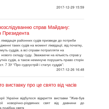
2017-12-29 15:59
розслідуванню справ Майдану:
до Президента
ліквідація районних судів призведе до потреби
женні таких судів на момент ліквідації, від початку,
муть суддів, а всі справи потрапляти на
нового складу суду. Зважаючи на кількість справ у
тніх судів, а також неминуче порушить право сторін
т. 7 ЗУ “Про судоустрій і статус суддів”:
2017-12-26 16:48
то виставку про це свято від часів
рії України відбулося відкриття виставки "Жив-був
рії новорічно-різдвяних свят від давнини до
а подібна святк