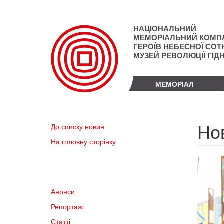
Перейти
до
основного
НАЦІОНАЛЬНИЙ
матеріалу
МЕМОРІАЛЬНИЙ КОМП
ГЕРОЇВ НЕБЕСНОЇ СОТН
МУЗЕЙ РЕВОЛЮЦІЇ ГІД
МЕМОРІАЛ
Но
До списку новин
На головну сторінку
Анонси
Репортажі
Статті