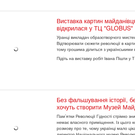
Виставка картин майданівц
відкрилася у ТЦ "GLOBUS"
Уранці викладач образотворчого мистец
Відтворювати сюжети революції в карт
тому грошима ділиться з українськими 
Підіть на виставку робіт Івана Пішти 
Без фальшування історії, б
хочуть створити Музей Ма
Пам’ятки Революції Гідності стрімко зн
немає власного приміщення. Із цього 
розмову про те, чому українці мало ці
директор Національного музею Революц