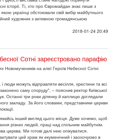
сні історії. Ті, хто про Євромайдан знає лише з
із якою українці обстоювали свій вибір майбутнього
сійний художник з активною громадянською
2018-01-24 20:49
ебесної Сотні зареєстровано парафію
их Новомучеників на алеї Героїв Небесної Сотні
 і люди можуть відправляти весілля, хрестини та всі
узаконено саму споруду", – пояснив ректор Київської
ук. Останні три роки ділянку й каплицю доглядали
ьного закладу. За його словами, представники церкви
окації.
 якийсь інший вигляд цього місця. Дуже хочемо, щоб
ання різних людей, праці над спільним майбутнім.
а церква. Ми готові далі нею опікуватися.
актувати цей храм як екуменічний і заохочуємо в