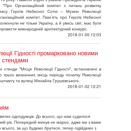
"Про Організаційний комітет з питань розвитку
ексу Героїв Небесної Сотні – Музею Революції
ганізаційний комітет. Пам’ять про Героїв Небесної
колихнули не тільки Україну, а й увесь світ, має бути
провести міжнародний архітектурний конкурс.
2018-01-05 12:03
олюції Гідності промарковано новими
и стендами
і стенди "Місця Революції Гідності", встановлені в
ію трьох визначних місць періоду початку Революції
оштамту та вулиці Михайла Грушевського.
2018-01-02 12:21
ччям
витих однодумців. До всього, що нам судилося
лий рік. Попередній минув не марно, адже ми з вами
До всього, за що будемо братися, тепер підійдемо з