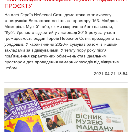
ПРОЄКТУ
На алеї Героїв Небесної Сотні демонтовано тимчасову
конструкцію Виставково-освітнього простору “М3: Майдан.
Меморіал. Музей”, або, як ми скорочено його називали, –
“Куб”. Урочисто відкритий у листопаді 2019 року за участі
громадськості, родин Героїв Небесної Сотні, президента та
урядовців. У карантинний 2020-й сумував разом із іншими
закладами за відвідувачами. У теплу пору року після
пом’якшення карантинних обмежень став ідеальним
простором для проведення камерних заходів під відкритим
небом.
2021-04-21 13:54