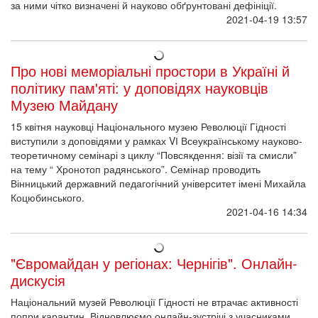
за ними чітко визначені й науково обґрунтовані дефініції.
2021-04-19 13:57
Про нові меморіальні простори в Україні й
політику пам'яті: у доповідях науковців
Музею Майдану
15 квітня науковці Національного музею Революції Гідності
виступили з доповідями у рамках VІ Всеукраїнському науково-
теоретичному семінарі з циклу “Повсякдення: візії та смисли”
на тему “ Хронотоп радянського”. Семінар проводить
Вінницький державний педагогічний університет імені Михайла
Коцюбинського.
2021-04-16 14:34
"Євромайдан у регіонах: Чернігів". Онлайн-
дискусія
Національний музей Революції Гідності не втрачає активності
попри карантин. Відновлюємо онлайн-зустрічі з учасниками