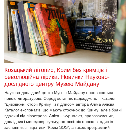
Козацький літопис, Крим без кримців і
революційна лірика. Новинки Науково-
дослідного центру Музею Майдану
Науково-дослідний центр Музею Майдану поповнюється
новою літературою. Серед останніх надходжень – каталог
"Дивовижні історії Криму" із підписом автора Аліма Алієва.
Каталог експонатів, що мають стосунок до Криму, але зібрані
вдалині від півострова. Алієв – журналіст, правозахисник,
дослідник і менеджер культурно-освітніх проєктів, один із
засновників ініціативи "Крим SOS", а також програмний