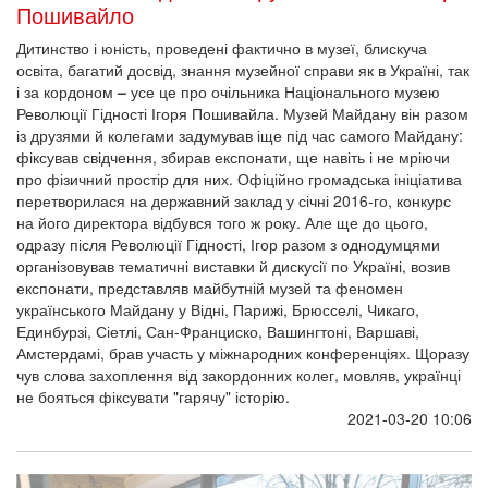
Пошивайло
Дитинство і юність, проведені фактично в музеї, блискуча
освіта, багатий досвід, знання музейної справи як в Україні, так
і за кордоном
–
усе це про очільника Національного музею
Революції Гідності Ігоря Пошивайла. Музей Майдану він разом
із друзями й колегами задумував іще під час самого Майдану:
фіксував свідчення, збирав експонати, ще навіть і не мріючи
про фізичний простір для них. Офіційно громадська ініціатива
перетворилася на державний заклад у січні 2016-го, конкурс
на його директора відбувся того ж року. Але ще до цього,
одразу після Революції Гідності, Ігор разом з однодумцями
організовував тематичні виставки й дискусії по Україні, возив
експонати, представляв майбутній музей та феномен
українського Майдану у Відні, Парижі, Брюсселі, Чикаго,
Единбурзі, Сіетлі, Сан-Франциско, Вашингтоні, Варшаві,
Амстердамі, брав участь у міжнародних конференціях. Щоразу
чув слова захоплення від закордонних колег, мовляв, українці
не бояться фіксувати "гарячу" історію.
2021-03-20 10:06