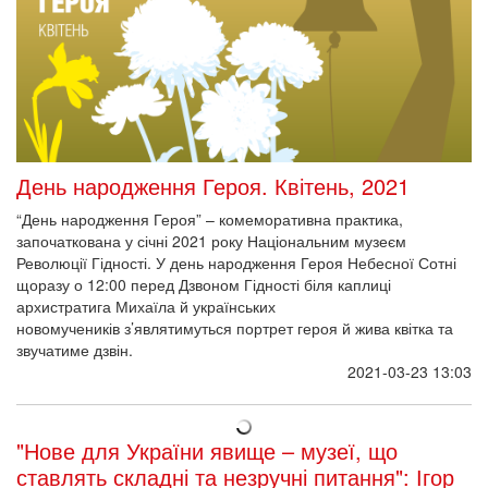
День народження Героя. Квітень, 2021
“День народження Героя” – комеморативна практика,
започаткована у січні 2021 року Національним музеєм
Революції Гідності. У день народження Героя Небесної Сотні
щоразу о 12:00 перед Дзвоном Гідності біля каплиці
архистратига Михаїла й українських
новомучеників з’являтимуться портрет героя й жива квітка та
звучатиме дзвін.
2021-03-23 13:03
"Нове для України явище – музеї, що
ставлять складні та незручні питання": Ігор