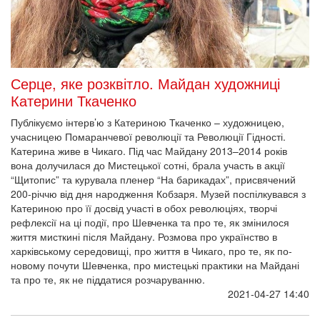
Серце, яке розквітло. Майдан художниці
Катерини Ткаченко
Публікуємо інтерв’ю з Катериною Ткаченко – художницею,
учасницею Помаранчевої революції та Революції Гідності.
Катерина живе в Чикаго. Під час Майдану 2013–2014 років
вона долучилася до Мистецької сотні, брала участь в акції
“Щитопис” та курувала пленер “На барикадах”, присвячений
200-річчю від дня народження Кобзаря. Музей поспілкувався з
Катериною про її досвід участі в обох революціях, творчі
рефлексії на ці події, про Шевченка та про те, як змінилося
життя мисткині після Майдану. Розмова про українство в
харківському середовищі, про життя в Чикаго, про те, як по-
новому почути Шевченка, про мистецькі практики на Майдані
та про те, як не піддатися розчаруванню.
2021-04-27 14:40