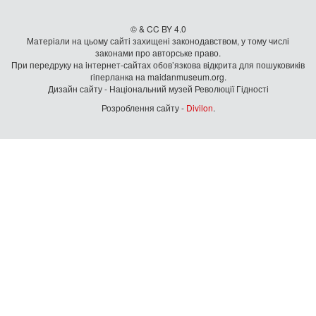
© & CC BY 4.0
Матеріали на цьому сайті захищені законодавством, у тому числі
законами про авторське право.
При передруку на iнтернет-сайтах обов’язкова відкрита для пошуковиків
гiперланка на maidanmuseum.org.
Дизайн сайту - Національний музей Революції Гідності
Розроблення сайту -
Divilon
.