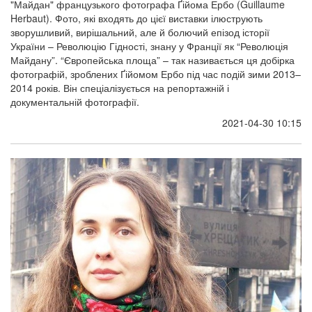
"Майдан" французького фотографа Ґійома Ербо (Guillaume
Herbaut). Фото, які входять до цієї виставки ілюструють
зворушливий, вирішальний, але й болючий епізод історії
України – Революцію Гідності, знану у Франції як “Революція
Майдану”. “Європейська площа” – так називається ця добірка
фотографій, зроблених Ґійомом Ербо під час подій зими 2013–
2014 років. Він спеціалізується на репортажній і
документальній фотографії.
2021-04-30 10:15