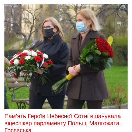
Пам'ять Героїв Небесної Сотні вшанувала
віцеспікер парламенту Польщі Малгожата
Госєвська