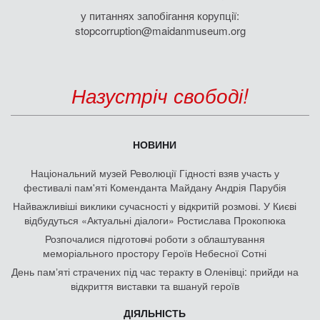
у питаннях запобігання корупції:
stopcorruption@maidanmuseum.org
Назустріч свободі!
НОВИНИ
Національний музей Революції Гідності взяв участь у
фестивалі пам'яті Коменданта Майдану Андрія Парубія
Найважливіші виклики сучасності у відкритій розмові. У Києві
відбудуться «Актуальні діалоги» Ростислава Прокопюка
Розпочалися підготовчі роботи з облаштування
меморіального простору Героїв Небесної Сотні
День памʼяті страчених під час теракту в Оленівці: прийди на
відкриття виставки та вшануй героїв
ДІЯЛЬНІСТЬ