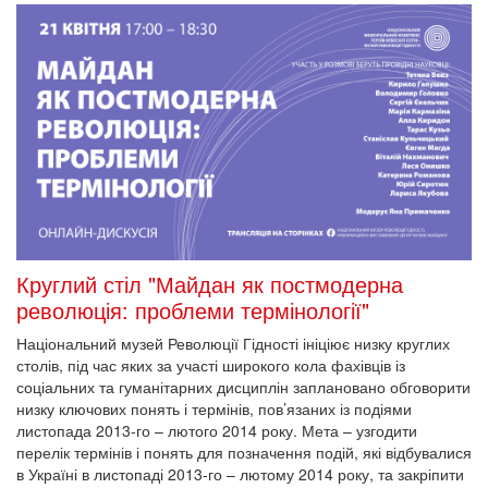
Круглий стіл "Майдан як постмодерна
революція: проблеми термінології"
Національний музей Революції Гідності ініціює низку круглих
столів, під час яких за участі широкого кола фахівців із
соціальних та гуманітарних дисциплін заплановано обговорити
низку ключових понять і термінів, пов’язаних із подіями
листопада 2013-го – лютого 2014 року. Мета – узгодити
перелік термінів і понять для позначення подій, які відбувалися
в Україні в листопаді 2013-го – лютому 2014 року, та закріпити