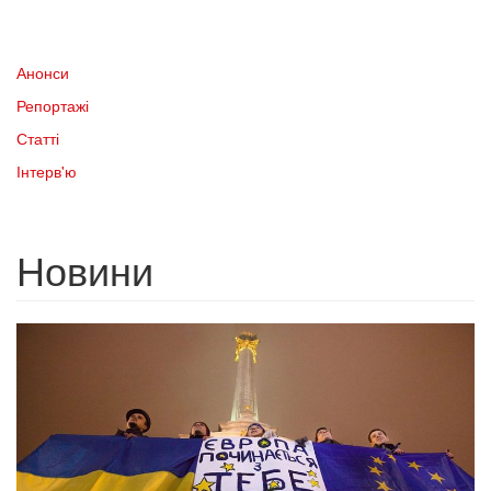
Анонси
Репортажі
Статті
Інтерв'ю
Новини