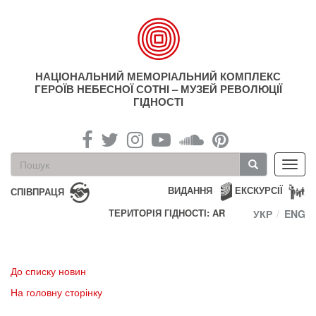
Перейти
до
основного
матеріалу
НАЦІОНАЛЬНИЙ МЕМОРІАЛЬНИЙ КОМПЛЕКС
ГЕРОЇВ НЕБЕСНОЇ СОТНІ – МУЗЕЙ РЕВОЛЮЦІЇ
ГІДНОСТІ
Пошукова
Toggl
форма
navig
Пошук
ВИДАННЯ
ЕКСКУРСІЇ
СПІВПРАЦЯ
ТЕРИТОРІЯ ГІДНОСТІ: AR
УКР
ENG
До списку новин
На головну сторінку