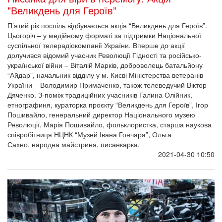
"Великдень для Героїв”
П’ятий рік поспіль відбувається акція “Великдень для Героїв”.
Цьогоріч – у медійному форматі за підтримки Національної
суспільної телерадіокомпанії України. Вперше до акції
долучився відомий учасник Революції Гідності та російсько-
української війни – Віталій Марків, доброволець батальйону
“Айдар”, начальник відділу у м. Києві Міністерства ветеранів
України – Володимир Примаченко, також телеведучий Віктор
Дяченко. З-поміж традиційних учасників Галина Олійник,
етнографиня, кураторка проєкту “Великдень для Героїв”, Ігор
Пошивайло, генеральний директор Національного музею
Революції, Марія Пошивайло, фольклористка, старша наукова
співробітниця НЦНК “Музей Івана Гончара”, Ольга
Сахно, народна майстриня, писанкарка.
2021-04-30 10:50