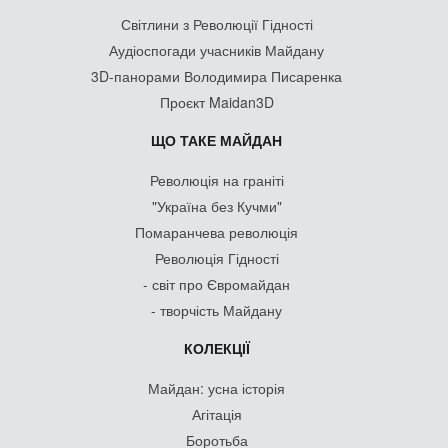
Світлини з Революції Гідності
Аудіоспогади учасників Майдану
3D-панорами Володимира Писаренка
Проєкт Maidan3D
ЩО ТАКЕ МАЙДАН
Революція на граніті
"Україна без Кучми"
Помаранчева революція
Революція Гідності
- світ про Євромайдан
- творчість Майдану
КОЛЕКЦІЇ
Майдан: усна історія
Агітація
Боротьба