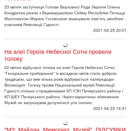
23 квітня заступниця Голови Верховної Ради України Олена
Кондратюк разом з Віцемаршалкою Сейму Республіки Польща
Малгожатою-Марією Госєвською вшанували пам'ять загиблих
учасників Революції Гідності.
2021-04-25 20:01
На алеї Героїв Небесної Сотні провели
толоку
22 квітня відбулася толока на алеї Героїв Небесної Сотні.
"Генеральне прибирання" із висадкою квітів стало доброю
традицією, що вже кілька років відбувається напередодні
Великодня. Толоку провів Національний музей Революції
Гідності спільно з працівниками КП УЗН Печерського району і
КП ШЕУ Печерського району. Через карантинні обмеження
Музей не запрошував долучатися усіх охочих.
2021-04-22 14:31
"М3: Майдан. Меморіал. Музей". ПІДСУМКИ