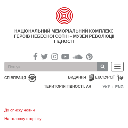
Перейти
до
основного
матеріалу
НАЦІОНАЛЬНИЙ МЕМОРІАЛЬНИЙ КОМПЛЕКС
ГЕРОЇВ НЕБЕСНОЇ СОТНІ – МУЗЕЙ РЕВОЛЮЦІЇ
ГІДНОСТІ
Пошукова
Toggl
форма
navig
Пошук
ВИДАННЯ
ЕКСКУРСІЇ
СПІВПРАЦЯ
ТЕРИТОРІЯ ГІДНОСТІ: AR
УКР
ENG
До списку новин
На головну сторінку