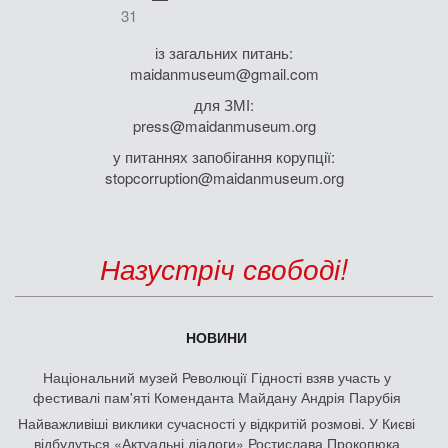
31
із загальних питань:
maidanmuseum@gmail.com
для ЗМІ:
press@maidanmuseum.org
у питаннях запобігання корупції:
stopcorruption@maidanmuseum.org
Назустріч свободі!
НОВИНИ
Національний музей Революції Гідності взяв участь у
фестивалі пам'яті Коменданта Майдану Андрія Парубія
Найважливіші виклики сучасності у відкритій розмові. У Києві
відбудуться «Актуальні діалоги» Ростислава Прокопюка