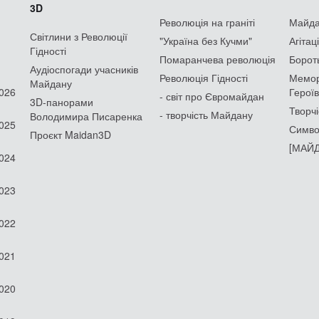
3D
Революція на граніті
Майдан
Світлини з Революції
"Україна без Кучми"
Агітац
Гідності
Помаранчева революція
Борот
Аудіоспогади учасників
Революція Гідності
Мемор
Майдану
2026
Героїв
- світ про Євромайдан
3D-панорами
Творчі
- творчість Майдану
Володимира Писаренка
2025
Симво
Проєкт Maidan3D
[МАЙД
2024
2023
2022
2021
2020