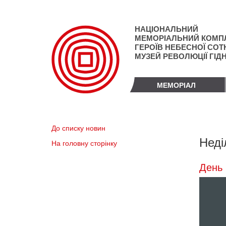
Перейти
до
основного
НАЦІОНАЛЬНИЙ
матеріалу
МЕМОРІАЛЬНИЙ КОМП
ГЕРОЇВ НЕБЕСНОЇ СОТН
МУЗЕЙ РЕВОЛЮЦІЇ ГІД
МЕМОРІАЛ
До списку новин
Неді
На головну сторінку
День 