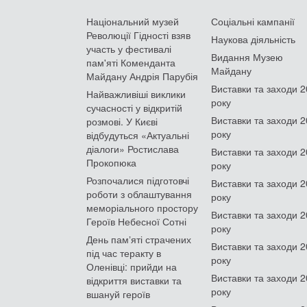
Національний музей
Соціальні кампанії
Революції Гідності взяв
Наукова діяльність
участь у фестивалі
Видання Музею
пам'яті Коменданта
Майдану
Майдану Андрія Парубія
Виставки та заходи 
Найважливіші виклики
року
сучасності у відкритій
Виставки та заходи 
розмові. У Києві
року
відбудуться «Актуальні
діалоги» Ростислава
Виставки та заходи 
Прокопюка
року
Розпочалися підготовчі
Виставки та заходи 
роботи з облаштування
року
меморіального простору
Виставки та заходи 
Героїв Небесної Сотні
року
День памʼяті страчених
Виставки та заходи 
під час теракту в
року
Оленівці: прийди на
Виставки та заходи 
відкриття виставки та
року
вшануй героїв