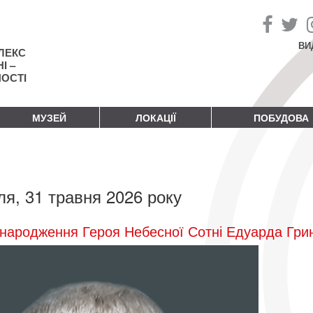
ВИ
ЛЕКС
І –
НОСТІ
МУЗЕЙ
ЛОКАЦІЇ
ПОБУДОВА
ля, 31 травня 2026 року
народження Героя Небесної Сотні Едуарда Гри