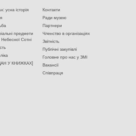
: усна історія
Контакти
ія
Ради музею
ьба
Партнери
іальні предмети
Членство в організаціях
 Небесної Сотні
Звітність
сть
Публічні закупівлі
ліка
Головне про нас у ЗМІ
АН У КНИЖКАХ]
Вакансії
Співпраця