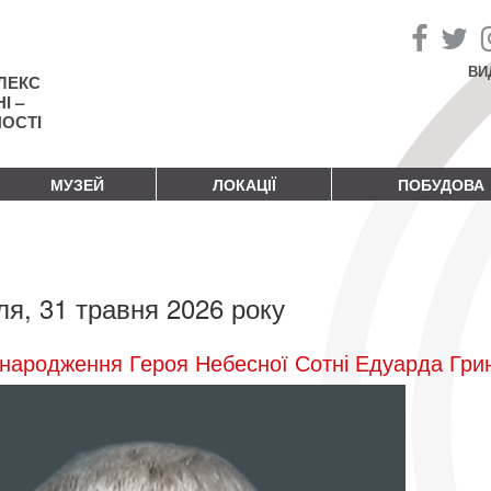
ВИ
ЛЕКС
І –
НОСТІ
МУЗЕЙ
ЛОКАЦІЇ
ПОБУДОВА
ля, 31 травня 2026 року
народження Героя Небесної Сотні Едуарда Гри