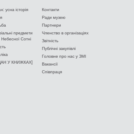
: усна історія
Контакти
ія
Ради музею
ьба
Партнери
іальні предмети
Членство в організаціях
 Небесної Сотні
Звітність
сть
Публічні закупівлі
ліка
Головне про нас у ЗМІ
АН У КНИЖКАХ]
Вакансії
Співпраця