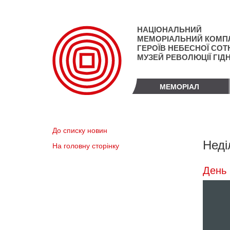
Перейти
до
основного
НАЦІОНАЛЬНИЙ
матеріалу
МЕМОРІАЛЬНИЙ КОМП
ГЕРОЇВ НЕБЕСНОЇ СОТН
МУЗЕЙ РЕВОЛЮЦІЇ ГІД
МЕМОРІАЛ
До списку новин
Неді
На головну сторінку
День 