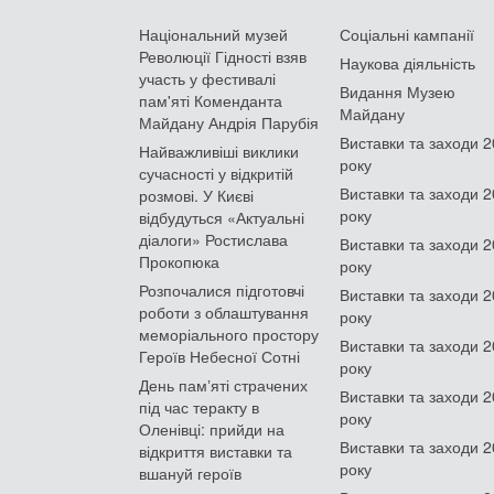
Національний музей
Соціальні кампанії
Революції Гідності взяв
Наукова діяльність
участь у фестивалі
Видання Музею
пам'яті Коменданта
Майдану
Майдану Андрія Парубія
Виставки та заходи 
Найважливіші виклики
року
сучасності у відкритій
Виставки та заходи 
розмові. У Києві
року
відбудуться «Актуальні
діалоги» Ростислава
Виставки та заходи 
Прокопюка
року
Розпочалися підготовчі
Виставки та заходи 
роботи з облаштування
року
меморіального простору
Виставки та заходи 
Героїв Небесної Сотні
року
День памʼяті страчених
Виставки та заходи 
під час теракту в
року
Оленівці: прийди на
Виставки та заходи 
відкриття виставки та
року
вшануй героїв