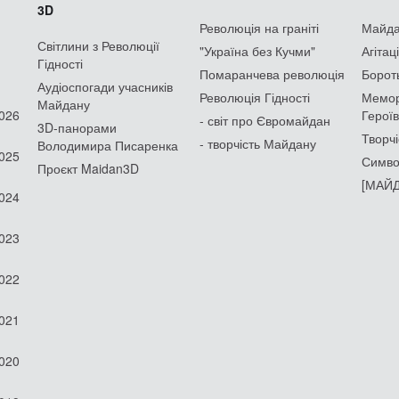
3D
Революція на граніті
Майдан
Світлини з Революції
"Україна без Кучми"
Агітац
Гідності
Помаранчева революція
Борот
Аудіоспогади учасників
Революція Гідності
Мемор
Майдану
2026
Героїв
- світ про Євромайдан
3D-панорами
Творчі
- творчість Майдану
Володимира Писаренка
2025
Симво
Проєкт Maidan3D
[МАЙД
2024
2023
2022
2021
2020