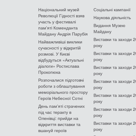
Національний музей
Соціальні кампанії
Революції Гідності взяв
Наукова діяльність
участь у фестивалі
Видання Музею
пам'яті Коменданта
Майдану
Майдану Андрія Парубія
Виставки та заходи 
Найважливіші виклики
року
сучасності у відкритій
Виставки та заходи 
розмові. У Києві
року
відбудуться «Актуальні
діалоги» Ростислава
Виставки та заходи 
Прокопюка
року
Розпочалися підготовчі
Виставки та заходи 
роботи з облаштування
року
меморіального простору
Виставки та заходи 
Героїв Небесної Сотні
року
День памʼяті страчених
Виставки та заходи 
під час теракту в
року
Оленівці: прийди на
Виставки та заходи 
відкриття виставки та
року
вшануй героїв