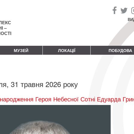
ВИ
ЛЕКС
І –
НОСТІ
МУЗЕЙ
ЛОКАЦІЇ
ПОБУДОВА
ля, 31 травня 2026 року
народження Героя Небесної Сотні Едуарда Гри