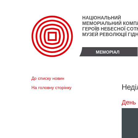
Перейти
до
основного
НАЦІОНАЛЬНИЙ
матеріалу
МЕМОРІАЛЬНИЙ КОМП
ГЕРОЇВ НЕБЕСНОЇ СОТН
МУЗЕЙ РЕВОЛЮЦІЇ ГІД
МЕМОРІАЛ
До списку новин
Неді
На головну сторінку
День 