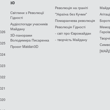
3D
Революція на граніті
Майдан
Світлини з Революції
"Україна без Кучми"
Агітац
Гідності
Помаранчева революція
Борот
Аудіоспогади учасників
Революція Гідності
Мемор
Майдану
2026
Героїв
- світ про Євромайдан
3D-панорами
Творчі
- творчість Майдану
Володимира Писаренка
2025
Симво
Проєкт Maidan3D
[МАЙД
2024
2023
2022
2021
2020