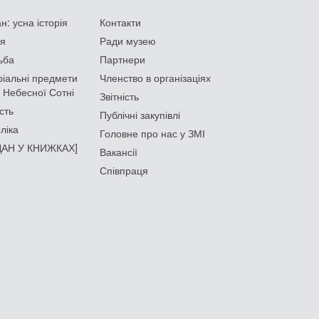
: усна історія
Контакти
ія
Ради музею
ьба
Партнери
іальні предмети
Членство в організаціях
 Небесної Сотні
Звітність
сть
Публічні закупівлі
ліка
Головне про нас у ЗМІ
АН У КНИЖКАХ]
Вакансії
Співпраця