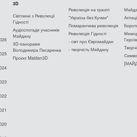
3D
Революція на граніті
Майдан
Світлини з Революції
"Україна без Кучми"
Агітац
Гідності
Помаранчева революція
Борот
Аудіоспогади учасників
Революція Гідності
Мемор
Майдану
2026
Героїв
- світ про Євромайдан
3D-панорами
Творчі
- творчість Майдану
Володимира Писаренка
2025
Симво
Проєкт Maidan3D
[МАЙД
2024
2023
2022
2021
2020