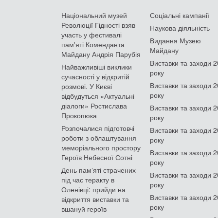
Національний музей
Соціальні кампанії
Революції Гідності взяв
Наукова діяльність
участь у фестивалі
Видання Музею
пам'яті Коменданта
Майдану
Майдану Андрія Парубія
Виставки та заходи 
Найважливіші виклики
року
сучасності у відкритій
Виставки та заходи 
розмові. У Києві
року
відбудуться «Актуальні
діалоги» Ростислава
Виставки та заходи 
Прокопюка
року
Розпочалися підготовчі
Виставки та заходи 
роботи з облаштування
року
меморіального простору
Виставки та заходи 
Героїв Небесної Сотні
року
День памʼяті страчених
Виставки та заходи 
під час теракту в
року
Оленівці: прийди на
Виставки та заходи 
відкриття виставки та
року
вшануй героїв