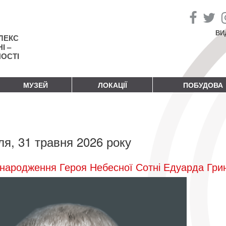
ВИ
ЛЕКС
І –
НОСТІ
МУЗЕЙ
ЛОКАЦІЇ
ПОБУДОВА
ля, 31 травня 2026 року
народження Героя Небесної Сотні Едуарда Гри