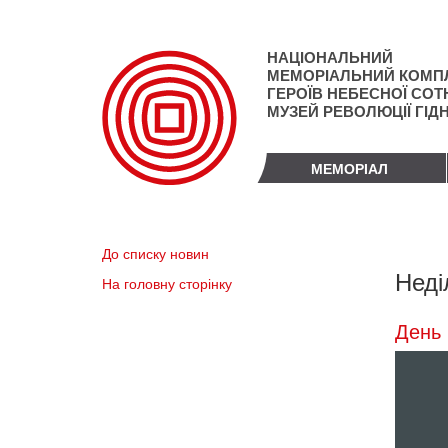
Перейти
до
основного
НАЦІОНАЛЬНИЙ
матеріалу
МЕМОРІАЛЬНИЙ КОМП
ГЕРОЇВ НЕБЕСНОЇ СОТН
МУЗЕЙ РЕВОЛЮЦІЇ ГІД
МЕМОРІАЛ
До списку новин
Неді
На головну сторінку
День 