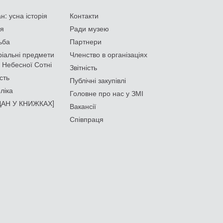
: усна історія
Контакти
ія
Ради музею
ьба
Партнери
іальні предмети
Членство в організаціях
 Небесної Сотні
Звітність
сть
Публічні закупівлі
ліка
Головне про нас у ЗМІ
АН У КНИЖКАХ]
Вакансії
Співпраця