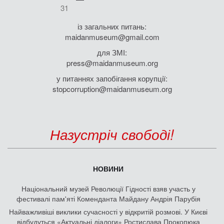
31
із загальних питань:
maidanmuseum@gmail.com
для ЗМІ:
press@maidanmuseum.org
у питаннях запобігання корупції:
stopcorruption@maidanmuseum.org
Назустріч свободі!
НОВИНИ
Національний музей Революції Гідності взяв участь у
фестивалі пам'яті Коменданта Майдану Андрія Парубія
Найважливіші виклики сучасності у відкритій розмові. У Києві
відбудуться «Актуальні діалоги» Ростислава Прокопюка