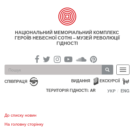
Перейти
до
основного
матеріалу
НАЦІОНАЛЬНИЙ МЕМОРІАЛЬНИЙ КОМПЛЕКС
ГЕРОЇВ НЕБЕСНОЇ СОТНІ – МУЗЕЙ РЕВОЛЮЦІЇ
ГІДНОСТІ
Пошукова
Toggl
форма
navig
Пошук
ВИДАННЯ
ЕКСКУРСІЇ
СПІВПРАЦЯ
ТЕРИТОРІЯ ГІДНОСТІ: AR
УКР
ENG
До списку новин
На головну сторінку