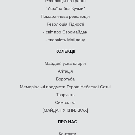
Революція на граніті
"Україна без Кучми"
Помаранчева революція
Революція Гідності
- світ про Євромайдан
- творчість Майдану
КОЛЕКЦІЇ
Майдан: усна історія
Агітація
Боротьба
Меморіальні предмети Героїв Небесної Сотні
Творчість
Символіка
[МАЙДАН У КНИЖКАХ]
ПРО НАС
Контакти