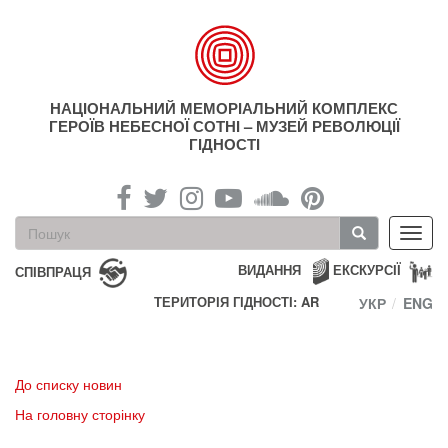
Перейти
до
основного
матеріалу
НАЦІОНАЛЬНИЙ МЕМОРІАЛЬНИЙ КОМПЛЕКС
ГЕРОЇВ НЕБЕСНОЇ СОТНІ – МУЗЕЙ РЕВОЛЮЦІЇ
ГІДНОСТІ
Пошукова
Toggl
форма
navig
Пошук
ВИДАННЯ
ЕКСКУРСІЇ
СПІВПРАЦЯ
ТЕРИТОРІЯ ГІДНОСТІ: AR
УКР
ENG
До списку новин
На головну сторінку