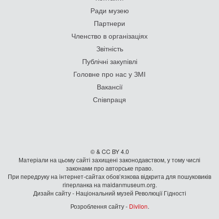
Ради музею
Партнери
Членство в організаціях
Звітність
Публічні закупівлі
Головне про нас у ЗМІ
Вакансії
Співпраця
© & CC BY 4.0
Матеріали на цьому сайті захищені законодавством, у тому числі
законами про авторське право.
При передруку на iнтернет-сайтах обов’язкова відкрита для пошуковиків
гiперланка на maidanmuseum.org.
Дизайн сайту - Національний музей Революції Гідності
Розроблення сайту -
Divilon
.