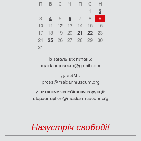
П
В
С
Ч
П
С
Н
1
2
3
4
5
6
7
8
9
10
11
12
13
14
15
16
17
18
19
20
21
22
23
24
25
26
27
28
29
30
31
із загальних питань:
maidanmuseum@gmail.com
для ЗМІ:
press@maidanmuseum.org
у питаннях запобігання корупції:
stopcorruption@maidanmuseum.org
Назустріч свободі!