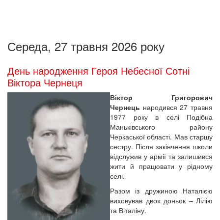
Середа, 27 травня 2026 року
День народження Героя Небесної Сотні
Віктора Чернеця
Віктор Григорович
Чернець
народився 27 травня
1977 року в селі Подібна
Маньківського району
Черкаської області. Мав старшу
сестру. Після закінчення школи
відслужив у армії та залишився
жити й працювати у рідному
селі.
Разом із дружиною Наталією
виховував двох доньок – Лілію
та Віталіну.