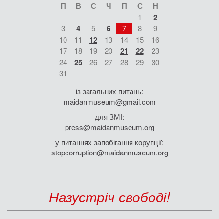
П
В
С
Ч
П
С
Н
1
2
3
4
5
6
7
8
9
10
11
12
13
14
15
16
17
18
19
20
21
22
23
24
25
26
27
28
29
30
31
із загальних питань:
maidanmuseum@gmail.com
для ЗМІ:
press@maidanmuseum.org
у питаннях запобігання корупції:
stopcorruption@maidanmuseum.org
Назустріч свободі!