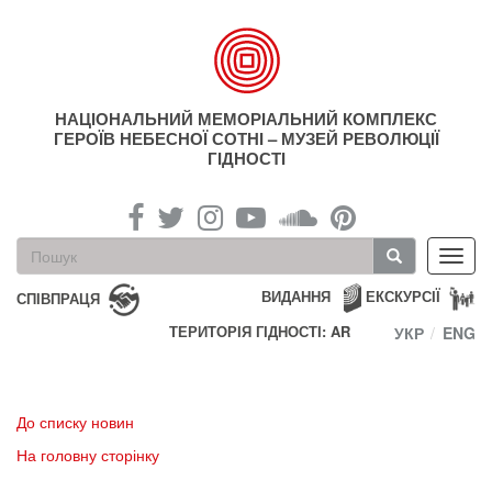
Перейти
до
основного
матеріалу
НАЦІОНАЛЬНИЙ МЕМОРІАЛЬНИЙ КОМПЛЕКС
ГЕРОЇВ НЕБЕСНОЇ СОТНІ – МУЗЕЙ РЕВОЛЮЦІЇ
ГІДНОСТІ
Пошукова
Toggl
форма
navig
Пошук
ВИДАННЯ
ЕКСКУРСІЇ
СПІВПРАЦЯ
ТЕРИТОРІЯ ГІДНОСТІ: AR
УКР
ENG
До списку новин
На головну сторінку