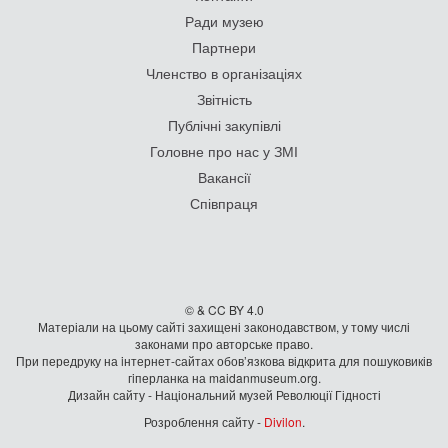
Ради музею
Партнери
Членство в організаціях
Звітність
Публічні закупівлі
Головне про нас у ЗМІ
Вакансії
Співпраця
© & CC BY 4.0
Матеріали на цьому сайті захищені законодавством, у тому числі
законами про авторське право.
При передруку на iнтернет-сайтах обов’язкова відкрита для пошуковиків
гiперланка на maidanmuseum.org.
Дизайн сайту - Національний музей Революції Гідності
Розроблення сайту -
Divilon
.