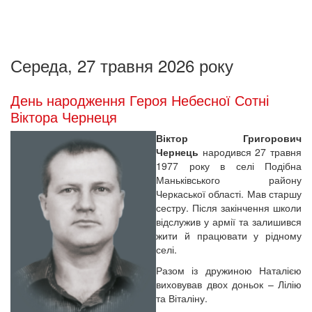
Середа, 27 травня 2026 року
День народження Героя Небесної Сотні
Віктора Чернеця
Віктор Григорович
Чернець
народився 27 травня
1977 року в селі Подібна
Маньківського району
Черкаської області. Мав старшу
сестру. Після закінчення школи
відслужив у армії та залишився
жити й працювати у рідному
селі.
Разом із дружиною Наталією
виховував двох доньок – Лілію
та Віталіну.