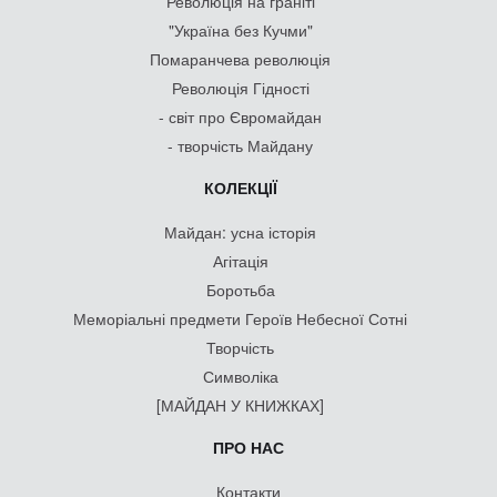
Революція на граніті
"Україна без Кучми"
Помаранчева революція
Революція Гідності
- світ про Євромайдан
- творчість Майдану
КОЛЕКЦІЇ
Майдан: усна історія
Агітація
Боротьба
Меморіальні предмети Героїв Небесної Сотні
Творчість
Символіка
[МАЙДАН У КНИЖКАХ]
ПРО НАС
Контакти