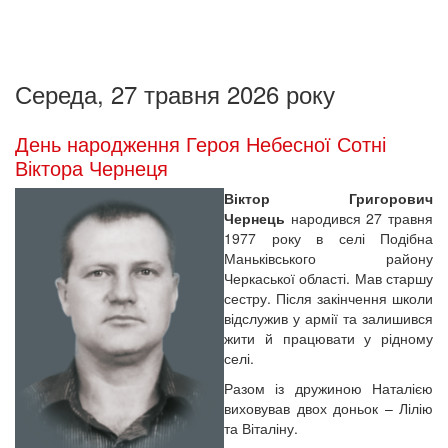
Середа, 27 травня 2026 року
День народження Героя Небесної Сотні
Віктора Чернеця
Віктор Григорович
Чернець
народився 27 травня
1977 року в селі Подібна
Маньківського району
Черкаської області. Мав старшу
сестру. Після закінчення школи
відслужив у армії та залишився
жити й працювати у рідному
селі.
Разом із дружиною Наталією
виховував двох доньок – Лілію
та Віталіну.