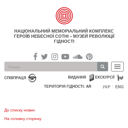
Перейти
до
основного
матеріалу
НАЦІОНАЛЬНИЙ МЕМОРІАЛЬНИЙ КОМПЛЕКС
ГЕРОЇВ НЕБЕСНОЇ СОТНІ – МУЗЕЙ РЕВОЛЮЦІЇ
ГІДНОСТІ
Пошукова
Toggl
форма
navig
Пошук
ВИДАННЯ
ЕКСКУРСІЇ
СПІВПРАЦЯ
ТЕРИТОРІЯ ГІДНОСТІ: AR
УКР
ENG
До списку новин
На головну сторінку