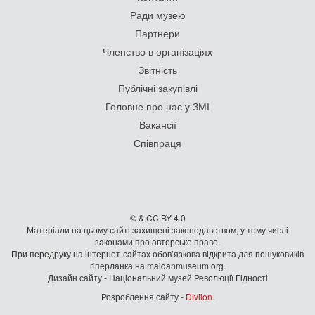
Ради музею
Партнери
Членство в організаціях
Звітність
Публічні закупівлі
Головне про нас у ЗМІ
Вакансії
Співпраця
© & CC BY 4.0
Матеріали на цьому сайті захищені законодавством, у тому числі
законами про авторське право.
При передруку на iнтернет-сайтах обов’язкова відкрита для пошуковиків
гiперланка на maidanmuseum.org.
Дизайн сайту - Національний музей Революції Гідності
Розроблення сайту -
Divilon
.