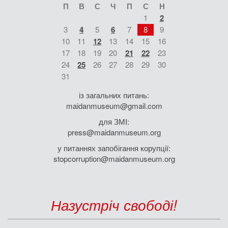
П
В
С
Ч
П
С
Н
1
2
3
4
5
6
7
8
9
10
11
12
13
14
15
16
17
18
19
20
21
22
23
24
25
26
27
28
29
30
31
із загальних питань:
maidanmuseum@gmail.com
для ЗМІ:
press@maidanmuseum.org
у питаннях запобігання корупції:
stopcorruption@maidanmuseum.org
Назустріч свободі!