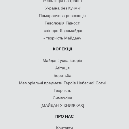
Революція на граніті
"Україна без Кучми"
Помаранчева революція
Революція Гідності
- світ про Євромайдан
- творчість Майдану
КОЛЕКЦІЇ
Майдан: усна історія
Агітація
Боротьба
Меморіальні предмети Героїв Небесної Сотні
Творчість
Символіка
[МАЙДАН У КНИЖКАХ]
ПРО НАС
Контакти