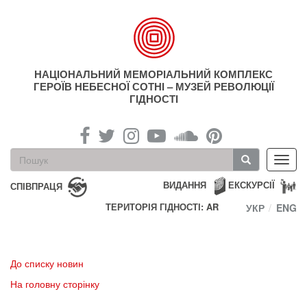
Перейти
до
основного
матеріалу
НАЦІОНАЛЬНИЙ МЕМОРІАЛЬНИЙ КОМПЛЕКС
ГЕРОЇВ НЕБЕСНОЇ СОТНІ – МУЗЕЙ РЕВОЛЮЦІЇ
ГІДНОСТІ
Пошукова
Toggl
форма
navig
Пошук
ВИДАННЯ
ЕКСКУРСІЇ
СПІВПРАЦЯ
ТЕРИТОРІЯ ГІДНОСТІ: AR
УКР
ENG
До списку новин
На головну сторінку