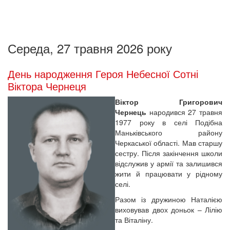
Середа, 27 травня 2026 року
День народження Героя Небесної Сотні
Віктора Чернеця
Віктор Григорович
Чернець
народився 27 травня
1977 року в селі Подібна
Маньківського району
Черкаської області. Мав старшу
сестру. Після закінчення школи
відслужив у армії та залишився
жити й працювати у рідному
селі.
Разом із дружиною Наталією
виховував двох доньок – Лілію
та Віталіну.