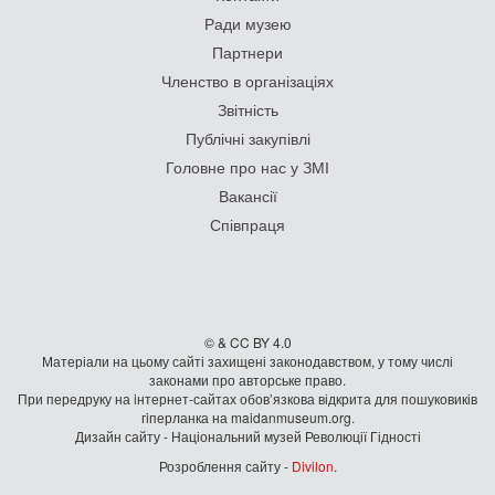
Ради музею
Партнери
Членство в організаціях
Звітність
Публічні закупівлі
Головне про нас у ЗМІ
Вакансії
Співпраця
© & CC BY 4.0
Матеріали на цьому сайті захищені законодавством, у тому числі
законами про авторське право.
При передруку на iнтернет-сайтах обов’язкова відкрита для пошуковиків
гiперланка на maidanmuseum.org.
Дизайн сайту - Національний музей Революції Гідності
Розроблення сайту -
Divilon
.