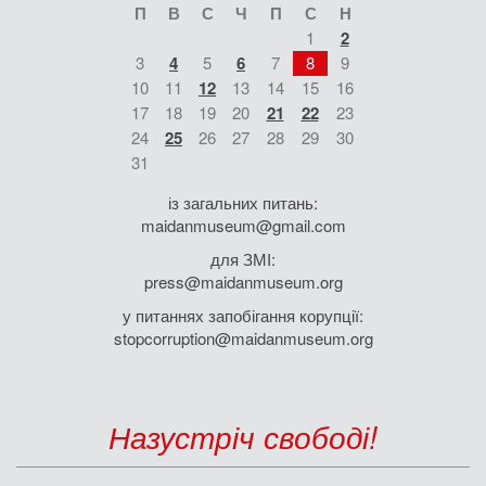
П
В
С
Ч
П
С
Н
1
2
3
4
5
6
7
8
9
10
11
12
13
14
15
16
17
18
19
20
21
22
23
24
25
26
27
28
29
30
31
із загальних питань:
maidanmuseum@gmail.com
для ЗМІ:
press@maidanmuseum.org
у питаннях запобігання корупції:
stopcorruption@maidanmuseum.org
Назустріч свободі!