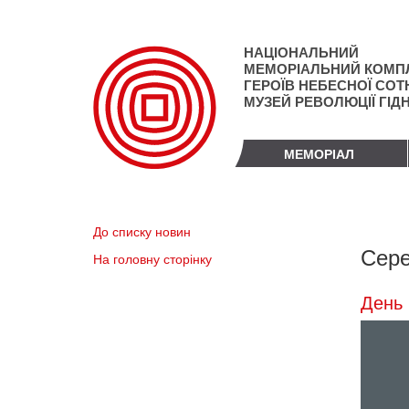
Перейти
до
основного
НАЦІОНАЛЬНИЙ
матеріалу
МЕМОРІАЛЬНИЙ КОМП
ГЕРОЇВ НЕБЕСНОЇ СОТН
МУЗЕЙ РЕВОЛЮЦІЇ ГІД
МЕМОРІАЛ
До списку новин
Сере
На головну сторінку
День 