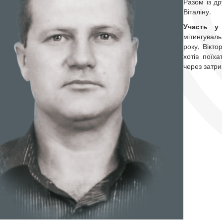
Разом із д
Віталіну.
Участь у 
мітингувал
року, Вікто
хотів поїх
через затр