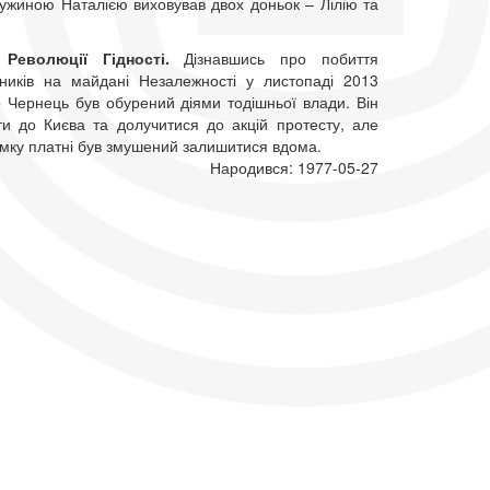
ружиною Наталією виховував двох доньок – Лілію та
Революції Гідності.
Дізнавшись про побиття
ьників на майдані Незалежності у листопаді 2013
р Чернець був обурений діями тодішньої влади. Він
ати до Києва та долучитися до акцій протесту, але
имку платні був змушений залишитися вдома.
Народився: 1977-05-27