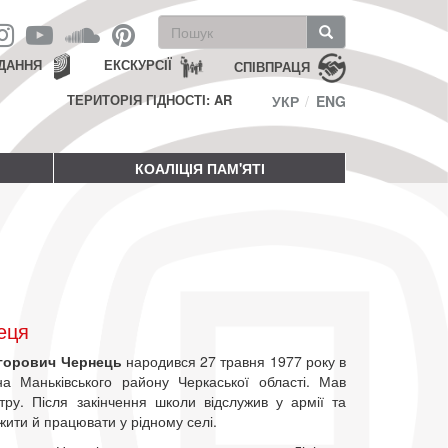
Пошукова
форма
Пошук
ДАННЯ
ЕКСКУРСІЇ
СПІВПРАЦЯ
ТЕРИТОРІЯ ГІДНОСТІ: AR
УКР
ENG
КОАЛІЦІЯ ПАМ'ЯТІ
еця
игорович Чернець
народився 27 травня 1977 року в
на Маньківського району Черкаської області. Мав
тру. Після закінчення школи відслужив у армії та
ити й працювати у рідному селі.