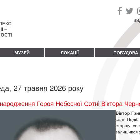
ВИ
ЛЕКС
І –
НОСТІ
МУЗЕЙ
ЛОКАЦІЇ
ПОБУДОВА
да, 27 травня 2026 року
народження Героя Небесної Сотні Віктора Черн
Віктор Гр
селі Подіб
старшу сес
залишився ж