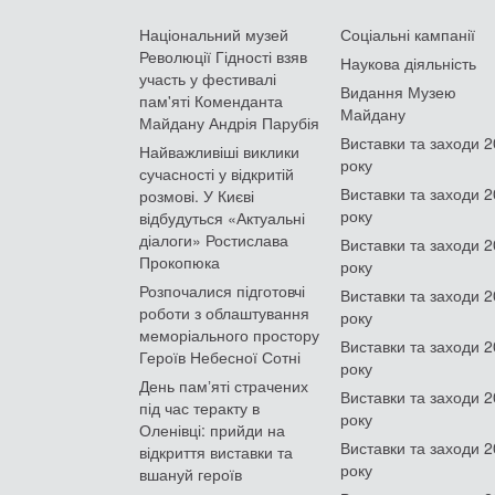
Національний музей
Соціальні кампанії
Революції Гідності взяв
Наукова діяльність
участь у фестивалі
Видання Музею
пам'яті Коменданта
Майдану
Майдану Андрія Парубія
Виставки та заходи 
Найважливіші виклики
року
сучасності у відкритій
Виставки та заходи 
розмові. У Києві
року
відбудуться «Актуальні
діалоги» Ростислава
Виставки та заходи 
Прокопюка
року
Розпочалися підготовчі
Виставки та заходи 
роботи з облаштування
року
меморіального простору
Виставки та заходи 
Героїв Небесної Сотні
року
День памʼяті страчених
Виставки та заходи 
під час теракту в
року
Оленівці: прийди на
Виставки та заходи 
відкриття виставки та
року
вшануй героїв