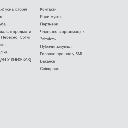
: усна історія
Контакти
ія
Ради музею
ьба
Партнери
іальні предмети
Членство в організаціях
 Небесної Сотні
Звітність
сть
Публічні закупівлі
ліка
Головне про нас у ЗМІ
АН У КНИЖКАХ]
Вакансії
Співпраця