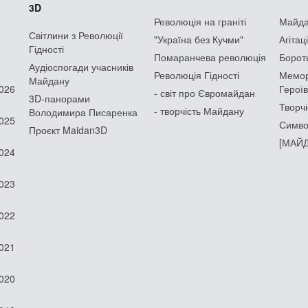
3D
Революція на граніті
Майдан
Світлини з Революції
"Україна без Кучми"
Агітац
Гідності
Помаранчева революція
Борот
Аудіоспогади учасників
Революція Гідності
Мемор
Майдану
2026
Героїв
- світ про Євромайдан
3D-панорами
Творчі
- творчість Майдану
Володимира Писаренка
2025
Симво
Проєкт Maidan3D
[МАЙД
2024
2023
2022
2021
2020