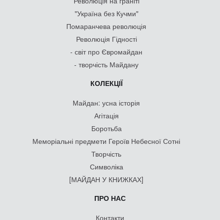
Революція на граніті
"Україна без Кучми"
Помаранчева революція
Революція Гідності
- світ про Євромайдан
- творчість Майдану
КОЛЕКЦІЇ
Майдан: усна історія
Агітація
Боротьба
Меморіальні предмети Героїв Небесної Сотні
Творчість
Символіка
[МАЙДАН У КНИЖКАХ]
ПРО НАС
Контакти