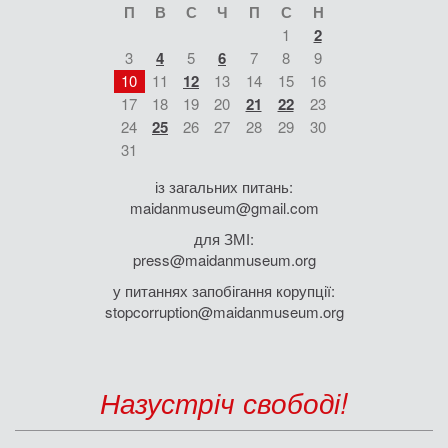
П
В
С
Ч
П
С
Н
1
2
3
4
5
6
7
8
9
10
11
12
13
14
15
16
17
18
19
20
21
22
23
24
25
26
27
28
29
30
31
із загальних питань:
maidanmuseum@gmail.com
для ЗМІ:
press@maidanmuseum.org
у питаннях запобігання корупції:
stopcorruption@maidanmuseum.org
Назустріч свободі!