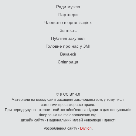
Ради музею
Партнери
Членство в організаціях
Звітність
Публічні закупівлі
Головне про нас у ЗМІ
Вакансії
Співпраця
© & CC BY 4.0
Матеріали на цьому сайті захищені законодавством, у тому числі
законами про авторське право.
При передруку на iнтернет-сайтах обов’язкова відкрита для пошуковиків
гiперланка на maidanmuseum.org.
Дизайн сайту - Національний музей Революції Гідності
Розроблення сайту -
Divilon
.