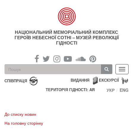
Перейти
до
основного
матеріалу
НАЦІОНАЛЬНИЙ МЕМОРІАЛЬНИЙ КОМПЛЕКС
ГЕРОЇВ НЕБЕСНОЇ СОТНІ – МУЗЕЙ РЕВОЛЮЦІЇ
ГІДНОСТІ
Пошукова
Toggl
форма
navig
Пошук
ВИДАННЯ
ЕКСКУРСІЇ
СПІВПРАЦЯ
ТЕРИТОРІЯ ГІДНОСТІ: AR
УКР
ENG
До списку новин
На головну сторінку