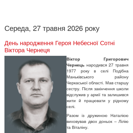
Середа, 27 травня 2026 року
День народження Героя Небесної Сотні
Віктора Чернеця
Віктор Григорович
Чернець
народився 27 травня
1977 року в селі Подібна
Маньківського району
Черкаської області. Мав старшу
сестру. Після закінчення школи
відслужив у армії та залишився
жити й працювати у рідному
селі.
Разом із дружиною Наталією
виховував двох доньок – Лілію
та Віталіну.