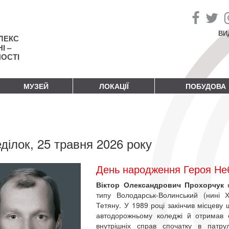
ВИ
ЛЕКС
І –
НОСТІ
МУЗЕЙ
ЛОКАЦІЇ
ПОБУДОВА
ділок, 25 травня 2026 року
День народження Героя Неб
Віктор Олександрович Прохорчук
типу Володарськ-Волинський (нині
Тетяну. У 1989 році закінчив місцеву
автодорожньому коледжі й отримав сп
внутрішніх справ спочатку в патрул