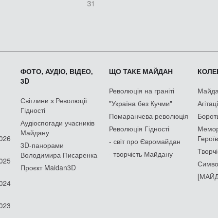
31
ФОТО, АУДІО, ВІДЕО,
ЩО ТАКЕ МАЙДАН
КОЛЕК
3D
Революція на граніті
Майдан
Світлини з Революції
"Україна без Кучми"
Агітац
Гідності
Помаранчева революція
Борот
Аудіоспогади учасників
Революція Гідності
Мемор
Майдану
2026
Героїв
- світ про Євромайдан
3D-панорами
Творчі
- творчість Майдану
Володимира Писаренка
2025
Симво
Проєкт Maidan3D
[МАЙД
2024
2023