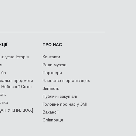
ЦІЇ
ПРО НАС
: усна історія
Контакти
ія
Ради музею
ьба
Партнери
іальні предмети
Членство в організаціях
 Небесної Сотні
Звітність
сть
Публічні закупівлі
ліка
Головне про нас у ЗМІ
АН У КНИЖКАХ]
Вакансії
Співпраця