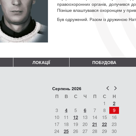
правоохоронних органів, долучився до
Пізніше влаштувався охоронцем у при
Був одружений. Разом із дружиною Ната
ЛОКАЦІЇ
ПОБУДОВА
Попер
Наст
Серпень 2026
П
В
С
Ч
П
С
Н
1
2
3
4
5
6
7
8
9
10
11
12
13
14
15
16
17
18
19
20
21
22
23
24
25
26
27
28
29
30