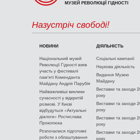
МУЗЕЙ РЕВОЛЮЦІЇ ГІДНОСТІ
Назустріч свободі!
НОВИНИ
ДІЯЛЬНІСТЬ
Національний музей
Соціальні кампанії
Революції Гідності взяв
Наукова діяльність
участь у фестивалі
Видання Музею
пам'яті Коменданта
Майдану
Майдану Андрія Парубія
Виставки та заходи 
Найважливіші виклики
року
сучасності у відкритій
Виставки та заходи 
розмові. У Києві
року
відбудуться «Актуальні
діалоги» Ростислава
Виставки та заходи 
Прокопюка
року
Розпочалися підготовчі
Виставки та заходи 
роботи з облаштування
року