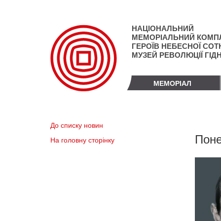
Перейти
до
основного
НАЦІОНАЛЬНИЙ
матеріалу
МЕМОРІАЛЬНИЙ КОМП
ГЕРОЇВ НЕБЕСНОЇ СОТН
МУЗЕЙ РЕВОЛЮЦІЇ ГІД
МЕМОРІАЛ
До списку новин
Поне
На головну сторінку