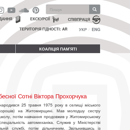
Пошукова
форма
Пошук
ДАННЯ
ЕКСКУРСІЇ
СПІВПРАЦЯ
ТЕРИТОРІЯ ГІДНОСТІ: AR
УКР
ENG
КОАЛІЦІЯ ПАМ'ЯТІ
есної Сотні Віктора Прохорчука
народився 25 травня 1975 року в селищі міського
 Хорошів) на Житомирщині. Мав молодшу сестру
 школу, потім навчання продовжив у Житомирському
еціальність автомеханіка. Служив у Міністерстві
ьній службі, потім дільничним. Звільнившись із