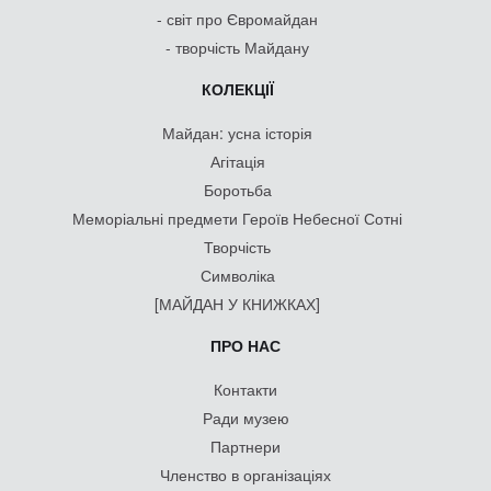
- світ про Євромайдан
- творчість Майдану
КОЛЕКЦІЇ
Майдан: усна історія
Агітація
Боротьба
Меморіальні предмети Героїв Небесної Сотні
Творчість
Символіка
[МАЙДАН У КНИЖКАХ]
ПРО НАС
Контакти
Ради музею
Партнери
Членство в організаціях