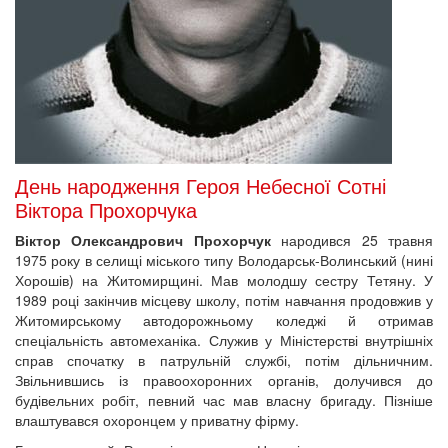
День народження Героя Небесної Сотні
Віктора Прохорчука
Віктор Олександрович Прохорчук
народився 25 травня
1975 року в селищі міського типу Володарськ-Волинський (нині
Хорошів) на Житомирщині. Мав молодшу сестру Тетяну. У
1989 році закінчив місцеву школу, потім навчання продовжив у
Житомирському автодорожньому коледжі й отримав
спеціальність автомеханіка. Служив у Міністерстві внутрішніх
справ спочатку в патрульній службі, потім дільничним.
Звільнившись із правоохоронних органів, долучився до
будівельних робіт, певний час мав власну бригаду. Пізніше
влаштувався охоронцем у приватну фірму.