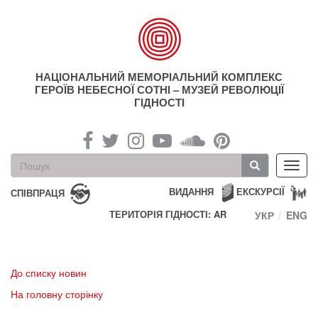
Перейти
до
основного
матеріалу
НАЦІОНАЛЬНИЙ МЕМОРІАЛЬНИЙ КОМПЛЕКС
ГЕРОЇВ НЕБЕСНОЇ СОТНІ – МУЗЕЙ РЕВОЛЮЦІЇ
ГІДНОСТІ
Пошукова
Toggl
форма
navig
Пошук
ВИДАННЯ
ЕКСКУРСІЇ
СПІВПРАЦЯ
ТЕРИТОРІЯ ГІДНОСТІ: AR
УКР
ENG
До списку новин
На головну сторінку