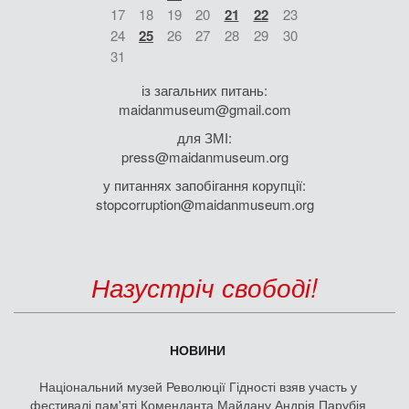
17
18
19
20
21
22
23
24
25
26
27
28
29
30
31
із загальних питань:
maidanmuseum@gmail.com
для ЗМІ:
press@maidanmuseum.org
у питаннях запобігання корупції:
stopcorruption@maidanmuseum.org
Назустріч свободі!
НОВИНИ
Національний музей Революції Гідності взяв участь у
фестивалі пам'яті Коменданта Майдану Андрія Парубія