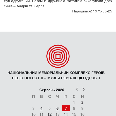
Був одружений. Разом із дружиною Наталією виховували двох
синів – Андрія та Сергія.
Народився: 1975-05-25
НАЦІОНАЛЬНИЙ МЕМОРІАЛЬНИЙ КОМПЛЕКС ГЕРОЇВ
НЕБЕСНОЇ СОТНІ – МУЗЕЙ РЕВОЛЮЦІЇ ГІДНОСТІ
Попер
Наст
Серпень 2026
П
В
С
Ч
П
С
Н
1
2
3
4
5
6
7
8
9
10
11
12
13
14
15
16