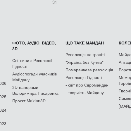
31
ФОТО, АУДІО, ВІДЕО,
ЩО ТАКЕ МАЙДАН
КОЛЕК
3D
Революція на граніті
Майдан
Світлини з Революції
"Україна без Кучми"
Агітац
Гідності
Помаранчева революція
Борот
Аудіоспогади учасників
Революція Гідності
Мемор
Майдану
2026
Героїв
- світ про Євромайдан
3D-панорами
Творчі
- творчість Майдану
Володимира Писаренка
2025
Симво
Проєкт Maidan3D
[МАЙД
2024
2023