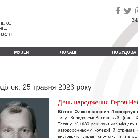
ВИ
ЛЕКС
І –
НОСТІ
МУЗЕЙ
ЛОКАЦІЇ
ПОБУДОВА
ділок, 25 травня 2026 року
День народження Героя Неб
Віктор Олександрович Прохорчук
типу Володарськ-Волинський (нині
Тетяну. У 1989 році закінчив місцеву
автодорожньому коледжі й отримав сп
внутрішніх справ спочатку в патрул