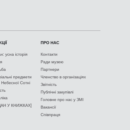
ЦІЇ
ПРО НАС
: усна історія
Контакти
ія
Ради музею
ьба
Партнери
іальні предмети
Членство в організаціях
 Небесної Сотні
Звітність
сть
Публічні закупівлі
ліка
Головне про нас у ЗМІ
АН У КНИЖКАХ]
Вакансії
Співпраця