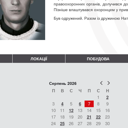
правоохоронних органів, долучився до
Пізніше влаштувався охоронцем у при
Був одружений. Разом із дружиною Ната
ЛОКАЦІЇ
ПОБУДОВА
Попер
Наст
Серпень 2026
П
В
С
Ч
П
С
Н
1
2
3
4
5
6
7
8
9
10
11
12
13
14
15
16
17
18
19
20
21
22
23
24
25
26
27
28
29
30