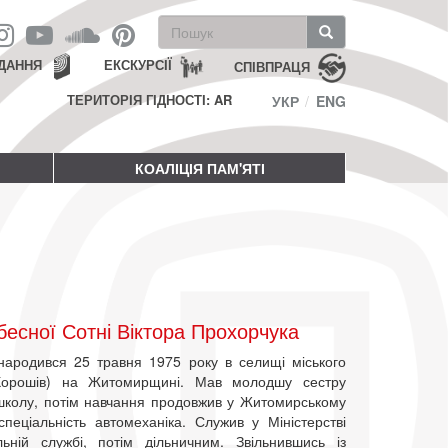
Пошукова
форма
Пошук
ДАННЯ
ЕКСКУРСІЇ
СПІВПРАЦЯ
ТЕРИТОРІЯ ГІДНОСТІ: AR
УКР
ENG
КОАЛІЦІЯ ПАМ'ЯТІ
есної Сотні Віктора Прохорчука
народився 25 травня 1975 року в селищі міського
 Хорошів) на Житомирщині. Мав молодшу сестру
 школу, потім навчання продовжив у Житомирському
еціальність автомеханіка. Служив у Міністерстві
ьній службі, потім дільничним. Звільнившись із