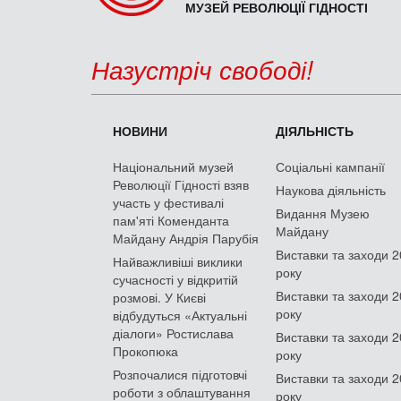
МУЗЕЙ РЕВОЛЮЦІЇ ГІДНОСТІ
Назустріч свободі!
НОВИНИ
ДІЯЛЬНІСТЬ
Національний музей
Соціальні кампанії
Революції Гідності взяв
Наукова діяльність
участь у фестивалі
Видання Музею
пам'яті Коменданта
Майдану
Майдану Андрія Парубія
Виставки та заходи 
Найважливіші виклики
року
сучасності у відкритій
Виставки та заходи 
розмові. У Києві
року
відбудуться «Актуальні
діалоги» Ростислава
Виставки та заходи 
Прокопюка
року
Розпочалися підготовчі
Виставки та заходи 
роботи з облаштування
року