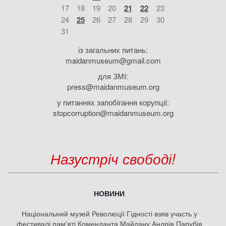
17
18
19
20
21
22
23
24
25
26
27
28
29
30
31
із загальних питань:
maidanmuseum@gmail.com
для ЗМІ:
press@maidanmuseum.org
у питаннях запобігання корупції:
stopcorruption@maidanmuseum.org
Назустріч свободі!
НОВИНИ
Національний музей Революції Гідності взяв участь у
фестивалі пам'яті Коменданта Майдану Андрія Парубія