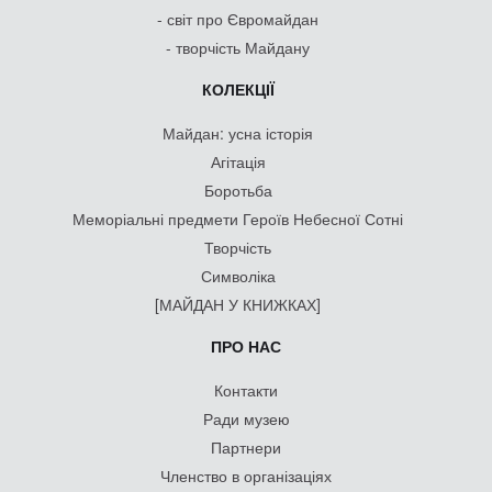
- світ про Євромайдан
- творчість Майдану
КОЛЕКЦІЇ
Майдан: усна історія
Агітація
Боротьба
Меморіальні предмети Героїв Небесної Сотні
Творчість
Символіка
[МАЙДАН У КНИЖКАХ]
ПРО НАС
Контакти
Ради музею
Партнери
Членство в організаціях