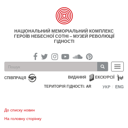
Перейти
до
основного
матеріалу
НАЦІОНАЛЬНИЙ МЕМОРІАЛЬНИЙ КОМПЛЕКС
ГЕРОЇВ НЕБЕСНОЇ СОТНІ – МУЗЕЙ РЕВОЛЮЦІЇ
ГІДНОСТІ
Пошукова
Toggl
форма
navig
Пошук
ВИДАННЯ
ЕКСКУРСІЇ
СПІВПРАЦЯ
ТЕРИТОРІЯ ГІДНОСТІ: AR
УКР
ENG
До списку новин
На головну сторінку