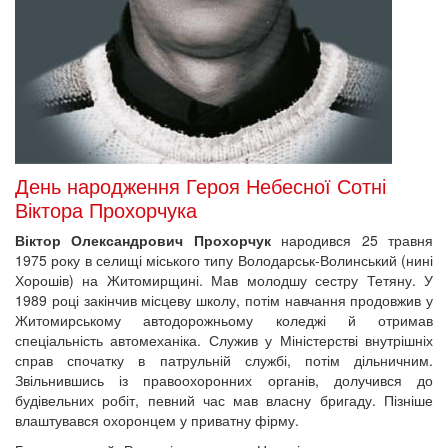
День народження Героя Небесної Сотні
Віктора Прохорчука
Віктор Олександрович Прохорчук
народився 25 травня
1975 року в селищі міського типу Володарськ-Волинський (нині
Хорошів) на Житомирщині. Мав молодшу сестру Тетяну. У
1989 році закінчив місцеву школу, потім навчання продовжив у
Житомирському автодорожньому коледжі й отримав
спеціальність автомеханіка. Служив у Міністерстві внутрішніх
справ спочатку в патрульній службі, потім дільничним.
Звільнившись із правоохоронних органів, долучився до
будівельних робіт, певний час мав власну бригаду. Пізніше
влаштувався охоронцем у приватну фірму.