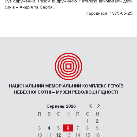
Був одружений. Разом із дружиною Наталією виховували двох
синів – Андрія та Сергія.
Народився: 1975-05-25
НАЦІОНАЛЬНИЙ МЕМОРІАЛЬНИЙ КОМПЛЕКС ГЕРОЇВ
НЕБЕСНОЇ СОТНІ – МУЗЕЙ РЕВОЛЮЦІЇ ГІДНОСТІ
Попер
Наст
Серпень 2026
П
В
С
Ч
П
С
Н
1
2
3
4
5
6
7
8
9
10
11
12
13
14
15
16