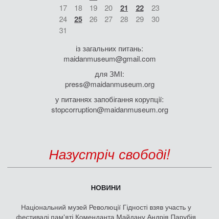
17
18
19
20
21
22
23
24
25
26
27
28
29
30
31
із загальних питань:
maidanmuseum@gmail.com
для ЗМІ:
press@maidanmuseum.org
у питаннях запобігання корупції:
stopcorruption@maidanmuseum.org
Назустріч свободі!
НОВИНИ
Національний музей Революції Гідності взяв участь у
фестивалі пам'яті Коменданта Майдану Андрія Парубія