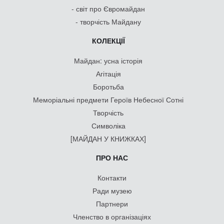
- світ про Євромайдан
- творчість Майдану
КОЛЕКЦІЇ
Майдан: усна історія
Агітація
Боротьба
Меморіальні предмети Героїв Небесної Сотні
Творчість
Символіка
[МАЙДАН У КНИЖКАХ]
ПРО НАС
Контакти
Ради музею
Партнери
Членство в організаціях