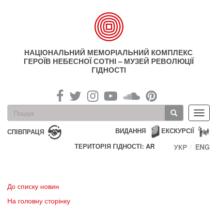
Перейти
до
основного
матеріалу
НАЦІОНАЛЬНИЙ МЕМОРІАЛЬНИЙ КОМПЛЕКС
ГЕРОЇВ НЕБЕСНОЇ СОТНІ – МУЗЕЙ РЕВОЛЮЦІЇ
ГІДНОСТІ
Пошукова
Toggl
форма
navig
Пошук
ВИДАННЯ
ЕКСКУРСІЇ
СПІВПРАЦЯ
ТЕРИТОРІЯ ГІДНОСТІ: AR
УКР
ENG
До списку новин
На головну сторінку