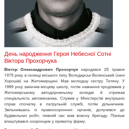
День народження Героя Небесної Сотні
Віктора Прохорчука
Віктор Олександрович Прохорчук
народився 25 травня
1975 року в селищі міського типу Володарськ-Волинський (нині
Хорошів) на Житомирщині. Мав молодшу сестру Тетяну. У
1989 році закінчив місцеву школу, потім навчання продовжив у
Житомирському автодорожньому коледжі й отримав
спеціальність автомеханіка. Служив у Міністерстві внутрішніх
справ спочатку в патрульній службі, потім дільничним.
Звільнившись із правоохоронних органів, долучився до
будівельних робіт, певний час мав власну бригаду. Пізніше
влаштувався охоронцем у приватну фірму.