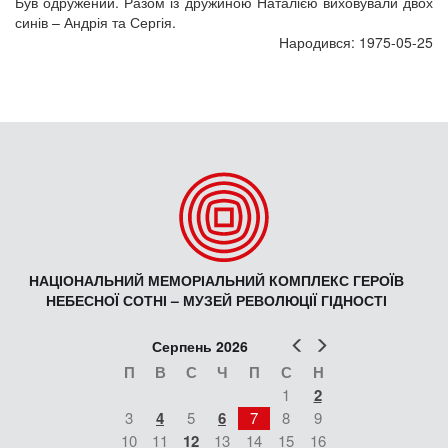
Був одружений. Разом із дружиною Наталією виховували двох
синів – Андрія та Сергія.
Народився: 1975-05-25
НАЦІОНАЛЬНИЙ МЕМОРІАЛЬНИЙ КОМПЛЕКС ГЕРОЇВ
НЕБЕСНОЇ СОТНІ – МУЗЕЙ РЕВОЛЮЦІЇ ГІДНОСТІ
Попер
Наст
Серпень 2026
П
В
С
Ч
П
С
Н
1
2
3
4
5
6
7
8
9
10
11
12
13
14
15
16