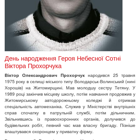
День народження Героя Небесної Сотні
Віктора Прохорчука
Віктор Олександрович Прохорчук
народився 25 травня
1975 року в селищі міського типу Володарськ-Волинський (нині
Хорошів) на Житомирщині. Мав молодшу сестру Тетяну. У
1989 році закінчив місцеву школу, потім навчання продовжив у
Житомирському автодорожньому коледжі й отримав
спеціальність автомеханіка. Служив у Міністерстві внутрішніх
справ спочатку в патрульній службі, потім дільничним.
Звільнившись із правоохоронних органів, долучився до
будівельних робіт, певний час мав власну бригаду. Пізніше
влаштувався охоронцем у приватну фірму.