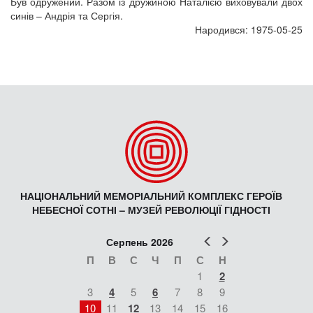
Був одружений. Разом із дружиною Наталією виховували двох
синів – Андрія та Сергія.
Народився: 1975-05-25
НАЦІОНАЛЬНИЙ МЕМОРІАЛЬНИЙ КОМПЛЕКС ГЕРОЇВ
НЕБЕСНОЇ СОТНІ – МУЗЕЙ РЕВОЛЮЦІЇ ГІДНОСТІ
Попер
Наст
Серпень 2026
П
В
С
Ч
П
С
Н
1
2
3
4
5
6
7
8
9
10
11
12
13
14
15
16