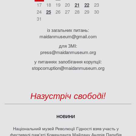
17
18
19
20
21
22
23
24
25
26
27
28
29
30
31
із загальних питань:
maidanmuseum@gmail.com
для ЗМІ:
press@maidanmuseum.org
у питаннях запобігання корупції:
stopcorruption@maidanmuseum.org
Назустріч свободі!
НОВИНИ
Національний музей Революції Гідності взяв участь у
фестивалі пам'яті Коменданта Майдану Андрія Парубія