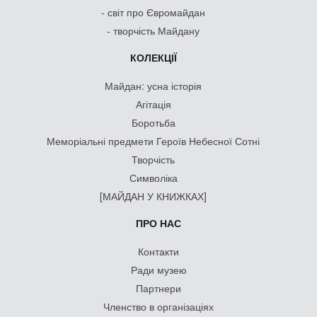
- світ про Євромайдан
- творчість Майдану
КОЛЕКЦІЇ
Майдан: усна історія
Агітація
Боротьба
Меморіальні предмети Героїв Небесної Сотні
Творчість
Символіка
[МАЙДАН У КНИЖКАХ]
ПРО НАС
Контакти
Ради музею
Партнери
Членство в організаціях