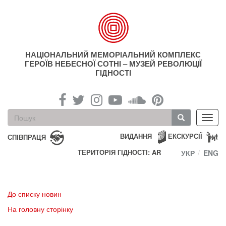
Перейти
до
основного
матеріалу
НАЦІОНАЛЬНИЙ МЕМОРІАЛЬНИЙ КОМПЛЕКС
ГЕРОЇВ НЕБЕСНОЇ СОТНІ – МУЗЕЙ РЕВОЛЮЦІЇ
ГІДНОСТІ
Пошукова
Toggl
форма
navig
Пошук
ВИДАННЯ
ЕКСКУРСІЇ
СПІВПРАЦЯ
ТЕРИТОРІЯ ГІДНОСТІ: AR
УКР
ENG
До списку новин
На головну сторінку