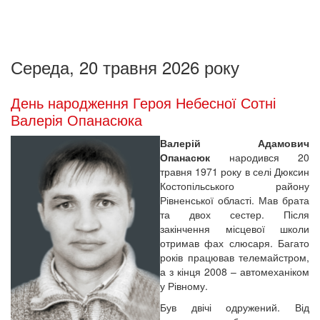
Середа, 20 травня 2026 року
День народження Героя Небесної Сотні
Валерія Опанасюка
Валерій Адамович
Опанасюк
народився 20
травня 1971 року в селі Дюксин
Костопільського району
Рівненської області. Мав брата
та двох сестер. Після
закінчення місцевої школи
отримав фах слюсаря. Багато
років працював телемайстром,
а з кінця 2008 – автомеханіком
у Рівному.
Був двічі одружений. Від