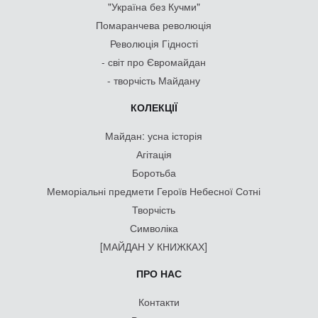
"Україна без Кучми"
Помаранчева революція
Революція Гідності
- світ про Євромайдан
- творчість Майдану
КОЛЕКЦІЇ
Майдан: усна історія
Агітація
Боротьба
Меморіальні предмети Героїв Небесної Сотні
Творчість
Символіка
[МАЙДАН У КНИЖКАХ]
ПРО НАС
Контакти