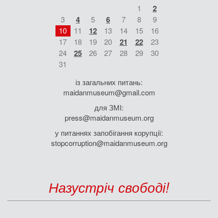
1
2
3
4
5
6
7
8
9
10
11
12
13
14
15
16
17
18
19
20
21
22
23
24
25
26
27
28
29
30
31
із загальних питань:
maidanmuseum@gmail.com
для ЗМІ:
press@maidanmuseum.org
у питаннях запобігання корупції:
stopcorruption@maidanmuseum.org
Назустріч свободі!