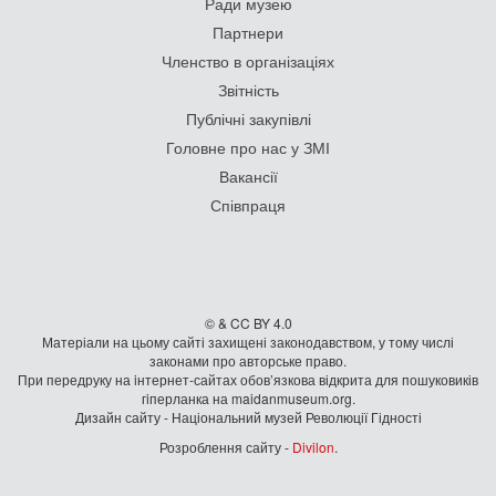
Ради музею
Партнери
Членство в організаціях
Звітність
Публічні закупівлі
Головне про нас у ЗМІ
Вакансії
Співпраця
© & CC BY 4.0
Матеріали на цьому сайті захищені законодавством, у тому числі
законами про авторське право.
При передруку на iнтернет-сайтах обов’язкова відкрита для пошуковиків
гiперланка на maidanmuseum.org.
Дизайн сайту - Національний музей Революції Гідності
Розроблення сайту -
Divilon
.