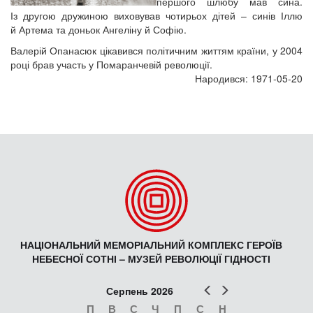
першого шлюбу мав сина.
Із другою дружиною виховував чотирьох дітей – синів Іллю
й Артема та доньок Ангеліну й Софію.
Валерій Опанасюк цікавився політичним життям країни, у 2004
році брав участь у Помаранчевій революції.
Народився: 1971-05-20
НАЦІОНАЛЬНИЙ МЕМОРІАЛЬНИЙ КОМПЛЕКС ГЕРОЇВ
НЕБЕСНОЇ СОТНІ – МУЗЕЙ РЕВОЛЮЦІЇ ГІДНОСТІ
Попер
Наст
Серпень 2026
П
В
С
Ч
П
С
Н