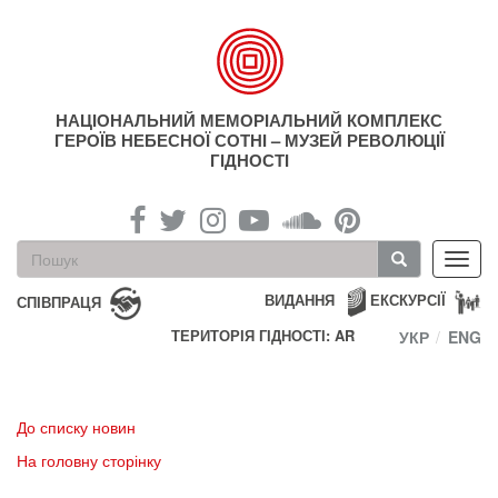
Перейти
до
основного
матеріалу
НАЦІОНАЛЬНИЙ МЕМОРІАЛЬНИЙ КОМПЛЕКС
ГЕРОЇВ НЕБЕСНОЇ СОТНІ – МУЗЕЙ РЕВОЛЮЦІЇ
ГІДНОСТІ
Пошукова
Toggl
форма
navig
Пошук
ВИДАННЯ
ЕКСКУРСІЇ
СПІВПРАЦЯ
ТЕРИТОРІЯ ГІДНОСТІ: AR
УКР
ENG
До списку новин
На головну сторінку