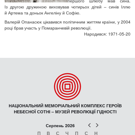
першого шлюбу мав сина.
Із другою дружиною виховував чотирьох дітей – синів Іллю
й Артема та доньок Ангеліну й Софію.
Валерій Опанасюк цікавився політичним життям країни, у 2004
році брав участь у Помаранчевій революції.
Народився: 1971-05-20
НАЦІОНАЛЬНИЙ МЕМОРІАЛЬНИЙ КОМПЛЕКС ГЕРОЇВ
НЕБЕСНОЇ СОТНІ – МУЗЕЙ РЕВОЛЮЦІЇ ГІДНОСТІ
Попер
Наст
Серпень 2026
П
В
С
Ч
П
С
Н