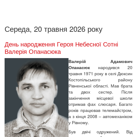
Середа, 20 травня 2026 року
День народження Героя Небесної Сотні
Валерія Опанасюка
Валерій Адамович
Опанасюк
народився 20
травня 1971 року в селі Дюксин
Костопільського району
Рівненської області. Мав брата
та двох сестер. Після
закінчення місцевої школи
отримав фах слюсаря. Багато
років працював телемайстром,
а з кінця 2008 – автомеханіком
у Рівному.
Був двічі одружений. Від