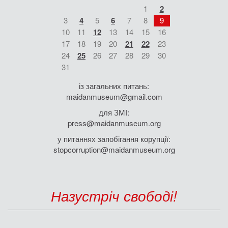
1
2
3
4
5
6
7
8
9
10
11
12
13
14
15
16
17
18
19
20
21
22
23
24
25
26
27
28
29
30
31
із загальних питань:
maidanmuseum@gmail.com
для ЗМІ:
press@maidanmuseum.org
у питаннях запобігання корупції:
stopcorruption@maidanmuseum.org
Назустріч свободі!