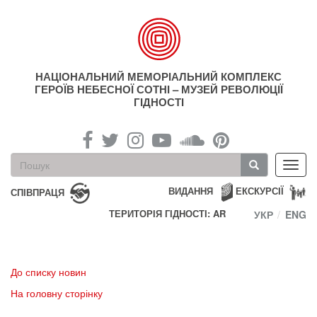
Перейти
до
основного
матеріалу
НАЦІОНАЛЬНИЙ МЕМОРІАЛЬНИЙ КОМПЛЕКС
ГЕРОЇВ НЕБЕСНОЇ СОТНІ – МУЗЕЙ РЕВОЛЮЦІЇ
ГІДНОСТІ
Пошукова
Toggl
форма
navig
Пошук
ВИДАННЯ
ЕКСКУРСІЇ
СПІВПРАЦЯ
ТЕРИТОРІЯ ГІДНОСТІ: AR
УКР
ENG
До списку новин
На головну сторінку