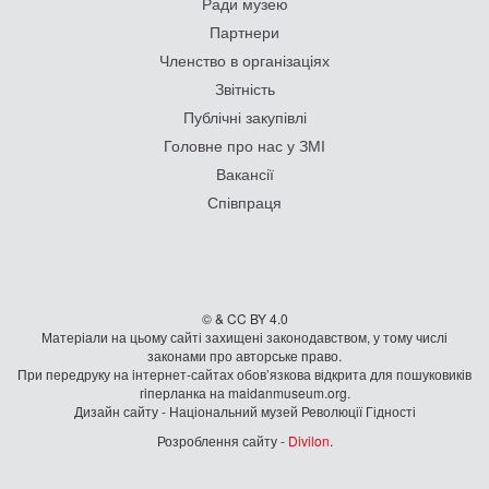
Ради музею
Партнери
Членство в організаціях
Звітність
Публічні закупівлі
Головне про нас у ЗМІ
Вакансії
Співпраця
© & CC BY 4.0
Матеріали на цьому сайті захищені законодавством, у тому числі
законами про авторське право.
При передруку на iнтернет-сайтах обов’язкова відкрита для пошуковиків
гiперланка на maidanmuseum.org.
Дизайн сайту - Національний музей Революції Гідності
Розроблення сайту -
Divilon
.