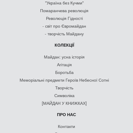
"Україна без Кучми"
Помаранчева революція
Революція Гідності
- світ про Євромайдан
- творчість Майдану
КОЛЕКЦІЇ
Майдан: усна історія
Агітація
Боротьба
Меморіальні предмети Героїв Небесної Сотні
Творчість
Символіка
[МАЙДАН У КНИЖКАХ]
ПРО НАС
Контакти