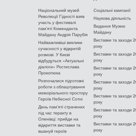
Національний музей
Соціальні кампанії
Революції Гідності взяв
Наукова діяльність
участь у фестивалі
Видання Музею
пам'яті Коменданта
Майдану
Майдану Андрія Парубія
Виставки та заходи 
Найважливіші виклики
року
сучасності у відкритій
Виставки та заходи 
розмові. У Києві
року
відбудуться «Актуальні
діалоги» Ростислава
Виставки та заходи 
Прокопюка
року
Розпочалися підготовчі
Виставки та заходи 
роботи з облаштування
року
меморіального простору
Виставки та заходи 
Героїв Небесної Сотні
року
День памʼяті страчених
Виставки та заходи 
під час теракту в
року
Оленівці: прийди на
Виставки та заходи 
відкриття виставки та
року
вшануй героїв