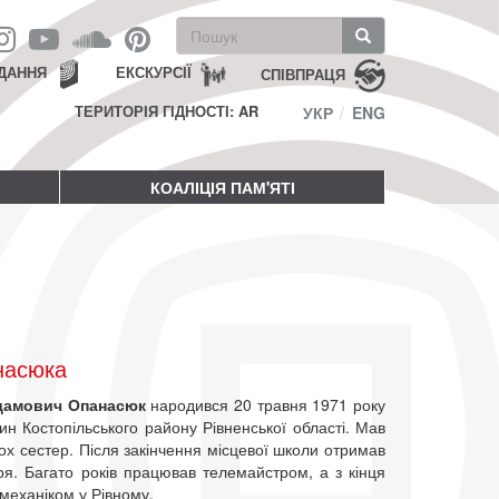
Пошукова
форма
Пошук
ДАННЯ
ЕКСКУРСІЇ
СПІВПРАЦЯ
ТЕРИТОРІЯ ГІДНОСТІ: AR
УКР
ENG
КОАЛІЦІЯ ПАМ'ЯТІ
насюка
дамович Опанасюк
народився 20 травня 1971 року
ин Костопільського району Рівненської області. Мав
ох сестер. Після закінчення місцевої школи отримав
я. Багато років працював телемайстром, а з кінця
механіком у Рівному.