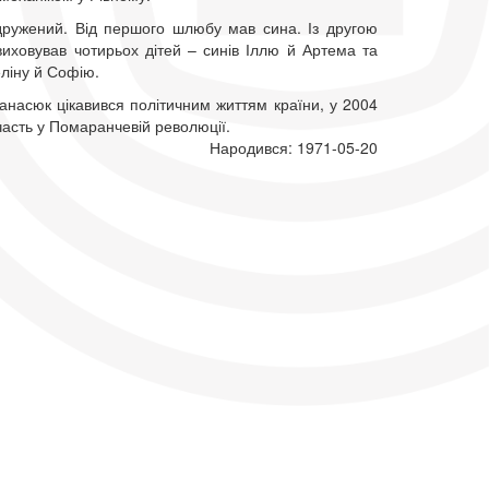
одружений. Від першого шлюбу мав сина. Із другою
иховував чотирьох дітей – синів Іллю й Артема та
ліну й Софію.
анасюк цікавився політичним життям країни, у 2004
часть у Помаранчевій революції.
Народився: 1971-05-20