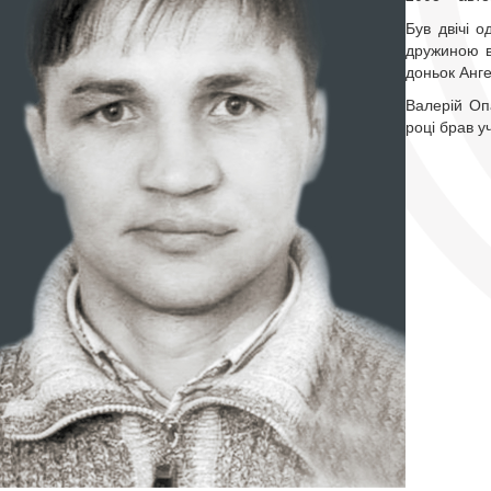
Був двічі 
дружиною в
доньок Анге
Валерій Оп
році брав у