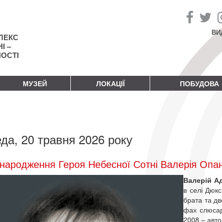
ВИ
ЛЕКС
І –
НОСТІ
МУЗЕЙ
ЛОКАЦІЇ
ПОБУДОВА
да, 20 травня 2026 року
народження Героя Небесної Сотні Валерія Опа
Валерій А
в селі Дюкс
брата та дв
фах слюсар
2008 – авто