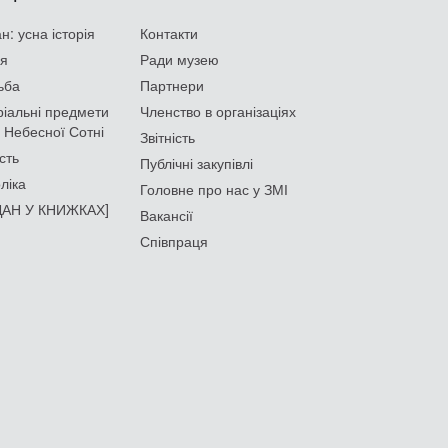
: усна історія
Контакти
ія
Ради музею
ьба
Партнери
іальні предмети
Членство в організаціях
 Небесної Сотні
Звітність
сть
Публічні закупівлі
ліка
Головне про нас у ЗМІ
АН У КНИЖКАХ]
Вакансії
Співпраця