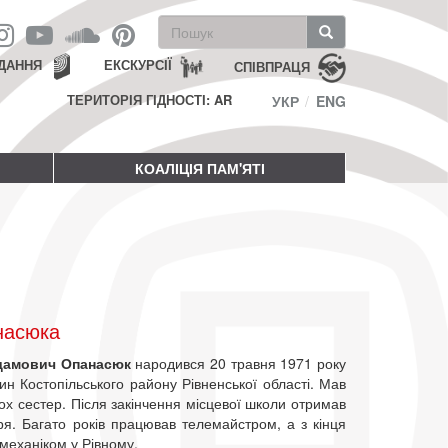
Пошукова
форма
Пошук
ДАННЯ
ЕКСКУРСІЇ
СПІВПРАЦЯ
ТЕРИТОРІЯ ГІДНОСТІ: AR
УКР
ENG
КОАЛІЦІЯ ПАМ'ЯТІ
насюка
дамович Опанасюк
народився 20 травня 1971 року
ин Костопільського району Рівненської області. Мав
ох сестер. Після закінчення місцевої школи отримав
я. Багато років працював телемайстром, а з кінця
механіком у Рівному.