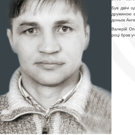
Був двічі 
дружиною в
доньок Анге
Валерій Оп
році брав у