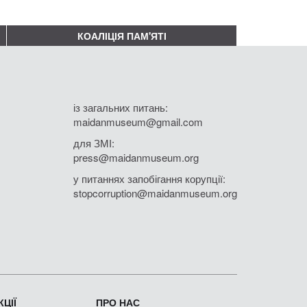
КОАЛІЦІЯ ПАМ'ЯТІ
із загальних питань:
maidanmuseum@gmail.com
для ЗМІ:
press@maidanmuseum.org
у питаннях запобігання корупції:
stopcorruption@maidanmuseum.org
ЦІЇ
ПРО НАС