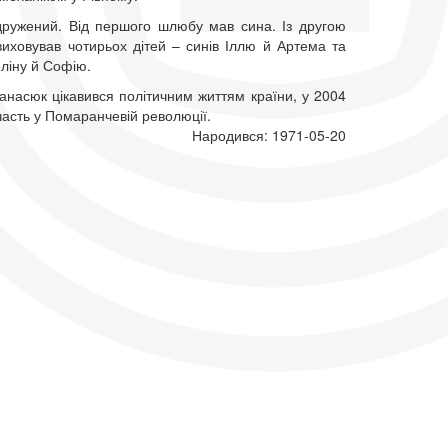
одружений. Від першого шлюбу мав сина. Із другою
иховував чотирьох дітей – синів Іллю й Артема та
ліну й Софію.
анасюк цікавився політичним життям країни, у 2004
часть у Помаранчевій революції.
Народився: 1971-05-20