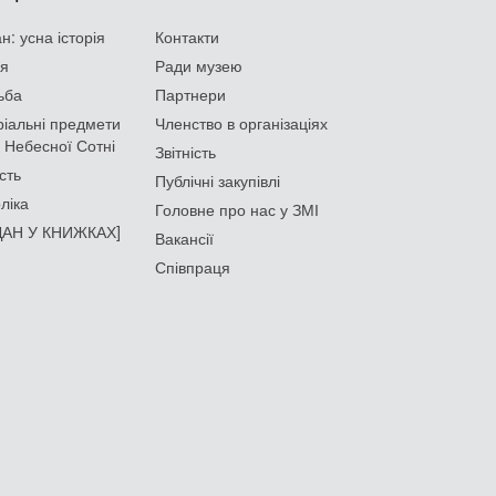
: усна історія
Контакти
ія
Ради музею
ьба
Партнери
іальні предмети
Членство в організаціях
 Небесної Сотні
Звітність
сть
Публічні закупівлі
ліка
Головне про нас у ЗМІ
АН У КНИЖКАХ]
Вакансії
Співпраця