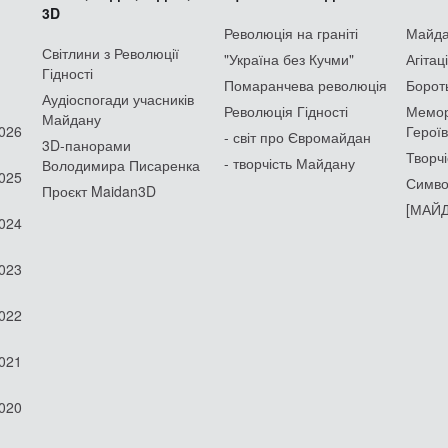
3D
Революція на граніті
Майдан
Світлини з Революції
"Україна без Кучми"
Агітац
Гідності
Помаранчева революція
Борот
Аудіоспогади учасників
Революція Гідності
Мемор
Майдану
2026
Героїв
- світ про Євромайдан
3D-панорами
Творчі
- творчість Майдану
Володимира Писаренка
2025
Симво
Проєкт Maidan3D
[МАЙД
2024
2023
2022
2021
2020