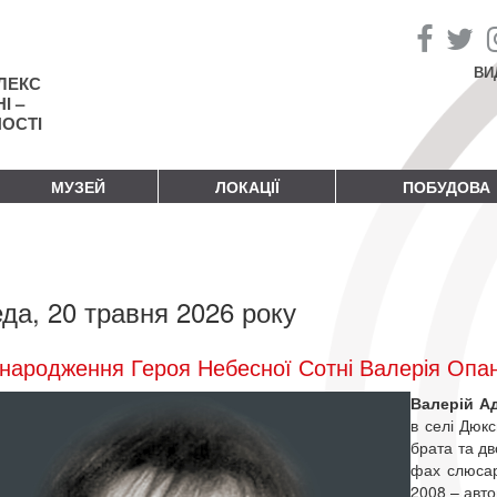
ВИ
ЛЕКС
І –
НОСТІ
МУЗЕЙ
ЛОКАЦІЇ
ПОБУДОВА
да, 20 травня 2026 року
народження Героя Небесної Сотні Валерія Опа
Валерій А
в селі Дюкс
брата та дв
фах слюсар
2008 – авто