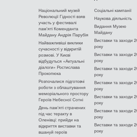
Національний музей
Соціальні кампанії
Революції Гідності взяв
Наукова діяльність
участь у фестивалі
Видання Музею
пам'яті Коменданта
Майдану
Майдану Андрія Парубія
Виставки та заходи 
Найважливіші виклики
року
сучасності у відкритій
Виставки та заходи 
розмові. У Києві
року
відбудуться «Актуальні
діалоги» Ростислава
Виставки та заходи 
Прокопюка
року
Розпочалися підготовчі
Виставки та заходи 
роботи з облаштування
року
меморіального простору
Виставки та заходи 
Героїв Небесної Сотні
року
День памʼяті страчених
Виставки та заходи 
під час теракту в
року
Оленівці: прийди на
Виставки та заходи 
відкриття виставки та
року
вшануй героїв