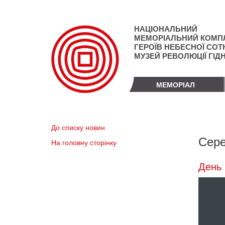
Перейти
до
основного
НАЦІОНАЛЬНИЙ
матеріалу
МЕМОРІАЛЬНИЙ КОМП
ГЕРОЇВ НЕБЕСНОЇ СОТН
МУЗЕЙ РЕВОЛЮЦІЇ ГІД
МЕМОРІАЛ
До списку новин
Сере
На головну сторінку
День 