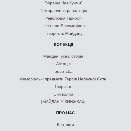
"Україна без Кучми"
Помаранчева революція
Революція Гідності
- світ про Євромайдан
- творчість Майдану
КОЛЕКЦІЇ
Майдан: усна історія
Агітація
Боротьба
Меморіальні предмети Героїв Небесної Сотні
Творчість
Символіка
[МАЙДАН У КНИЖКАХ]
ПРО НАС
Контакти