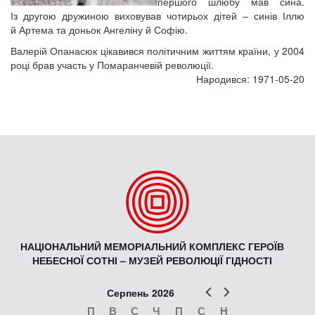
першого шлюбу мав сина.
Із другою дружиною виховував чотирьох дітей – синів Іллю
й Артема та доньок Ангеліну й Софію.
Валерій Опанасюк цікавився політичним життям країни, у 2004
році брав участь у Помаранчевій революції.
Народився: 1971-05-20
НАЦІОНАЛЬНИЙ МЕМОРІАЛЬНИЙ КОМПЛЕКС ГЕРОЇВ
НЕБЕСНОЇ СОТНІ – МУЗЕЙ РЕВОЛЮЦІЇ ГІДНОСТІ
Попер
Наст
Серпень 2026
П
В
С
Ч
П
С
Н