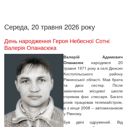
Середа, 20 травня 2026 року
День народження Героя Небесної Сотні
Валерія Опанасюка
Валерій Адамович
Опанасюк
народився 20
травня 1971 року в селі Дюксин
Костопільського району
Рівненської області. Мав брата
та двох сестер. Після
закінчення місцевої школи
отримав фах слюсаря. Багато
років працював телемайстром,
а з кінця 2008 – автомеханіком
у Рівному.
Був двічі одружений. Від