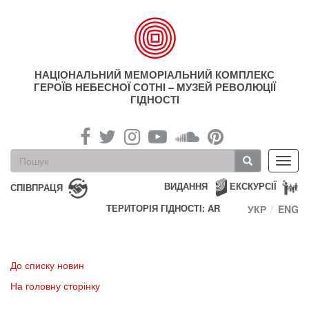
Перейти
до
основного
матеріалу
НАЦІОНАЛЬНИЙ МЕМОРІАЛЬНИЙ КОМПЛЕКС
ГЕРОЇВ НЕБЕСНОЇ СОТНІ – МУЗЕЙ РЕВОЛЮЦІЇ
ГІДНОСТІ
Пошукова
Toggl
форма
navig
Пошук
ВИДАННЯ
ЕКСКУРСІЇ
СПІВПРАЦЯ
ТЕРИТОРІЯ ГІДНОСТІ: AR
УКР
ENG
До списку новин
На головну сторінку