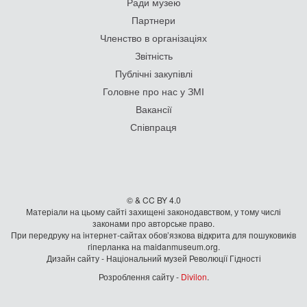
Ради музею
Партнери
Членство в організаціях
Звітність
Публічні закупівлі
Головне про нас у ЗМІ
Вакансії
Співпраця
© & CC BY 4.0
Матеріали на цьому сайті захищені законодавством, у тому числі
законами про авторське право.
При передруку на iнтернет-сайтах обов’язкова відкрита для пошуковиків
гiперланка на maidanmuseum.org.
Дизайн сайту - Національний музей Революції Гідності
Розроблення сайту -
Divilon
.