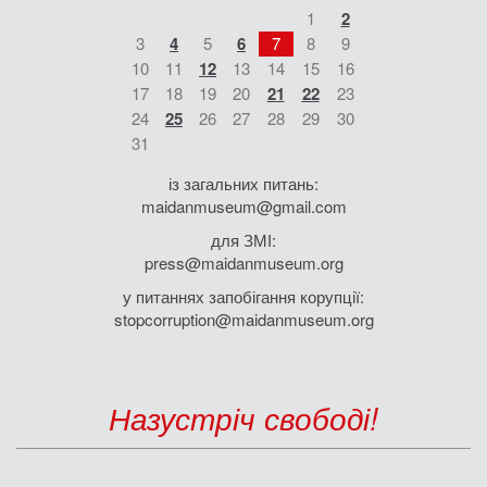
1
2
3
4
5
6
7
8
9
10
11
12
13
14
15
16
17
18
19
20
21
22
23
24
25
26
27
28
29
30
31
із загальних питань:
maidanmuseum@gmail.com
для ЗМІ:
press@maidanmuseum.org
у питаннях запобігання корупції:
stopcorruption@maidanmuseum.org
Назустріч свободі!