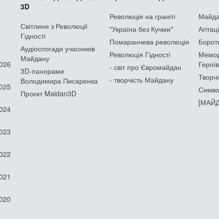
3D
Революція на граніті
Майдан
Світлини з Революції
"Україна без Кучми"
Агітац
Гідності
Помаранчева революція
Борот
Аудіоспогади учасників
Революція Гідності
Мемор
Майдану
2026
Героїв
- світ про Євромайдан
3D-панорами
Творчі
- творчість Майдану
Володимира Писаренка
2025
Симво
Проєкт Maidan3D
[МАЙД
2024
2023
2022
2021
2020