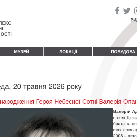
ВИ
ЛЕКС
І –
НОСТІ
МУЗЕЙ
ЛОКАЦІЇ
ПОБУДОВА
да, 20 травня 2026 року
народження Героя Небесної Сотні Валерія Опа
Валерій А
в селі Дюкс
брата та дв
фах слюсар
2008 – авто