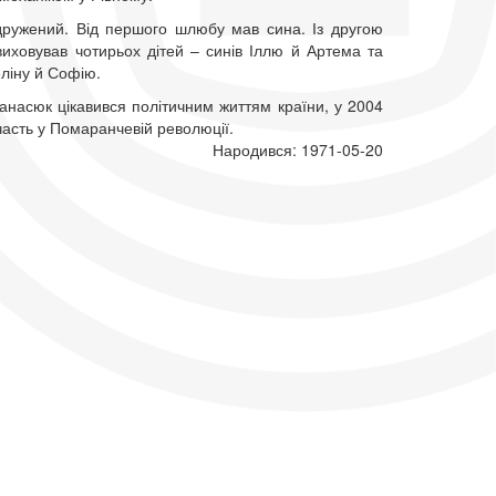
одружений. Від першого шлюбу мав сина. Із другою
иховував чотирьох дітей – синів Іллю й Артема та
ліну й Софію.
анасюк цікавився політичним життям країни, у 2004
часть у Помаранчевій революції.
Народився: 1971-05-20