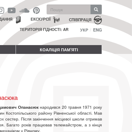
Пошукова
форма
Пошук
ДАННЯ
ЕКСКУРСІЇ
СПІВПРАЦЯ
ТЕРИТОРІЯ ГІДНОСТІ: AR
УКР
ENG
КОАЛІЦІЯ ПАМ'ЯТІ
насюка
дамович Опанасюк
народився 20 травня 1971 року
ин Костопільського району Рівненської області. Мав
ох сестер. Після закінчення місцевої школи отримав
я. Багато років працював телемайстром, а з кінця
механіком у Рівному.