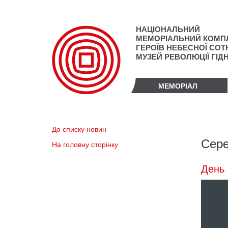
Перейти
до
основного
НАЦІОНАЛЬНИЙ
матеріалу
МЕМОРІАЛЬНИЙ КОМП
ГЕРОЇВ НЕБЕСНОЇ СОТН
МУЗЕЙ РЕВОЛЮЦІЇ ГІД
МЕМОРІАЛ
До списку новин
Сере
На головну сторінку
День 