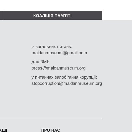
КОАЛІЦІЯ ПАМ'ЯТІ
із загальних питань:
maidanmuseum@gmail.com
для ЗМІ:
press@maidanmuseum.org
у питаннях запобігання корупції:
stopcorruption@maidanmuseum.org
ЦІЇ
ПРО НАС