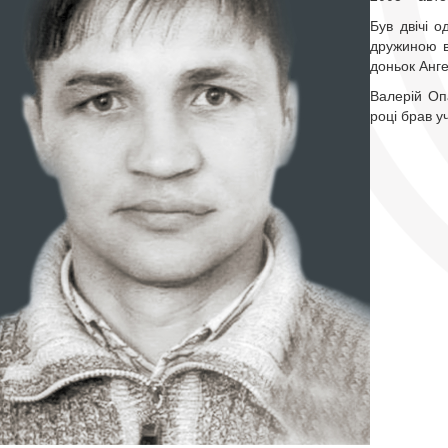
Був двічі 
дружиною в
доньок Анге
Валерій Оп
році брав у