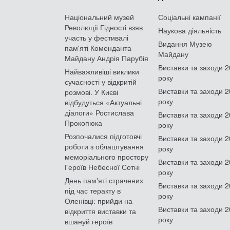
Національний музей
Соціальні кампанії
Революції Гідності взяв
Наукова діяльність
участь у фестивалі
Видання Музею
пам'яті Коменданта
Майдану
Майдану Андрія Парубія
Виставки та заходи 
Найважливіші виклики
року
сучасності у відкритій
Виставки та заходи 
розмові. У Києві
року
відбудуться «Актуальні
діалоги» Ростислава
Виставки та заходи 
Прокопюка
року
Розпочалися підготовчі
Виставки та заходи 
роботи з облаштування
року
меморіального простору
Виставки та заходи 
Героїв Небесної Сотні
року
День памʼяті страчених
Виставки та заходи 
під час теракту в
року
Оленівці: прийди на
Виставки та заходи 
відкриття виставки та
року
вшануй героїв