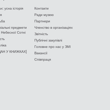
: усна історія
Контакти
ія
Ради музею
ьба
Партнери
іальні предмети
Членство в організаціях
 Небесної Сотні
Звітність
сть
Публічні закупівлі
ліка
Головне про нас у ЗМІ
АН У КНИЖКАХ]
Вакансії
Співпраця