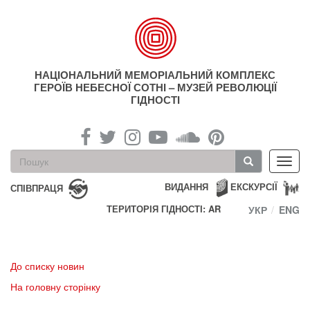
Перейти
до
основного
матеріалу
НАЦІОНАЛЬНИЙ МЕМОРІАЛЬНИЙ КОМПЛЕКС
ГЕРОЇВ НЕБЕСНОЇ СОТНІ – МУЗЕЙ РЕВОЛЮЦІЇ
ГІДНОСТІ
Пошукова
Toggl
форма
navig
Пошук
ВИДАННЯ
ЕКСКУРСІЇ
СПІВПРАЦЯ
ТЕРИТОРІЯ ГІДНОСТІ: AR
УКР
ENG
До списку новин
На головну сторінку