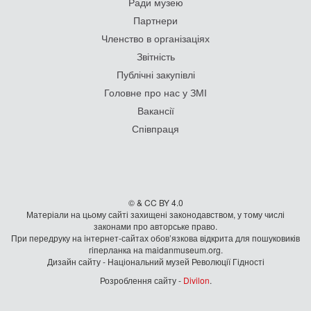
Ради музею
Партнери
Членство в організаціях
Звітність
Публічні закупівлі
Головне про нас у ЗМІ
Вакансії
Співпраця
© & CC BY 4.0
Матеріали на цьому сайті захищені законодавством, у тому числі
законами про авторське право.
При передруку на iнтернет-сайтах обов’язкова відкрита для пошуковиків
гiперланка на maidanmuseum.org.
Дизайн сайту - Національний музей Революції Гідності
Розроблення сайту -
Divilon
.