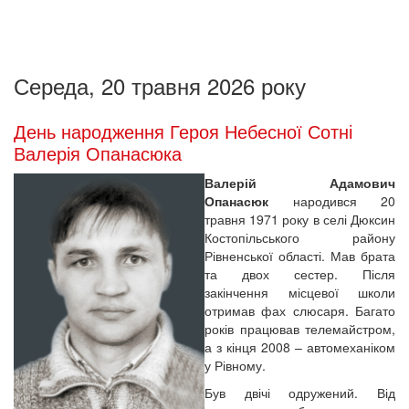
Середа, 20 травня 2026 року
День народження Героя Небесної Сотні
Валерія Опанасюка
Валерій Адамович
Опанасюк
народився 20
травня 1971 року в селі Дюксин
Костопільського району
Рівненської області. Мав брата
та двох сестер. Після
закінчення місцевої школи
отримав фах слюсаря. Багато
років працював телемайстром,
а з кінця 2008 – автомеханіком
у Рівному.
Був двічі одружений. Від