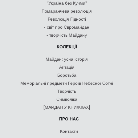
"Україна без Кучми"
Помаранчева революція
Революція Гідності
- світ про Євромайдан
- творчість Майдану
КОЛЕКЦІЇ
Майдан: усна історія
Агітація
Боротьба
Меморіальні предмети Героїв Небесної Сотні
Творчість
Символіка
[МАЙДАН У КНИЖКАХ]
ПРО НАС
Контакти