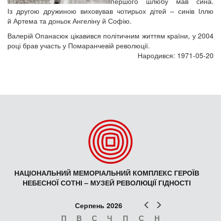
першого шлюбу мав сина.
Із другою дружиною виховував чотирьох дітей – синів Іллю
й Артема та доньок Ангеліну й Софію.
Валерій Опанасюк цікавився політичним життям країни, у 2004
році брав участь у Помаранчевій революції.
Народився: 1971-05-20
НАЦІОНАЛЬНИЙ МЕМОРІАЛЬНИЙ КОМПЛЕКС ГЕРОЇВ
НЕБЕСНОЇ СОТНІ – МУЗЕЙ РЕВОЛЮЦІЇ ГІДНОСТІ
Попер
Наст
Серпень 2026
П
В
С
Ч
П
С
Н