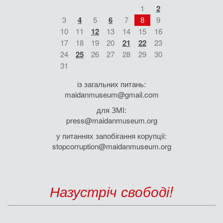
1
2
3
4
5
6
7
8
9
10
11
12
13
14
15
16
17
18
19
20
21
22
23
24
25
26
27
28
29
30
31
із загальних питань:
maidanmuseum@gmail.com
для ЗМІ:
press@maidanmuseum.org
у питаннях запобігання корупції:
stopcorruption@maidanmuseum.org
Назустріч свободі!