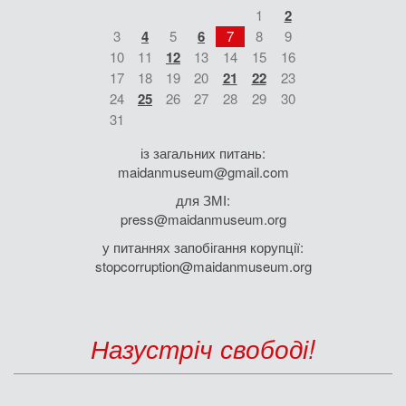
1
2
3
4
5
6
7
8
9
10
11
12
13
14
15
16
17
18
19
20
21
22
23
24
25
26
27
28
29
30
31
із загальних питань:
maidanmuseum@gmail.com
для ЗМІ:
press@maidanmuseum.org
у питаннях запобігання корупції:
stopcorruption@maidanmuseum.org
Назустріч свободі!