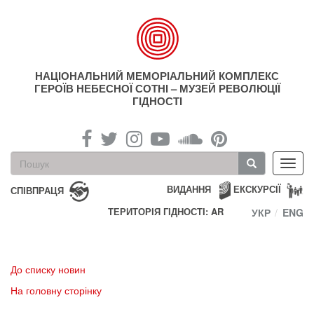
Перейти
до
основного
матеріалу
НАЦІОНАЛЬНИЙ МЕМОРІАЛЬНИЙ КОМПЛЕКС
ГЕРОЇВ НЕБЕСНОЇ СОТНІ – МУЗЕЙ РЕВОЛЮЦІЇ
ГІДНОСТІ
Пошукова
Toggl
форма
navig
Пошук
ВИДАННЯ
ЕКСКУРСІЇ
СПІВПРАЦЯ
ТЕРИТОРІЯ ГІДНОСТІ: AR
УКР
ENG
До списку новин
На головну сторінку