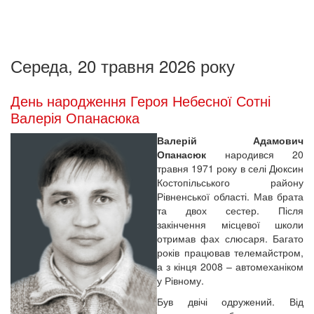
Середа, 20 травня 2026 року
День народження Героя Небесної Сотні
Валерія Опанасюка
Валерій Адамович
Опанасюк
народився 20
травня 1971 року в селі Дюксин
Костопільського району
Рівненської області. Мав брата
та двох сестер. Після
закінчення місцевої школи
отримав фах слюсаря. Багато
років працював телемайстром,
а з кінця 2008 – автомеханіком
у Рівному.
Був двічі одружений. Від