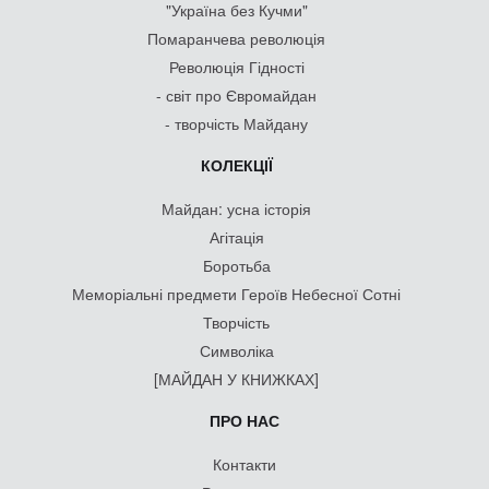
"Україна без Кучми"
Помаранчева революція
Революція Гідності
- світ про Євромайдан
- творчість Майдану
КОЛЕКЦІЇ
Майдан: усна історія
Агітація
Боротьба
Меморіальні предмети Героїв Небесної Сотні
Творчість
Символіка
[МАЙДАН У КНИЖКАХ]
ПРО НАС
Контакти