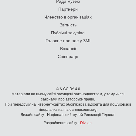
Ради музею
Партнери
Членство в організаціях
Звітність
Публічні закупівлі
Головне про нас у ЗМІ
Вакансії
Співпраця
© & CC BY 4.0
Матеріали на цьому сайті захищені законодавством, у тому числі
законами про авторське право.
При передруку на iнтернет-сайтах обов’язкова відкрита для пошуковиків
гiперланка на maidanmuseum.org.
Дизайн сайту - Національний музей Революції Гідності
Розроблення сайту -
Divilon
.