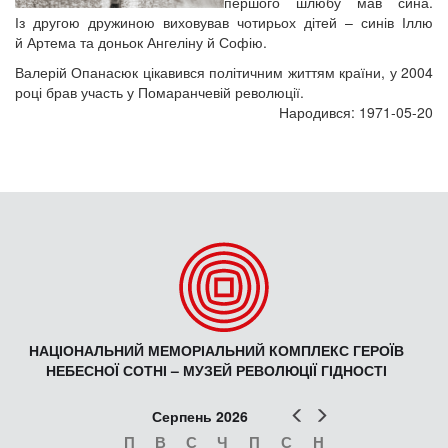
першого шлюбу мав сина.
Із другою дружиною виховував чотирьох дітей – синів Іллю
й Артема та доньок Ангеліну й Софію.
Валерій Опанасюк цікавився політичним життям країни, у 2004
році брав участь у Помаранчевій революції.
Народився: 1971-05-20
НАЦІОНАЛЬНИЙ МЕМОРІАЛЬНИЙ КОМПЛЕКС ГЕРОЇВ
НЕБЕСНОЇ СОТНІ – МУЗЕЙ РЕВОЛЮЦІЇ ГІДНОСТІ
Попер
Наст
Серпень 2026
П
В
С
Ч
П
С
Н