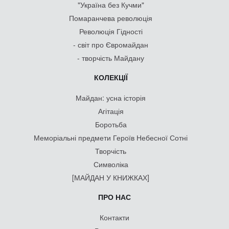
"Україна без Кучми"
Помаранчева революція
Революція Гідності
- світ про Євромайдан
- творчість Майдану
КОЛЕКЦІЇ
Майдан: усна історія
Агітація
Боротьба
Меморіальні предмети Героїв Небесної Сотні
Творчість
Символіка
[МАЙДАН У КНИЖКАХ]
ПРО НАС
Контакти