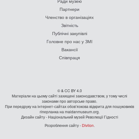
Ради музею
Партнери
Членство в організаціях
Звітність
Публічні закупівлі
Головне про нас у ЗМІ
Вакансії
Співпраця
© & CC BY 4.0
Матеріали на цьому сайті захищені законодавством, у тому числі
законами про авторське право.
При передруку на iнтернет-сайтах обов’язкова відкрита для пошуковиків
гiперланка на maidanmuseum.org.
Дизайн сайту - Національний музей Революції Гідності
Розроблення сайту -
Divilon
.