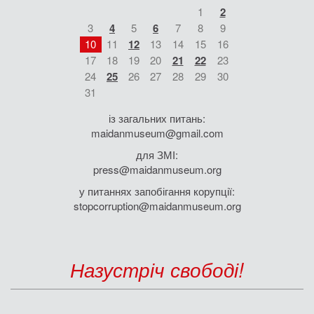
1
2
3
4
5
6
7
8
9
10
11
12
13
14
15
16
17
18
19
20
21
22
23
24
25
26
27
28
29
30
31
із загальних питань:
maidanmuseum@gmail.com
для ЗМІ:
press@maidanmuseum.org
у питаннях запобігання корупції:
stopcorruption@maidanmuseum.org
Назустріч свободі!