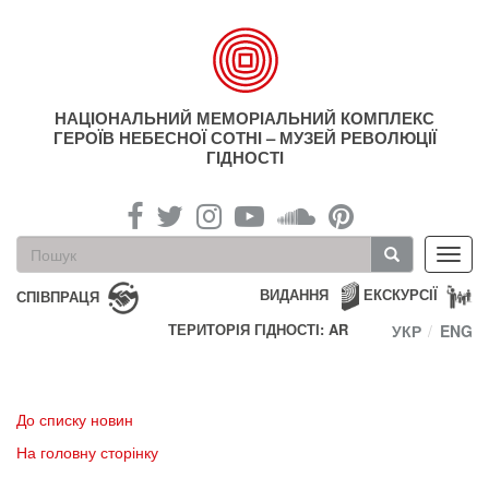
Перейти
до
основного
матеріалу
НАЦІОНАЛЬНИЙ МЕМОРІАЛЬНИЙ КОМПЛЕКС
ГЕРОЇВ НЕБЕСНОЇ СОТНІ – МУЗЕЙ РЕВОЛЮЦІЇ
ГІДНОСТІ
Пошукова
Toggl
форма
navig
Пошук
ВИДАННЯ
ЕКСКУРСІЇ
СПІВПРАЦЯ
ТЕРИТОРІЯ ГІДНОСТІ: AR
УКР
ENG
До списку новин
На головну сторінку