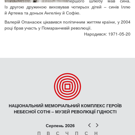
першого шлюбу мав сина.
Із другою дружиною виховував чотирьох дітей – синів Іллю
й Артема та доньок Ангеліну й Софію.
Валерій Опанасюк цікавився політичним життям країни, у 2004
році брав участь у Помаранчевій революції.
Народився: 1971-05-20
НАЦІОНАЛЬНИЙ МЕМОРІАЛЬНИЙ КОМПЛЕКС ГЕРОЇВ
НЕБЕСНОЇ СОТНІ – МУЗЕЙ РЕВОЛЮЦІЇ ГІДНОСТІ
Попер
Наст
Серпень 2026
П
В
С
Ч
П
С
Н