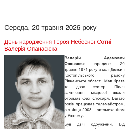
Середа, 20 травня 2026 року
День народження Героя Небесної Сотні
Валерія Опанасюка
Валерій Адамович
Опанасюк
народився 20
травня 1971 року в селі Дюксин
Костопільського району
Рівненської області. Мав брата
та двох сестер. Після
закінчення місцевої школи
отримав фах слюсаря. Багато
років працював телемайстром,
а з кінця 2008 – автомеханіком
у Рівному.
Був двічі одружений. Від