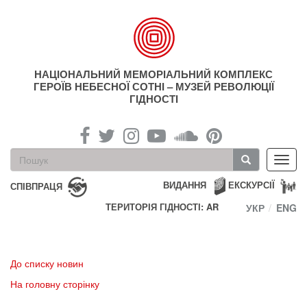
Перейти
до
основного
матеріалу
НАЦІОНАЛЬНИЙ МЕМОРІАЛЬНИЙ КОМПЛЕКС
ГЕРОЇВ НЕБЕСНОЇ СОТНІ – МУЗЕЙ РЕВОЛЮЦІЇ
ГІДНОСТІ
Пошукова
Toggl
форма
navig
Пошук
ВИДАННЯ
ЕКСКУРСІЇ
СПІВПРАЦЯ
ТЕРИТОРІЯ ГІДНОСТІ: AR
УКР
ENG
До списку новин
На головну сторінку