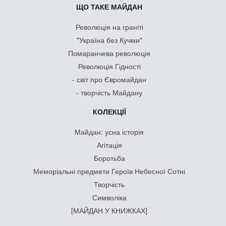
ЩО ТАКЕ МАЙДАН
Революція на граніті
"Україна без Кучми"
Помаранчева революція
Революція Гідності
- світ про Євромайдан
- творчість Майдану
КОЛЕКЦІЇ
Майдан: усна історія
Агітація
Боротьба
Меморіальні предмети Героїв Небесної Сотні
Творчість
Символіка
[МАЙДАН У КНИЖКАХ]