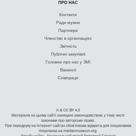
ПРО НАС
Контакти
Ради музею
Партнери
Членство в організаціях
Звітність
Публічні закупівлі
Головне про нас у ЗМІ
Вакансії
Співпраця
© & CC BY 4.0
Матеріали на цьому сайті захищені законодавством, у тому числі
законами про авторське право.
При передруку на iнтернет-сайтах обов’язкова відкрита для пошуковиків
гiперланка на maidanmuseum.org.
Дизайн сайту - Національний музей Революції Гідності