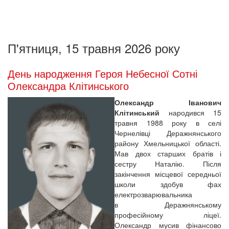
П'ятниця, 15 травня 2026 року
День народження Героя Небесної Сотні
Олександра Клітинського
Олександр Іванович
Клітинський
народився 15
травня 1988 року в селі
Чернелівці Деражнянського
району Хмельницької області.
Мав двох старших братів і
сестру Наталію. Після
закінчення місцевої середньої
школи здобув фах
електрозварювальника
в Деражнянському
професійному ліцеї.
Олександр мусив фінансово