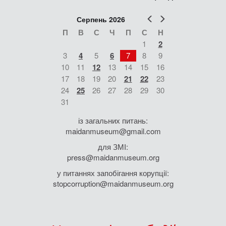
Попер
Наст
Серпень 2026
П
В
С
Ч
П
С
Н
1
2
3
4
5
6
7
8
9
10
11
12
13
14
15
16
17
18
19
20
21
22
23
24
25
26
27
28
29
30
31
із загальних питань:
maidanmuseum@gmail.com
для ЗМІ:
press@maidanmuseum.org
у питаннях запобігання корупції:
stopcorruption@maidanmuseum.org