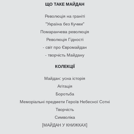
ЩО ТАКЕ МАЙДАН
Революція на граніті
"Україна без Кучми"
Помаранчева революція
Революція Гідності
- світ про Євромайдан
- творчість Майдану
КОЛЕКЦІЇ
Майдан: усна історія
Агітація
Боротьба
Меморіальні предмети Героїв Небесної Сотні
Творчість
Символіка
[МАЙДАН У КНИЖКАХ]