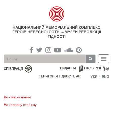
Перейти
до
основного
матеріалу
НАЦІОНАЛЬНИЙ МЕМОРІАЛЬНИЙ КОМПЛЕКС
ГЕРОЇВ НЕБЕСНОЇ СОТНІ – МУЗЕЙ РЕВОЛЮЦІЇ
ГІДНОСТІ
Пошукова
Toggl
форма
navig
Пошук
ВИДАННЯ
ЕКСКУРСІЇ
СПІВПРАЦЯ
ТЕРИТОРІЯ ГІДНОСТІ: AR
УКР
ENG
До списку новин
На головну сторінку