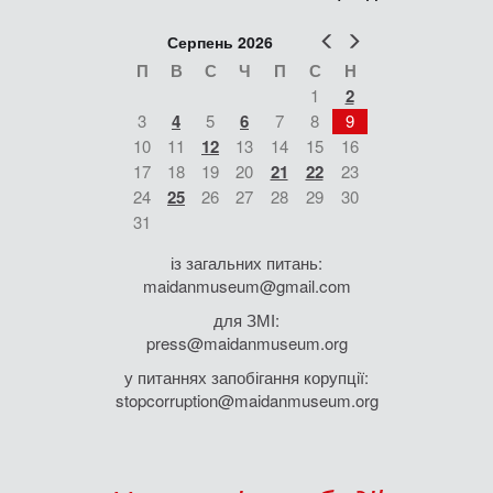
Попер
Наст
Серпень 2026
П
В
С
Ч
П
С
Н
1
2
3
4
5
6
7
8
9
10
11
12
13
14
15
16
17
18
19
20
21
22
23
24
25
26
27
28
29
30
31
із загальних питань:
maidanmuseum@gmail.com
для ЗМІ:
press@maidanmuseum.org
у питаннях запобігання корупції:
stopcorruption@maidanmuseum.org