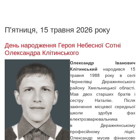
П'ятниця, 15 травня 2026 року
День народження Героя Небесної Сотні
Олександра Клітинського
Олександр Іванович
Клітинський
народився 15
травня 1988 року в селі
Чернелівці Деражнянського
району Хмельницької області.
Мав двох старших братів і
сестру Наталію. Після
закінчення місцевої середньої
школи здобув фах
електрозварювальника
в Деражнянському
професійному ліцеї.
Олександр мусив фінансово