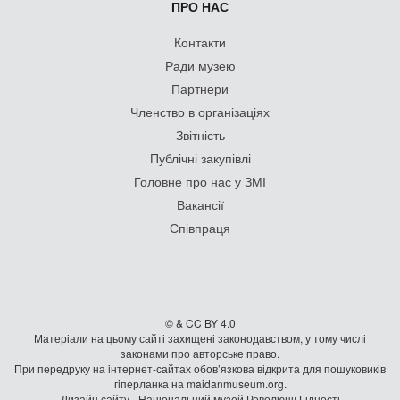
ПРО НАС
Контакти
Ради музею
Партнери
Членство в організаціях
Звітність
Публічні закупівлі
Головне про нас у ЗМІ
Вакансії
Співпраця
© & CC BY 4.0
Матеріали на цьому сайті захищені законодавством, у тому числі
законами про авторське право.
При передруку на iнтернет-сайтах обов’язкова відкрита для пошуковиків
гiперланка на maidanmuseum.org.
Дизайн сайту - Національний музей Революції Гідності