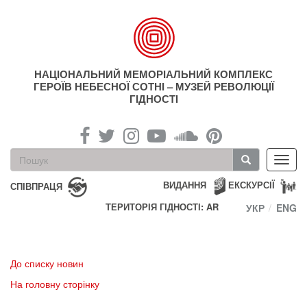
Перейти
до
основного
матеріалу
НАЦІОНАЛЬНИЙ МЕМОРІАЛЬНИЙ КОМПЛЕКС
ГЕРОЇВ НЕБЕСНОЇ СОТНІ – МУЗЕЙ РЕВОЛЮЦІЇ
ГІДНОСТІ
Пошукова
Toggl
форма
navig
Пошук
ВИДАННЯ
ЕКСКУРСІЇ
СПІВПРАЦЯ
ТЕРИТОРІЯ ГІДНОСТІ: AR
УКР
ENG
До списку новин
На головну сторінку