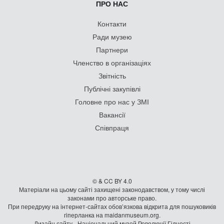
ПРО НАС
Контакти
Ради музею
Партнери
Членство в організаціях
Звітність
Публічні закупівлі
Головне про нас у ЗМІ
Вакансії
Співпраця
© & CC BY 4.0
Матеріали на цьому сайті захищені законодавством, у тому числі
законами про авторське право.
При передруку на iнтернет-сайтах обов’язкова відкрита для пошуковиків
гiперланка на maidanmuseum.org.
Дизайн сайту - Національний музей Революції Гідності