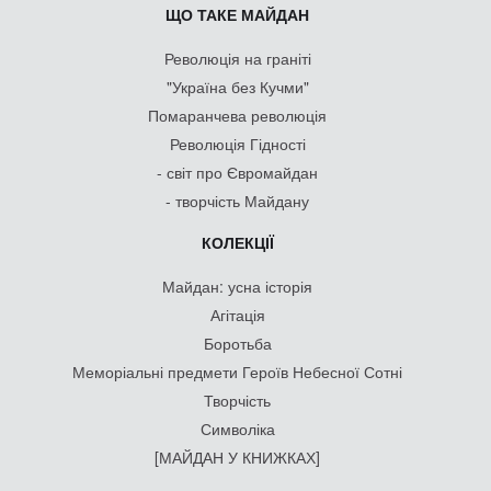
ЩО ТАКЕ МАЙДАН
Революція на граніті
"Україна без Кучми"
Помаранчева революція
Революція Гідності
- світ про Євромайдан
- творчість Майдану
КОЛЕКЦІЇ
Майдан: усна історія
Агітація
Боротьба
Меморіальні предмети Героїв Небесної Сотні
Творчість
Символіка
[МАЙДАН У КНИЖКАХ]