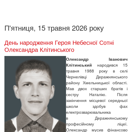
П'ятниця, 15 травня 2026 року
День народження Героя Небесної Сотні
Олександра Клітинського
Олександр Іванович
Клітинський
народився 15
травня 1988 року в селі
Чернелівці Деражнянського
району Хмельницької області.
Мав двох старших братів і
сестру Наталію. Після
закінчення місцевої середньої
школи здобув фах
електрозварювальника
в Деражнянському
професійному ліцеї.
Олександр мусив фінансово