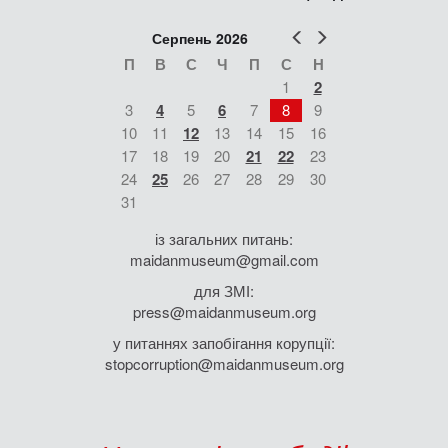
Попер
Наст
Серпень 2026
П
В
С
Ч
П
С
Н
1
2
3
4
5
6
7
8
9
10
11
12
13
14
15
16
17
18
19
20
21
22
23
24
25
26
27
28
29
30
31
із загальних питань:
maidanmuseum@gmail.com
для ЗМІ:
press@maidanmuseum.org
у питаннях запобігання корупції:
stopcorruption@maidanmuseum.org