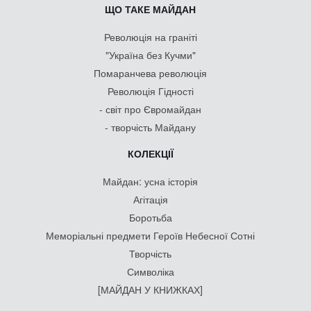
ЩО ТАКЕ МАЙДАН
Революція на граніті
"Україна без Кучми"
Помаранчева революція
Революція Гідності
- світ про Євромайдан
- творчість Майдану
КОЛЕКЦІЇ
Майдан: усна історія
Агітація
Боротьба
Меморіальні предмети Героїв Небесної Сотні
Творчість
Символіка
[МАЙДАН У КНИЖКАХ]