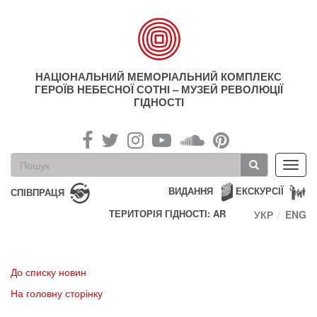
Перейти
до
основного
матеріалу
НАЦІОНАЛЬНИЙ МЕМОРІАЛЬНИЙ КОМПЛЕКС
ГЕРОЇВ НЕБЕСНОЇ СОТНІ – МУЗЕЙ РЕВОЛЮЦІЇ
ГІДНОСТІ
Пошукова
Toggl
форма
navig
Пошук
ВИДАННЯ
ЕКСКУРСІЇ
СПІВПРАЦЯ
ТЕРИТОРІЯ ГІДНОСТІ: AR
УКР
ENG
До списку новин
На головну сторінку