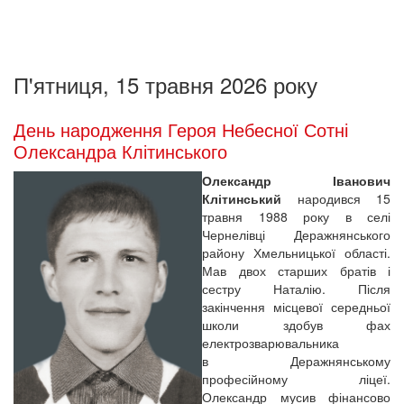
П'ятниця, 15 травня 2026 року
День народження Героя Небесної Сотні
Олександра Клітинського
Олександр Іванович
Клітинський
народився 15
травня 1988 року в селі
Чернелівці Деражнянського
району Хмельницької області.
Мав двох старших братів і
сестру Наталію. Після
закінчення місцевої середньої
школи здобув фах
електрозварювальника
в Деражнянському
професійному ліцеї.
Олександр мусив фінансово