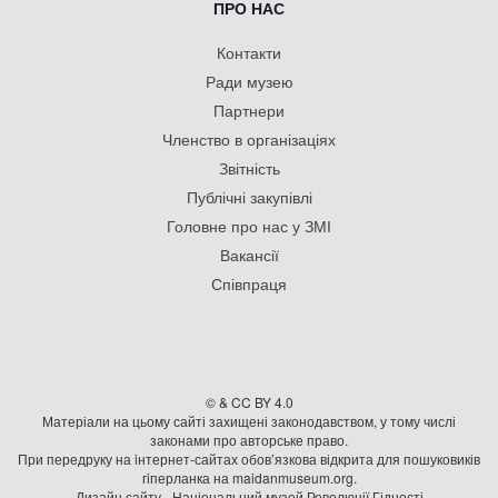
ПРО НАС
Контакти
Ради музею
Партнери
Членство в організаціях
Звітність
Публічні закупівлі
Головне про нас у ЗМІ
Вакансії
Співпраця
© & CC BY 4.0
Матеріали на цьому сайті захищені законодавством, у тому числі
законами про авторське право.
При передруку на iнтернет-сайтах обов’язкова відкрита для пошуковиків
гiперланка на maidanmuseum.org.
Дизайн сайту - Національний музей Революції Гідності