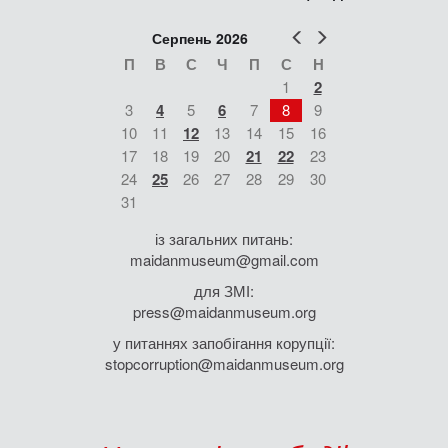
Попер
Наст
Серпень 2026
П
В
С
Ч
П
С
Н
1
2
3
4
5
6
7
8
9
10
11
12
13
14
15
16
17
18
19
20
21
22
23
24
25
26
27
28
29
30
31
із загальних питань:
maidanmuseum@gmail.com
для ЗМІ:
press@maidanmuseum.org
у питаннях запобігання корупції:
stopcorruption@maidanmuseum.org