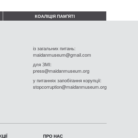
КОАЛІЦІЯ ПАМ'ЯТІ
із загальних питань:
maidanmuseum@gmail.com
для ЗМІ:
press@maidanmuseum.org
у питаннях запобігання корупції:
stopcorruption@maidanmuseum.org
ЦІЇ
ПРО НАС