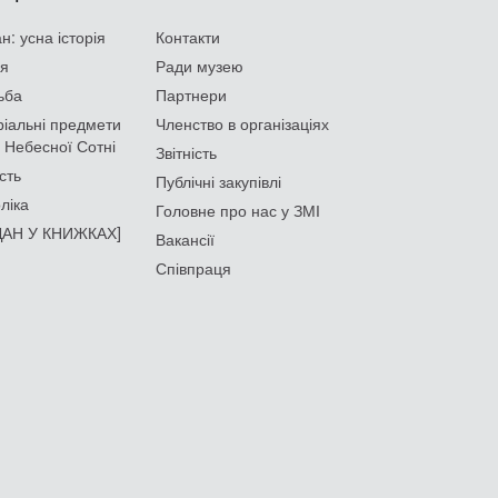
: усна історія
Контакти
ія
Ради музею
ьба
Партнери
іальні предмети
Членство в організаціях
 Небесної Сотні
Звітність
сть
Публічні закупівлі
ліка
Головне про нас у ЗМІ
АН У КНИЖКАХ]
Вакансії
Співпраця