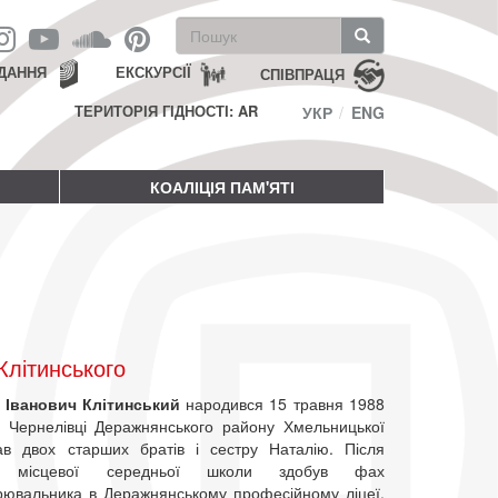
Пошукова
форма
Пошук
ДАННЯ
ЕКСКУРСІЇ
СПІВПРАЦЯ
ТЕРИТОРІЯ ГІДНОСТІ: AR
УКР
ENG
КОАЛІЦІЯ ПАМ'ЯТІ
літинського
 Іванович Клітинський
народився 15 травня 1988
і Чернелівці Деражнянського району Хмельницької
ав двох старших братів і сестру Наталію. Після
ня місцевої середньої школи здобув фах
рювальника в Деражнянському професійному ліцеї.