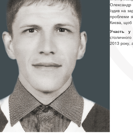
Олександр 
їздив на за
проблеми зі
Києва, щоб 
Участь у
столичного
2013 року, 