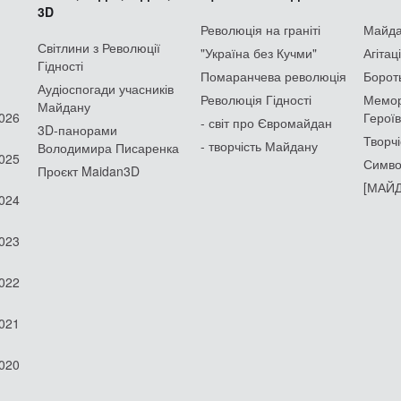
3D
Революція на граніті
Майдан
Світлини з Революції
"Україна без Кучми"
Агітац
Гідності
Помаранчева революція
Борот
Аудіоспогади учасників
Революція Гідності
Мемор
Майдану
2026
Героїв
- світ про Євромайдан
3D-панорами
Творчі
- творчість Майдану
Володимира Писаренка
2025
Симво
Проєкт Maidan3D
[МАЙД
2024
2023
2022
2021
2020