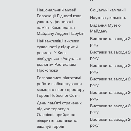
Національний музей
Соціальні кампанії
Революції Гідності взяв
Наукова діяльність
участь у фестивалі
Видання Музею
пам'яті Коменданта
Майдану
Майдану Андрія Парубія
Виставки та заходи 
Найважливіші виклики
року
сучасності у відкритій
Виставки та заходи 
розмові. У Києві
року
відбудуться «Актуальні
діалоги» Ростислава
Виставки та заходи 
Прокопюка
року
Розпочалися підготовчі
Виставки та заходи 
роботи з облаштування
року
меморіального простору
Виставки та заходи 
Героїв Небесної Сотні
року
День памʼяті страчених
Виставки та заходи 
під час теракту в
року
Оленівці: прийди на
Виставки та заходи 
відкриття виставки та
року
вшануй героїв