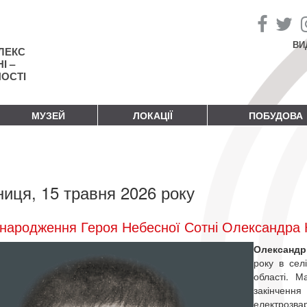
ВИ
ЛЕКС
І –
НОСТІ
МУЗЕЙ
ЛОКАЦІЇ
ПОБУДОВА
ниця, 15 травня 2026 року
народження Героя Небесної Сотні Олександра К
Олександр
року в сел
області. М
закінчен
електрозва