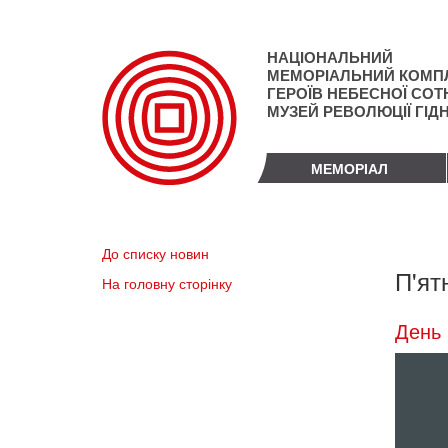
Перейти
до
основного
НАЦІОНАЛЬНИЙ
матеріалу
МЕМОРІАЛЬНИЙ КОМП
ГЕРОЇВ НЕБЕСНОЇ СОТН
МУЗЕЙ РЕВОЛЮЦІЇ ГІД
МЕМОРІАЛ
До списку новин
П'ят
На головну сторінку
День 