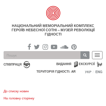
Перейти
до
основного
матеріалу
НАЦІОНАЛЬНИЙ МЕМОРІАЛЬНИЙ КОМПЛЕКС
ГЕРОЇВ НЕБЕСНОЇ СОТНІ – МУЗЕЙ РЕВОЛЮЦІЇ
ГІДНОСТІ
Пошукова
Toggl
форма
navig
Пошук
ВИДАННЯ
ЕКСКУРСІЇ
СПІВПРАЦЯ
ТЕРИТОРІЯ ГІДНОСТІ: AR
УКР
ENG
До списку новин
На головну сторінку