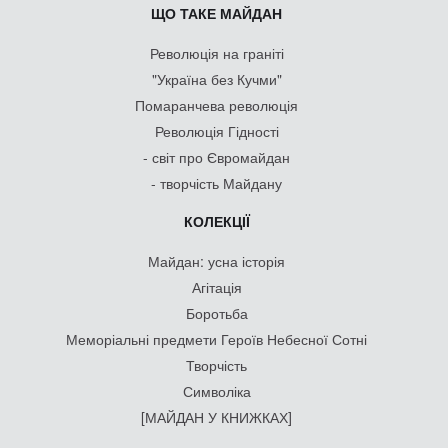
ЩО ТАКЕ МАЙДАН
Революція на граніті
"Україна без Кучми"
Помаранчева революція
Революція Гідності
- світ про Євромайдан
- творчість Майдану
КОЛЕКЦІЇ
Майдан: усна історія
Агітація
Боротьба
Меморіальні предмети Героїв Небесної Сотні
Творчість
Символіка
[МАЙДАН У КНИЖКАХ]