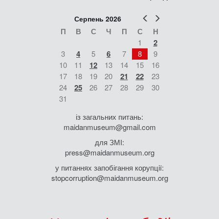
Попер
Наст
Серпень 2026
П
В
С
Ч
П
С
Н
1
2
3
4
5
6
7
8
9
10
11
12
13
14
15
16
17
18
19
20
21
22
23
24
25
26
27
28
29
30
31
із загальних питань:
maidanmuseum@gmail.com
для ЗМІ:
press@maidanmuseum.org
у питаннях запобігання корупції:
stopcorruption@maidanmuseum.org