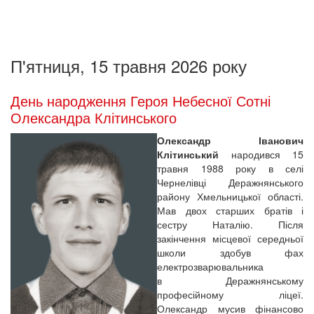
П'ятниця, 15 травня 2026 року
День народження Героя Небесної Сотні
Олександра Клітинського
Олександр Іванович
Клітинський
народився 15
травня 1988 року в селі
Чернелівці Деражнянського
району Хмельницької області.
Мав двох старших братів і
сестру Наталію. Після
закінчення місцевої середньої
школи здобув фах
електрозварювальника
в Деражнянському
професійному ліцеї.
Олександр мусив фінансово