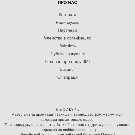
ПРО НАС
Контакти
Ради музею
Партнери
Членство в організаціях
Звітність
Публічні закупівлі
Головне про нас у ЗМІ
Вакансії
Співпраця
© & CC BY 4.0
Матеріали на цьому сайті захищені законодавством, у тому числі
законами про авторське право.
При передруку на iнтернет-сайтах обов’язкова відкрита для пошуковиків
гiперланка на maidanmuseum.org.
Дизайн сайту - Національний музей Революції Гідності