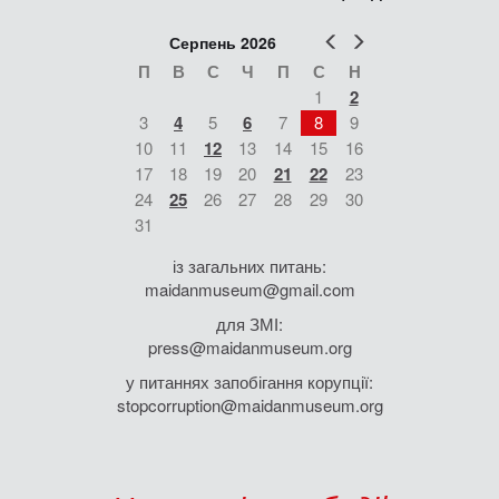
Попер
Наст
Серпень 2026
П
В
С
Ч
П
С
Н
1
2
3
4
5
6
7
8
9
10
11
12
13
14
15
16
17
18
19
20
21
22
23
24
25
26
27
28
29
30
31
із загальних питань:
maidanmuseum@gmail.com
для ЗМІ:
press@maidanmuseum.org
у питаннях запобігання корупції:
stopcorruption@maidanmuseum.org