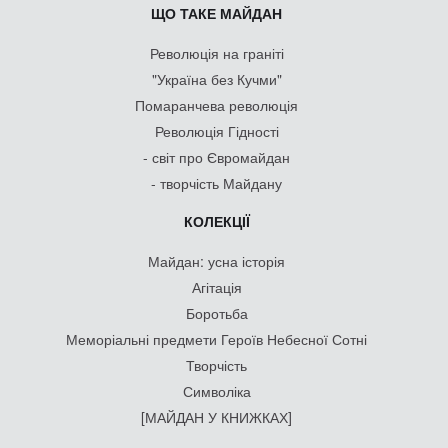
ЩО ТАКЕ МАЙДАН
Революція на граніті
"Україна без Кучми"
Помаранчева революція
Революція Гідності
- світ про Євромайдан
- творчість Майдану
КОЛЕКЦІЇ
Майдан: усна історія
Агітація
Боротьба
Меморіальні предмети Героїв Небесної Сотні
Творчість
Символіка
[МАЙДАН У КНИЖКАХ]