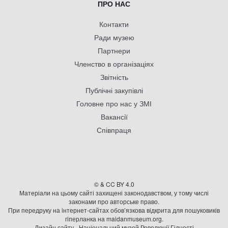
ПРО НАС
Контакти
Ради музею
Партнери
Членство в організаціях
Звітність
Публічні закупівлі
Головне про нас у ЗМІ
Вакансії
Співпраця
© & CC BY 4.0
Матеріали на цьому сайті захищені законодавством, у тому числі
законами про авторське право.
При передруку на iнтернет-сайтах обов’язкова відкрита для пошуковиків
гiперланка на maidanmuseum.org.
Дизайн сайту - Національний музей Революції Гідності