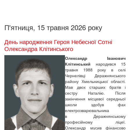
П'ятниця, 15 травня 2026 року
День народження Героя Небесної Сотні
Олександра Клітинського
Олександр Іванович
Клітинський
народився 15
травня 1988 року в селі
Чернелівці Деражнянського
району Хмельницької області.
Мав двох старших братів і
сестру Наталію. Після
закінчення місцевої середньої
школи здобув фах
електрозварювальника
в Деражнянському
професійному ліцеї.
Олександр мусив фінансово