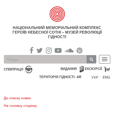
Перейти
до
основного
матеріалу
НАЦІОНАЛЬНИЙ МЕМОРІАЛЬНИЙ КОМПЛЕКС
ГЕРОЇВ НЕБЕСНОЇ СОТНІ – МУЗЕЙ РЕВОЛЮЦІЇ
ГІДНОСТІ
Пошукова
Toggl
форма
navig
Пошук
ВИДАННЯ
ЕКСКУРСІЇ
СПІВПРАЦЯ
ТЕРИТОРІЯ ГІДНОСТІ: AR
УКР
ENG
До списку новин
На головну сторінку