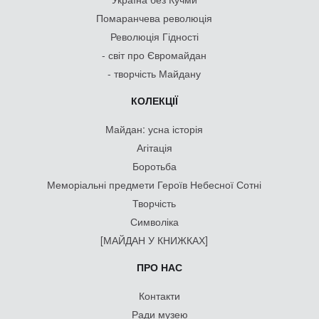
Помаранчева революція
Революція Гідності
- світ про Євромайдан
- творчість Майдану
КОЛЕКЦІЇ
Майдан: усна історія
Агітація
Боротьба
Меморіальні предмети Героїв Небесної Сотні
Творчість
Символіка
[МАЙДАН У КНИЖКАХ]
ПРО НАС
Контакти
Ради музею