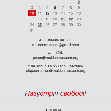
1
2
3
4
5
6
7
8
9
10
11
12
13
14
15
16
17
18
19
20
21
22
23
24
25
26
27
28
29
30
31
із загальних питань:
maidanmuseum@gmail.com
для ЗМІ:
press@maidanmuseum.org
у питаннях запобігання корупції:
stopcorruption@maidanmuseum.org
Назустріч свободі!
НОВИНИ