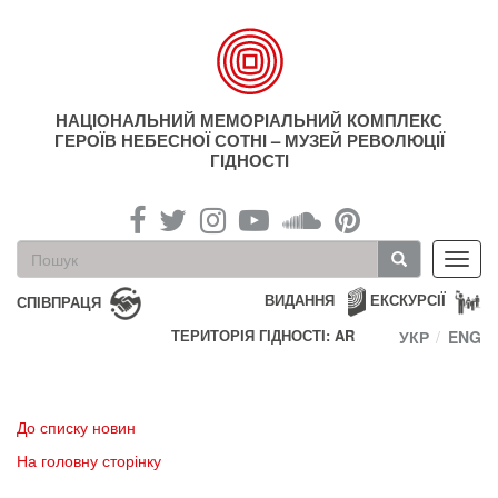
Перейти
до
основного
матеріалу
НАЦІОНАЛЬНИЙ МЕМОРІАЛЬНИЙ КОМПЛЕКС
ГЕРОЇВ НЕБЕСНОЇ СОТНІ – МУЗЕЙ РЕВОЛЮЦІЇ
ГІДНОСТІ
Пошукова
Toggl
форма
navig
Пошук
ВИДАННЯ
ЕКСКУРСІЇ
СПІВПРАЦЯ
ТЕРИТОРІЯ ГІДНОСТІ: AR
УКР
ENG
До списку новин
На головну сторінку