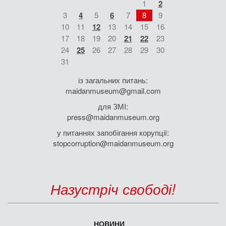
1
2
3
4
5
6
7
8
9
10
11
12
13
14
15
16
17
18
19
20
21
22
23
24
25
26
27
28
29
30
31
із загальних питань:
maidanmuseum@gmail.com
для ЗМІ:
press@maidanmuseum.org
у питаннях запобігання корупції:
stopcorruption@maidanmuseum.org
Назустріч свободі!
НОВИНИ