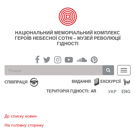
Перейти
до
основного
матеріалу
НАЦІОНАЛЬНИЙ МЕМОРІАЛЬНИЙ КОМПЛЕКС
ГЕРОЇВ НЕБЕСНОЇ СОТНІ – МУЗЕЙ РЕВОЛЮЦІЇ
ГІДНОСТІ
Пошукова
Toggl
форма
navig
Пошук
ВИДАННЯ
ЕКСКУРСІЇ
СПІВПРАЦЯ
ТЕРИТОРІЯ ГІДНОСТІ: AR
УКР
ENG
До списку новин
На головну сторінку