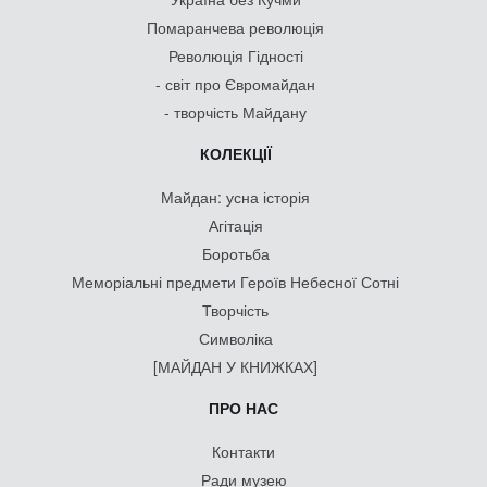
Помаранчева революція
Революція Гідності
- світ про Євромайдан
- творчість Майдану
КОЛЕКЦІЇ
Майдан: усна історія
Агітація
Боротьба
Меморіальні предмети Героїв Небесної Сотні
Творчість
Символіка
[МАЙДАН У КНИЖКАХ]
ПРО НАС
Контакти
Ради музею