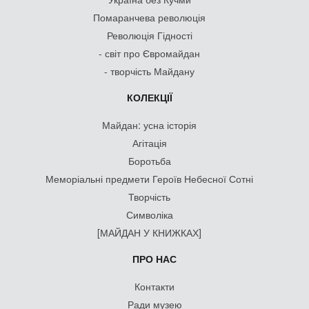
Помаранчева революція
Революція Гідності
- світ про Євромайдан
- творчість Майдану
КОЛЕКЦІЇ
Майдан: усна історія
Агітація
Боротьба
Меморіальні предмети Героїв Небесної Сотні
Творчість
Символіка
[МАЙДАН У КНИЖКАХ]
ПРО НАС
Контакти
Ради музею