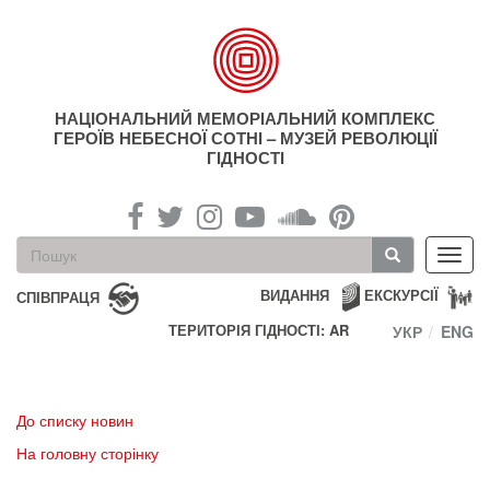
Перейти
до
основного
матеріалу
НАЦІОНАЛЬНИЙ МЕМОРІАЛЬНИЙ КОМПЛЕКС
ГЕРОЇВ НЕБЕСНОЇ СОТНІ – МУЗЕЙ РЕВОЛЮЦІЇ
ГІДНОСТІ
Пошукова
Toggl
форма
navig
Пошук
ВИДАННЯ
ЕКСКУРСІЇ
СПІВПРАЦЯ
ТЕРИТОРІЯ ГІДНОСТІ: AR
УКР
ENG
До списку новин
На головну сторінку