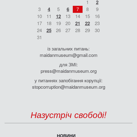
1
2
3
4
5
6
7
8
9
10
11
12
13
14
15
16
17
18
19
20
21
22
23
24
25
26
27
28
29
30
31
із загальних питань:
maidanmuseum@gmail.com
для ЗМІ:
press@maidanmuseum.org
у питаннях запобігання корупції:
stopcorruption@maidanmuseum.org
Назустріч свободі!
НОВИНИ